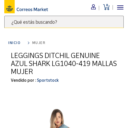
0
Menú
¿Qué estás buscando?
Nuestro
catálogo
Escribe
palabras
INICIO
MUJER
clave
Alimentación
para
LEGGINGS DITCHIL GENUINE
Bebidas
buscar
AZUL SHARK LG1040-419 MALLAS
Ocio y cultura
productos
MUJER
en
Juguetes y
juegos
Correos
Vendido por :
Sportstock
Market
Libros y
.
revistas
Merchandising
y regalos
Tienda de
Correos