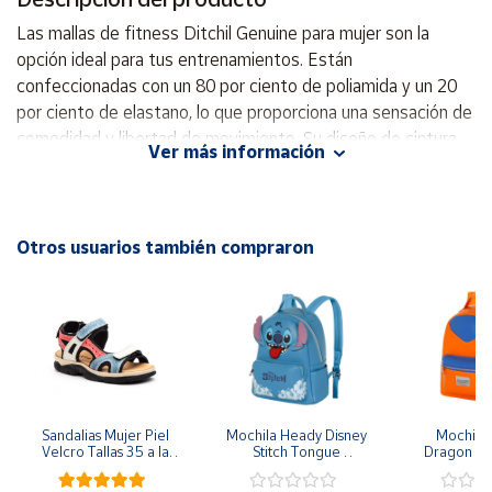
Las mallas de fitness Ditchil Genuine para mujer son la
Cuenta
opción ideal para tus entrenamientos. Están
confeccionadas con un 80 por ciento de poliamida y un 20
por ciento de elastano, lo que proporciona una sensación de
Área
cliente
comodidad y libertad de movimiento. Su diseño de cintura
Ver más información
alta asegura un ajuste perfecto, realzando la figura y
ofreciendo soporte adicional durante cualquier actividad.
Ubicación
Estas mallas son perfectas tanto para el gimnasio como
para actividades al aire libre. Con su estilo moderno y
Otros usuarios también compraron
Península
vibrante, te sentirás motivada y atractiva mientras te
y
ejercitas. Además, su material de alta calidad garantiza
Baleares
durabilidad y resistencia, haciéndolas indispensables en tu
Canarias,
guardarropa deportivo. No dejes pasar la oportunidad de
Ceuta y
lucir genial mientras te mantienes en forma con las mallas
Melilla
Ditchil Genuine. - Cintura alta. - Ajuste ceñido. - Largo
completo. - Cintura elastica. - Material grueso resistente. -
Sandalias Mujer Piel 
Mochila Heady Disney 
Mochila  
Velcro Tallas 35 a la 
Stitch Tongue 
Dragon Bal
Está hecho de 80% poliamida y 20% elastano. - Diseñado
41
29x24.5x15 cm
Goku 29x
para su comodidad. - Fabricado en Portugal.