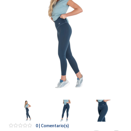
Artesanía
Oficina y
Papelería
Para Canarias,
Ceuta y Melilla
Más
populares
Bono
Cultural
Nuestros
vendedores
Las
novedades
de Correos
Market
0 | Comentario(s)