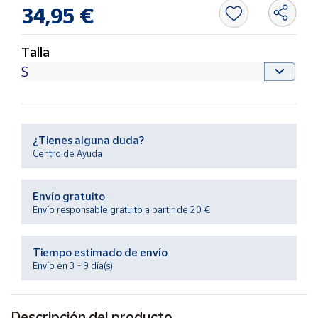
Productos
34,95 €
Solidarios
Talla
Ayuda
Centro
de ayuda
Contacto
¿Tienes alguna duda?
Centro de Ayuda
Vendedores
Envío gratuito
Envío responsable gratuito a partir de 20 €
Mapa de
vendedores
Tiempo estimado de envío
Hazte
Envío en 3 - 9 día(s)
vendedor
Área
vendedor
Descripción del producto