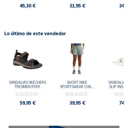
45,30 €
31,95 €
34,
Lo último de este vendedor
SANDALIAS SKECHERS 
SHORT NIKE 
SANDALIAS 
TRESMEN RYER 
SPORTSWEAR CHILL 
SLIP-INS U
MARRON CHOCOLATE 
TERRY VERDE II3980-
3.0 NEVER
205112-CHOC 
006 PANTALONES 
BLANCO
HOMBRE SANDALIAS 
CORTOS MUJER
119975
59,95 €
39,95 €
74,
COMODAS
SANDALIAS
MU