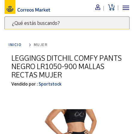
0
Menú
¿Qué estás buscando?
Nuestro
catálogo
Escribe
palabras
INICIO
MUJER
clave
Alimentación
para
LEGGINGS DITCHIL COMFY PANTS
Bebidas
buscar
NEGRO LR1050-900 MALLAS
Ocio y cultura
productos
RECTAS MUJER
en
Juguetes y
juegos
Correos
Vendido por :
Sportstock
Market
Libros y
.
revistas
Merchandising
y regalos
Tienda de
Correos