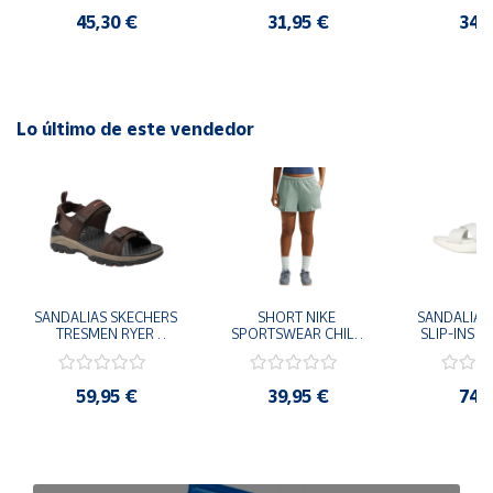
mientras te mantienes en forma con las mallas Ditchil.
45,30 €
31,95 €
34,
Lo último de este vendedor
SANDALIAS SKECHERS 
SHORT NIKE 
SANDALIAS 
TRESMEN RYER 
SPORTSWEAR CHILL 
SLIP-INS U
MARRON CHOCOLATE 
TERRY VERDE II3980-
3.0 NEVER
205112-CHOC 
006 PANTALONES 
BLANCO
HOMBRE SANDALIAS 
CORTOS MUJER
119975
59,95 €
39,95 €
74,
COMODAS
SANDALIAS
MU