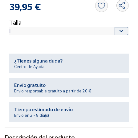
Productos
39,95 €
Solidarios
Talla
Ayuda
Centro
de ayuda
Contacto
¿Tienes alguna duda?
Centro de Ayuda
Vendedores
Envío gratuito
Envío responsable gratuito a partir de 20 €
Mapa de
vendedores
Tiempo estimado de envío
Hazte
Envío en 2 - 8 día(s)
vendedor
Área
vendedor
Descripción del producto