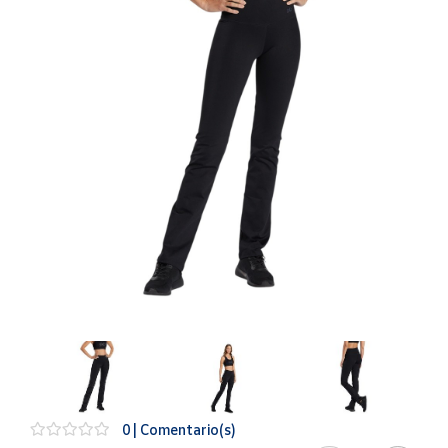
Artesanía
Oficina y
Papelería
Para Canarias,
Ceuta y Melilla
Más
populares
Bono
Cultural
Nuestros
vendedores
Las
novedades
de Correos
Market
0 | Comentario(s)