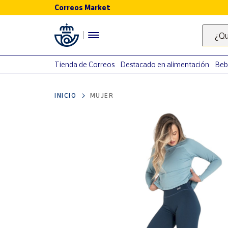
Correos Market
Menú
¿Qu
Nuestro
catálogo
Tienda de Correos
Destacado en alimentación
Beb
Alimentación
INICIO
MUJER
Bebidas
Ocio y cultura
Juguetes y
juegos
Libros y
revistas
Merchandising
y regalos
Tienda de
Correos