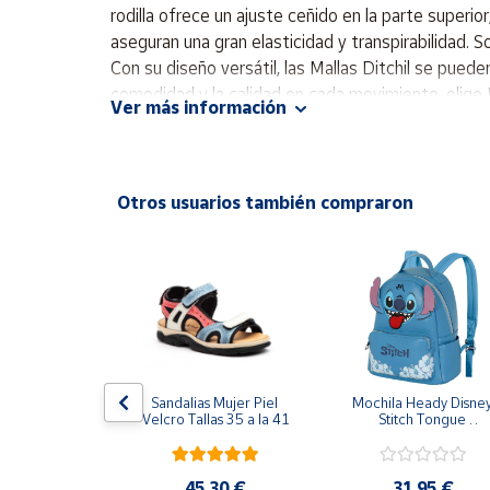
Productos
rodilla ofrece un ajuste ceñido en la parte superi
Solidarios
aseguran una gran elasticidad y transpirabilidad. 
Con su diseño versátil, las Mallas Ditchil se pued
comodidad y la calidad en cada movimiento, elige Dit
Ayuda
Ver más información
Ajuste ceñido. - Largo completo. - Cintura elasti
Fabricado en Portugal. No dejes pasar la oportunid
Centro
de ayuda
Otros usuarios también compraron
Contacto
Vendedores
Mapa de
vendedores
Hazte
T NIKE 
Sandalias Mujer Piel 
Mochila Heady Disney
vendedor
EAR CHILL 
Velcro Tallas 35 a la 41
Stitch Tongue 
GRO II3980-
29x24.5x15 cm
NTALONES 
Área
S MUJER
vendedor
,95 €
45,30 €
31,95 €