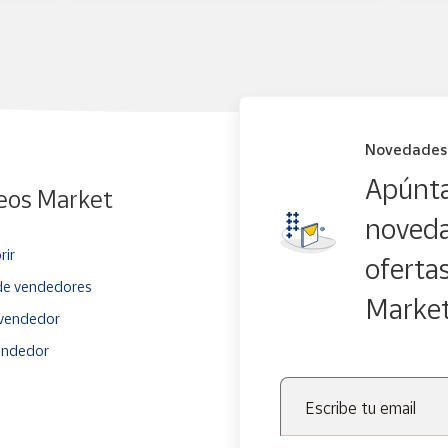
Novedades
Apúnta
eos Market
noveda
rir
oferta
e vendedores
Marke
vendedor
endedor
Escribe tu email