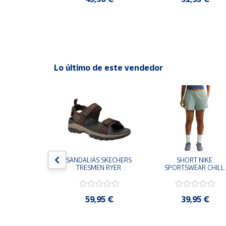
Cuenta
Área
cliente
Lo último de este vendedor
Ubicación
Península
y
Baleares
Canarias,
S CHAMPION 
SANDALIAS SKECHERS 
SHORT NIKE 
Ceuta y
 TD NEGRO 
TRESMEN RYER 
SPORTSWEAR CHILL 
Melilla
9-KK002 
MARRON CHOCOLATE 
TERRY VERDE II3980
 NIÑO NIÑA
205112-CHOC 
006 PANTALONES 
HOMBRE SANDALIAS 
CORTOS MUJER
COMODAS
,95 €
59,95 €
39,95 €