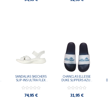
SANDALIAS SKECHERS 
CHANCLAS ELLESSE 
SLIP-INS ULTRA FLEX 
DUKE SLIPPERS AZUL 
D
-
3.0 NEVER BETTER 
MARINO 
BLANCO OFF 119975-
ADELAIDE022-E-
OFWT SANDALIAS 
EVAPVC-153 FLIP 
COMODAS MUJER
FLOP SANDALIAS 
74,95 €
31,95 €
COMODAS HOMBRE