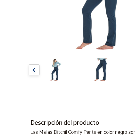
Artesanía
Oficina y
Papelería
Para Canarias,
Ceuta y Melilla
Más
populares
Bono
Cultural
Nuestros
vendedores
Las
novedades
de Correos
Descripción del producto
Market
Las Mallas Ditchil Comfy Pants en color negro son