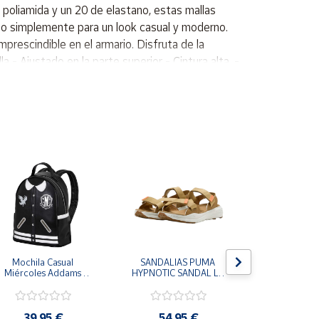
e poliamida y un 20 de elastano, estas mallas
ar o simplemente para un look casual y moderno.
prescindible en el armario. Disfruta de la
a - Ajustado en la parte superior - Cintura alta. -
y 20% elastano. - Diseñado para su comodidad. -
Ditchil.
Mochila Casual 
SANDALIAS PUMA 
CHANCLAS
Miércoles Addams 
HYPNOTIC SANDAL LT 
MORRO LE
Wednesday
MARRON COFFEE MILK 
MUJER FLI
404844-03 CHANCLAS 
FFW0270
COMODAS MUJER
39,95 €
54,95 €
25,9