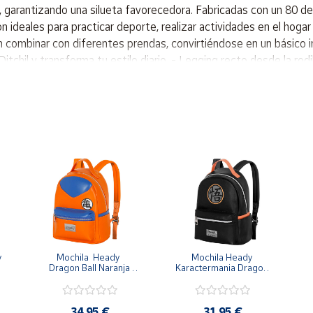
or, garantizando una silueta favorecedora. Fabricadas con un 80 d
Son ideales para practicar deporte, realizar actividades en el hog
en combinar con diferentes prendas, convirtiéndose en un básico im
chil y transforma tu estilo diario. - Legging recto desde la rodill
ca. - Material grueso resistente. - Está hecho de 80% poliamida 
ad de lucir genial mientras te mantienes en forma con las mallas 
 
Mochila  Heady  
Mochila Heady 
Dragon Ball Naranja 
Karactermania Dragon 
Goku 29x24.5x15cm
Ball Negra Simbolo
34,95 €
31,95 €