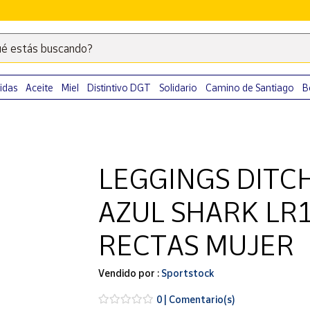
é estás buscando?
Escribe
palabras
clave
idas
Aceite
Miel
Distintivo DGT
Solidario
Camino de Santiago
B
para
buscar
productos
en
LEGGINGS DITC
Correos
Market
AZUL SHARK LR
.
RECTAS MUJER
Vendido por :
Sportstock
0 | Comentario(s)