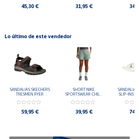
mientras te mantienes en forma con las mallas Ditchil.
45,30 €
31,95 €
34,
Lo último de este vendedor
SANDALIAS SKECHERS 
SHORT NIKE 
SANDALIAS 
TRESMEN RYER 
SPORTSWEAR CHILL 
SLIP-INS U
MARRON CHOCOLATE 
TERRY VERDE II3980-
3.0 NEVER
205112-CHOC 
006 PANTALONES 
BLANCO
HOMBRE SANDALIAS 
CORTOS MUJER
119975
59,95 €
39,95 €
74,
COMODAS
SANDALIAS
MU