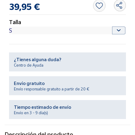
Productos
39,95 €
Solidarios
Talla
Ayuda
Centro
de ayuda
Contacto
¿Tienes alguna duda?
Centro de Ayuda
Vendedores
Envío gratuito
Envío responsable gratuito a partir de 20 €
Mapa de
vendedores
Tiempo estimado de envío
Hazte
Envío en 3 - 9 día(s)
vendedor
Área
vendedor
Descripción del producto