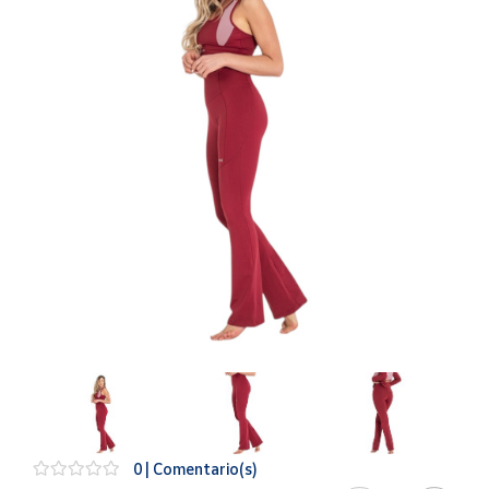
Artesanía
Oficina y
Papelería
Para Canarias,
Ceuta y Melilla
Más
populares
Bono
Cultural
Nuestros
vendedores
Las
novedades
de Correos
Market
0 | Comentario(s)