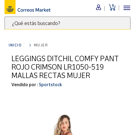
0
Menú
¿Qué estás buscando?
Nuestro
catálogo
Escribe
palabras
INICIO
MUJER
clave
Alimentación
para
LEGGINGS DITCHIL COMFY PANT
Bebidas
buscar
ROJO CRIMSON LR1050-519
Ocio y cultura
productos
MALLAS RECTAS MUJER
en
Juguetes y
juegos
Correos
Vendido por :
Sportstock
Market
Libros y
.
revistas
Merchandising
y regalos
Tienda de
Correos