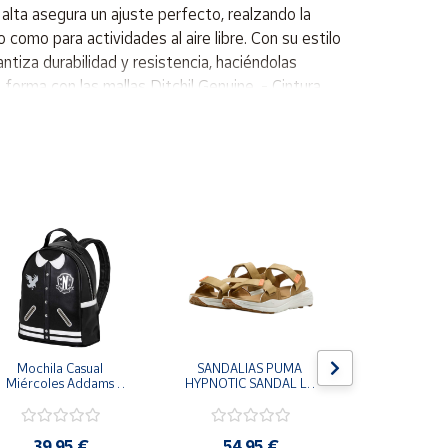
alta asegura un ajuste perfecto, realzando la
 como para actividades al aire libre. Con su estilo
ntiza durabilidad y resistencia, haciéndolas
forma con las mallas Ditchil Genuine. - Cintura
amida y 20% elastano. - Diseñado para su
Mochila Casual 
SANDALIAS PUMA 
CHANCLAS
Miércoles Addams 
HYPNOTIC SANDAL LT 
MORRO LE
Wednesday
MARRON COFFEE MILK 
MUJER FLI
404844-03 CHANCLAS 
FFW0270
COMODAS MUJER
39,95 €
54,95 €
25,9