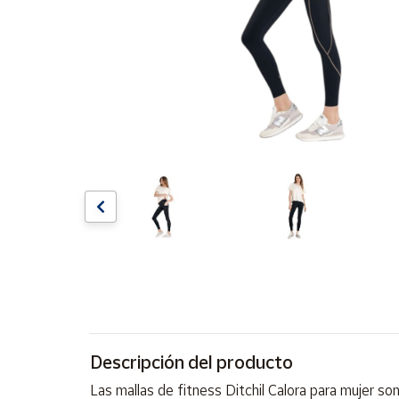
Artesanía
Oficina y
Papelería
Para Canarias,
Ceuta y Melilla
Más
populares
Bono
Cultural
Nuestros
vendedores
Las
novedades
de Correos
Descripción del producto
Market
Las mallas de fitness Ditchil Calora para mujer s