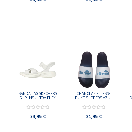
SANDALIAS SKECHERS 
CHANCLAS ELLESSE 
SLIP-INS ULTRA FLEX 
DUKE SLIPPERS AZUL 
D
-
3.0 NEVER BETTER 
MARINO 
BLANCO OFF 119975-
ADELAIDE022-E-
OFWT SANDALIAS 
EVAPVC-153 FLIP 
COMODAS MUJER
FLOP SANDALIAS 
74,95 €
31,95 €
COMODAS HOMBRE