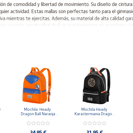
ión de comodidad y libertad de movimiento. Su diseño de cintura 
uier actividad. Estas mallas son perfectas tanto para el gimnasio
va mientras te ejercitas. Además, su material de alta calidad gara
es pasar la oportunidad de lucir genial mientras te mantienes en 
 elastica. - Material grueso resistente. - Está hecho de 80% poli
 
Mochila  Heady  
Mochila Heady 
Dragon Ball Naranja 
Karactermania Dragon 
Goku 29x24.5x15cm
Ball Negra Simbolo
34,95 €
31,95 €