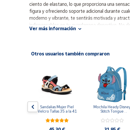
Productos
ciento de elastano, lo que proporciona una sensac
Solidarios
figura y ofreciendo soporte adicional durante cualq
moderno y vibrante, te sentirás motivada y atracti
indispensables en tu guardarropa deportivo. No dej
Ayuda
Ver más información
alta. - Ajuste ceñido. - Largo completo. - Cintura
comodidad. - Fabricado en Portugal.
Centro
de ayuda
Otros usuarios también compraron
Contacto
Vendedores
Mapa de
vendedores
Hazte
T NIKE 
Sandalias Mujer Piel 
Mochila Heady Disney
vendedor
EAR CHILL 
Velcro Tallas 35 a la 41
Stitch Tongue 
GRO II3980-
29x24.5x15 cm
NTALONES 
Área
S MUJER
vendedor
,95 €
45,30 €
31,95 €