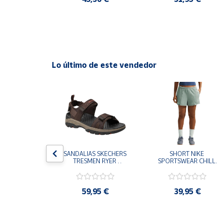
Cuenta
Área
cliente
Lo último de este vendedor
Ubicación
Península
y
Baleares
Canarias,
S CHAMPION 
SANDALIAS SKECHERS 
SHORT NIKE 
Ceuta y
 TD NEGRO 
TRESMEN RYER 
SPORTSWEAR CHILL 
Melilla
9-KK002 
MARRON CHOCOLATE 
TERRY VERDE II3980
 NIÑO NIÑA
205112-CHOC 
006 PANTALONES 
HOMBRE SANDALIAS 
CORTOS MUJER
COMODAS
,95 €
59,95 €
39,95 €