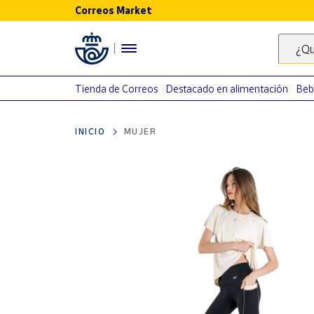
Correos Market
Menú
¿Qu
Nuestro
catálogo
Tienda de Correos
Destacado en alimentación
Beb
Alimentación
INICIO
MUJER
Bebidas
Ocio y cultura
Juguetes y
juegos
Libros y
revistas
Merchandising
y regalos
Tienda de
Correos