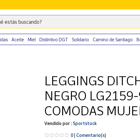
é estás buscando?
Escribe
palabras
clave
idas
Aceite
Miel
Distintivo DGT
Solidario
Camino de Santiago
B
para
buscar
productos
en
LEGGINGS DITC
Correos
Market
NEGRO LG2159-
.
COMODAS MUJE
Vendido por :
Sportstock
0 | Comentario(s)