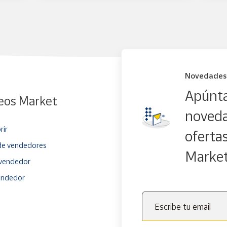
Novedades
Apúnta
eos Market
noveda
rir
oferta
e vendedores
Marke
vendedor
endedor
Escribe tu email