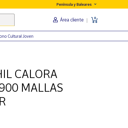
Península y Baleares
0
Área cliente
ono Cultural Joven
HIL CALORA
900 MALLAS
R