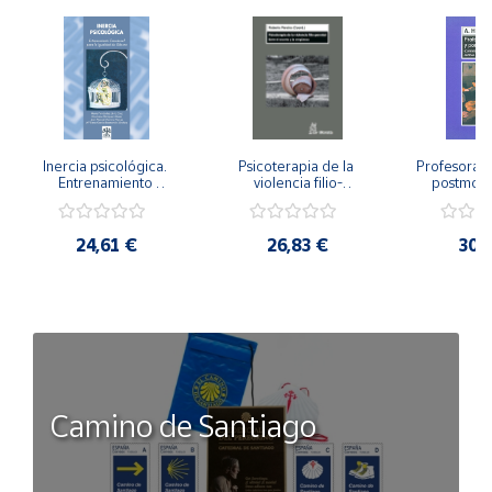
Inercia psicológica. 
Psicoterapia de la 
Profesorado,
Entrenamiento 
violencia filio-
postmode
Emocional para la 
parental. Entre el 
Cambian los
Igualdad de Género.
secreto y la 
cambi
vergüenza.
profes
24,61 €
26,83 €
30,
Camino de Santiago