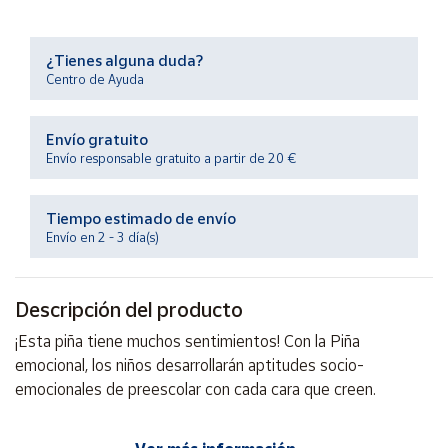
Productos
Solidarios
¿Tienes alguna duda?
Centro de Ayuda
Ayuda
Envío gratuito
Centro
Envío responsable gratuito a partir de 20 €
de ayuda
Contacto
Tiempo estimado de envío
Envío en 2 - 3 día(s)
Vendedores
Descripción del producto
Mapa de
vendedores
¡Esta piña tiene muchos sentimientos! Con la Piña
Hazte
emocional, los niños desarrollarán aptitudes socio-
vendedor
emocionales de preescolar con cada cara que creen.
Área
vendedor