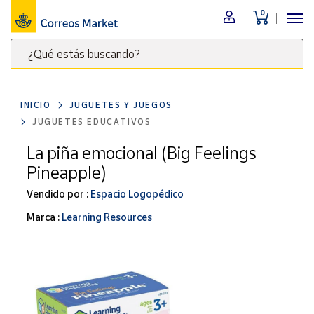
0
Menú
¿Qué estás buscando?
Nuestro
catálogo
Escribe
palabras
INICIO
JUGUETES Y JUEGOS
clave
Alimentación
JUGUETES EDUCATIVOS
para
Bebidas
buscar
La piña emocional (Big Feelings
Ocio y cultura
productos
Pineapple)
en
Juguetes y
juegos
Correos
Vendido por :
Espacio Logopédico
Market
Libros y
Marca :
Learning Resources
.
revistas
Merchandising
y regalos
Tienda de
Correos