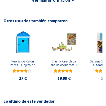
Ver más información
EAN: 765023063738
Advertencias:
Cuenta
No recomendable para niños menores de 3 años. Contiene
piezas pequeñas. Peligro de asfixia
Otros usuarios también compraron
Área
cliente
Ubicación
Península
y
Puerta de Ratón 
Chunky Crunch La 
Sistema Sola
Baleares
Pérez - Objeto de 
Pandilla Asquerosa 16 
autoadhes
madera
piezas
mad
Canarias,
Ceuta y
27 €
19,99 €
24
Melilla
Lo último de este vendedor