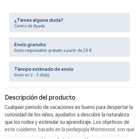
Productos
Solidarios
¿Tienes alguna duda?
Centro de Ayuda
Ayuda
Envío gratuito
Centro
de ayuda
Envío responsable gratuito a partir de 20 €
Contacto
Tiempo estimado de envío
Envío en 2 - 3 día(s)
Vendedores
Descripción del producto
Mapa de
vendedores
Cualquier periodo de vacaciones es bueno para despertar la
Hazte
curiosidad de los niños, ayudarlos a descubrir la naturaleza
vendedor
que los rodea y estimular su aprendizaje. Los objetivos de
Área
este cuaderno, basado en la pedagogía Montessori, son que
vendedor
adquieran autonomía, que ganen confianza y desarrollen la