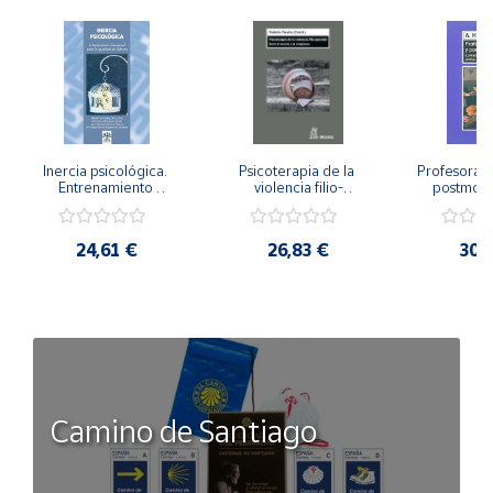
Inercia psicológica. 
Psicoterapia de la 
Profesorado,
Entrenamiento 
violencia filio-
postmode
Emocional para la 
parental. Entre el 
Cambian los
Igualdad de Género.
secreto y la 
cambi
vergüenza.
profes
24,61 €
26,83 €
30,
Camino de Santiago