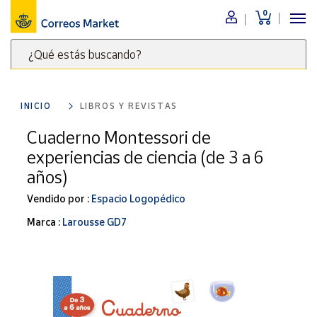
0
Menú
¿Qué estás buscando?
Nuestro
catálogo
Escribe
palabras
INICIO
LIBROS Y REVISTAS
clave
Alimentación
para
Cuaderno Montessori de
Bebidas
buscar
experiencias de ciencia (de 3 a 6
Ocio y cultura
productos
años)
en
Juguetes y
juegos
Correos
Vendido por :
Espacio Logopédico
Market
Libros y
Marca :
Larousse GD7
.
revistas
Merchandising
y regalos
Tienda de
Correos