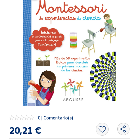
Artesanía
Oficina y
Papelería
Para Canarias,
Ceuta y Melilla
Más
populares
Bono
Cultural
Nuestros
vendedores
Las
novedades
0 | Comentario(s)
de Correos
Market
20,21 €