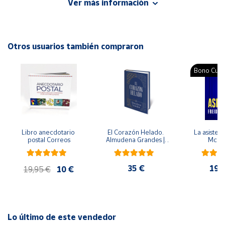
Ver más información
concentración y la observación así como mejoren las
habilidades motoras finas.
Cuenta
Autor: Larousse Editorial
Otros usuarios también compraron
Área
Editorial: Larousse
cliente
ISBN: 9788418100314
Bono Cultu
Idioma: Español
Ubicación
Península
y
Libro anecdotario 
El Corazón Helado. 
La asistent
Baleares
postal Correos
Almudena Grandes | 
McFa
Edición especial de 
Canarias,
lujo | Libro con sello y 
matasellos
Ceuta y
35 €
19,
19,95 €
10 €
Melilla
Lo último de este vendedor