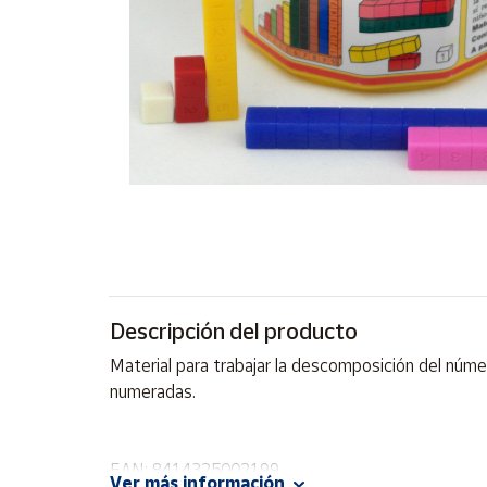
Artesanía
Oficina y
Papelería
Para Canarias,
Ceuta y Melilla
Más
populares
Bono
Cultural
Descripción del producto
Nuestros
vendedores
Material para trabajar la descomposición del númer
Las
numeradas.
novedades
de Correos
Market
EAN: 8414325002199
Ver más información