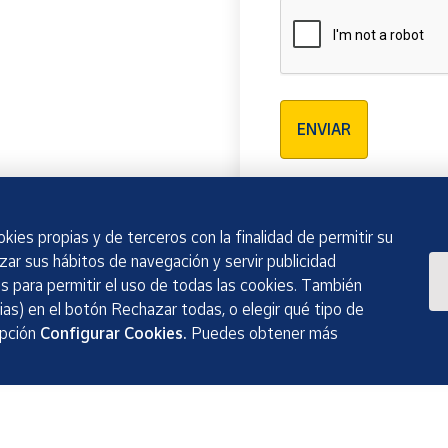
Verificación reCAPTCH
ENVIAR
kies propias y de terceros con la finalidad de permitir su
izar sus hábitos de navegación y servir publicidad
 para permitir el uso de todas las cookies. También
as) en el botón Rechazar todas, o elegir qué tipo de
opción
Configurar Cookies.
Puedes obtener más