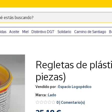
é estás buscando?
Escribe
palabras
clave
idas
Aceite
Miel
Distintivo DGT
Solidario
Camino de Santiago
B
para
buscar
productos
en
Regletas de plás
Correos
Market
piezas)
.
Vendido por :
Espacio Logopédico
Marca :
Lado
0 | Comentario(s)