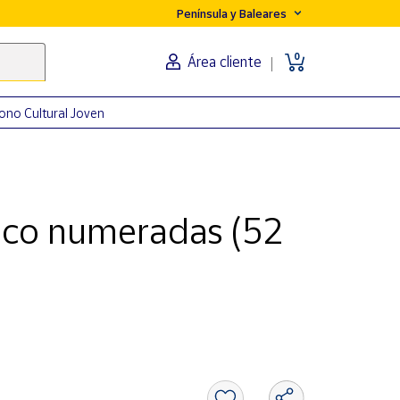
Península y Baleares
0
Área cliente
ono Cultural Joven
tico numeradas (52