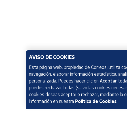
AVISO DE COOKIES
Esta página web, propiedad de Correos, utiliza coo
navegación, elaborar información estadística, anal
personalizada. Puedes hacer clic en
Aceptar
todas
puedes rechazar todas (salvo las cookies necesari
cookies deseas aceptar o rechazar, mediante la 
información en nuestra
Política de Cookies
.