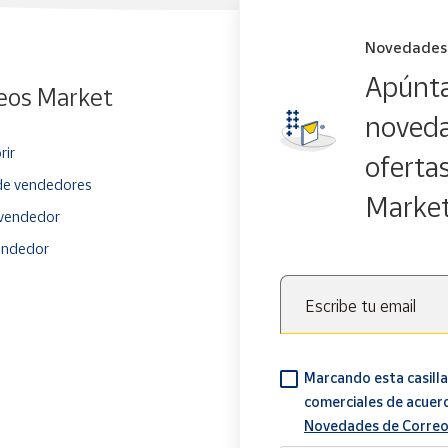
Novedades
Apúnta
eos Market
noveda
rir
oferta
e vendedores
Marke
vendedor
endedor
Escribe tu email
Marcando esta casilla
comerciales de acuer
Novedades de Correo