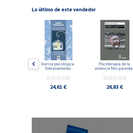
Lo último de este vendedor
Cuenta
Área
cliente
Ubicación
n visual y 
Inercia psicológica. 
Psicoterapia de la 
 Adaptación 
Entrenamiento 
violencia filio-parental.
Península
. Nivel I ESO.
Emocional para la 
Entre el secreto y la 
y
Igualdad de Género.
vergüenza.
Baleares
,21 €
24,61 €
26,83 €
Canarias,
Ceuta y
Melilla