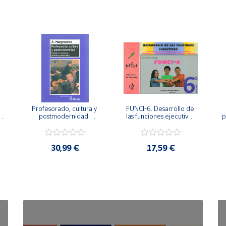
Profesorado, cultura y 
FUNCI-6. Desarrollo de 
 
postmodernidad. 
las funciones ejecutivas. 
p
Cambian los tiempos, 
6º de Primaria.
cambia el profesorado.
30,99 €
17,59 €