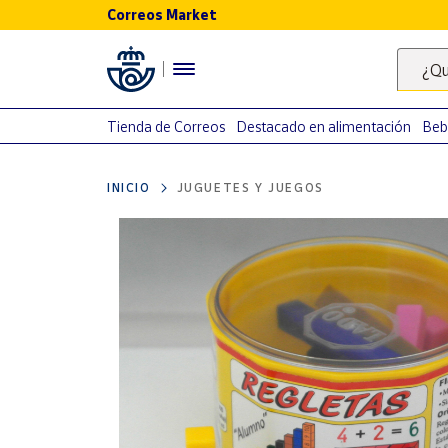
Correos Market
Menú
¿Qu
Nuestro
catálogo
Tienda de Correos
Destacado en alimentación
Beb
Alimentación
INICIO
JUGUETES Y JUEGOS
Bebidas
Ocio y cultura
Juguetes y
juegos
Libros y
revistas
Merchandising
y regalos
Tienda de
Correos