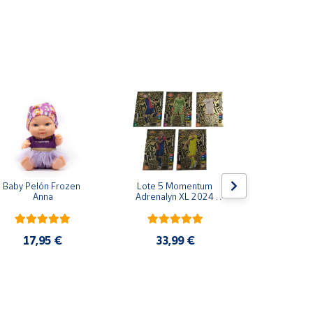
Baby Pelón Frozen 
Lote 5 Momentum 
Baby Peló
Anna
Adrenalyn XL 2024 
Huel
2025 Panini
17,95 €
33,99 €
16,9