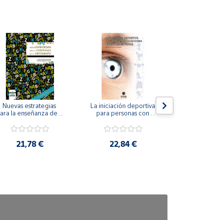
Nuevas estrategias 
La iniciación deportiva 
El método Cl
ara la enseñanza de la 
para personas con 
ortografía.
ceguera y deficiencia 
visual.
18,4
21,78 €
22,84 €