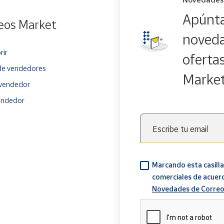
Apúnta
eos Market
noveda
rir
oferta
e vendedores
Marke
vendedor
endedor
Escribe tu email
Marcando esta casilla
comerciales de acuer
Novedades de Correo