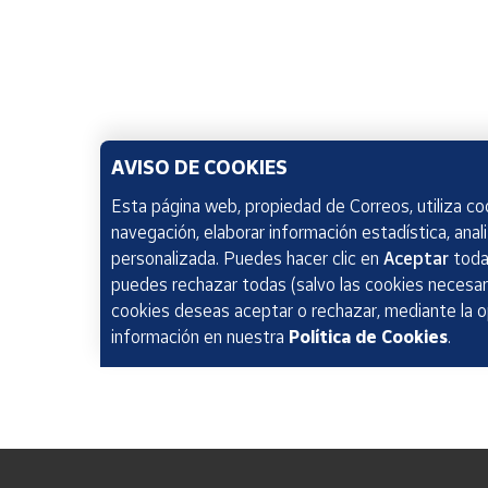
AVISO DE COOKIES
Esta página web, propiedad de Correos, utiliza coo
navegación, elaborar información estadística, anal
personalizada. Puedes hacer clic en
Aceptar
todas
puedes rechazar todas (salvo las cookies necesari
cookies deseas aceptar o rechazar, mediante la 
información en nuestra
Política de Cookies
.