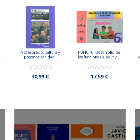
Profesorado, cultura y 
FUNCI-6. Desarrollo de 
 
postmodernidad. 
las funciones ejecutivas. 
p
Cambian los tiempos, 
6º de Primaria.
cambia el profesorado.
30,99 €
17,59 €