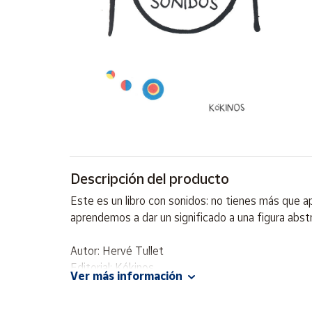
Artesanía
Oficina y
Papelería
Para Canarias,
Ceuta y Melilla
Más
populares
Bono
Descripción del producto
Cultural
Este es un libro con sonidos: no tienes más que 
Nuestros
aprendemos a dar un significado a una figura ab
vendedores
Las
Autor: Hervé Tullet
novedades
Editorial: Kókinos
de Correos
Ver más información
Market
ISBN: 9788416126958
Idioma: Español