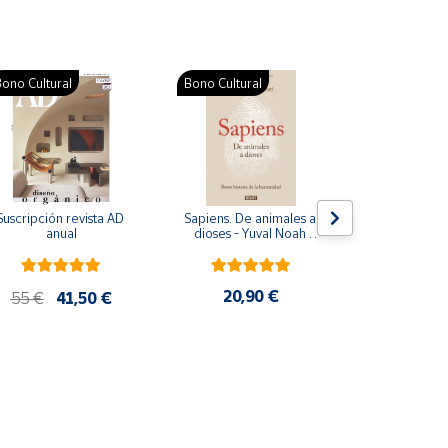
ono Cultural
Bono Cultural
Suscripción revista AD 
Sapiens. De animales a 
Colección d
anual
dioses - Yuval Noah 
para bebés. S
Harari
de cartón
20,90 €
28
55 €
41,50 €