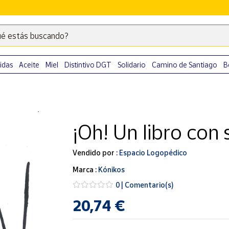
é estás buscando?
Escribe
palabras
clave
idas
Aceite
Miel
Distintivo DGT
Solidario
Camino de Santiago
B
para
buscar
productos
en
¡Oh! Un libro con
Correos
Market
.
Vendido por :
Espacio Logopédico
Marca :
Kónikos
0 | Comentario(s)
20,74 €