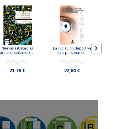
Nuevas estrategias 
La iniciación deportiva 
El método Cl
ara la enseñanza de la 
para personas con 
ortografía.
ceguera y deficiencia 
visual.
18,4
21,78 €
22,84 €