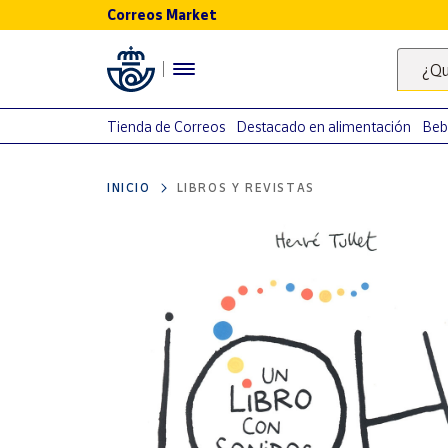
Correos Market
Menú
¿Qu
Nuestro
catálogo
Tienda de Correos
Destacado en alimentación
Beb
Alimentación
INICIO
LIBROS Y REVISTAS
Bebidas
Ocio y cultura
Juguetes y
juegos
Libros y
revistas
Merchandising
y regalos
Tienda de
Correos