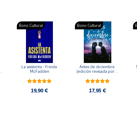
Bono Cultural
Bono Cultural
B
La asistenta - Freida 
Antes de diciembre 
McFadden
(edición revisada por la 
o 
autora) - Joana Marcús
19,90 €
17,95 €