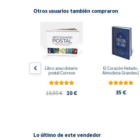
Productos
Solidarios
Otros usuarios también compraron
ral
Ayuda
Centro
de ayuda
Contacto
 del fuego - 
Libro anecdotario 
El Corazón Helado. 
 Castillo
postal Correos
Almudena Grandes | 
Edición especial de luj
Vendedores
| Libro con sello y 
matasellos
,90 €
35 €
19,95 €
10 €
Mapa de
vendedores
Hazte
vendedor
Área
Lo último de este vendedor
vendedor