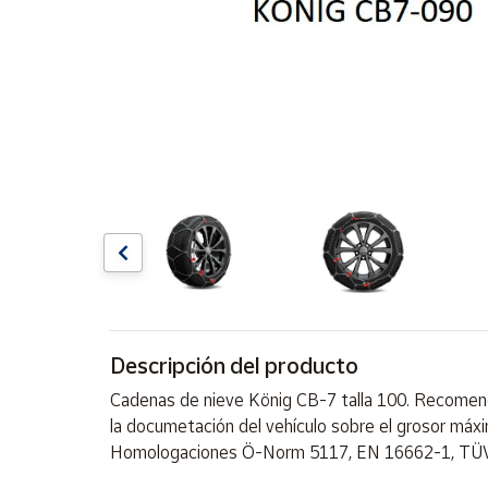
Artesanía
Oficina y
Papelería
Para Canarias,
Ceuta y Melilla
Más
populares
Bono
Cultural
Nuestros
vendedores
Descripción del producto
Las
Cadenas de nieve König CB-7 talla 100. Recomenda
novedades
de Correos
la documetación del vehículo sobre el grosor máx
Market
Homologaciones Ö-Norm 5117, EN 16662-1, TÜV