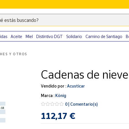
é estás buscando?
Escribe
palabras
clave
idas
Aceite
Miel
Distintivo DGT
Solidario
Camino de Santiago
B
para
buscar
HES Y OTROS
productos
en
Cadenas de niev
Correos
Market
.
Vendido por :
Acusticar
Marca :
König
0 | Comentario(s)
112,17 €