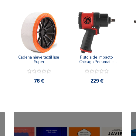
Cadena nieve textil Isse 
Pistola de impacto 
Super
Chicago Pneumatic 
CP7748 1/2"
78 €
229 €