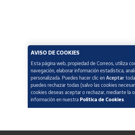
AVISO DE COOKIES
Esta página web, propiedad de Correos, utiliza coo
navegación, elaborar información estadística, anal
personalizada. Puedes hacer clic en
Aceptar
todas
puedes rechazar todas (salvo las cookies necesari
cookies deseas aceptar o rechazar, mediante la 
información en nuestra
Política de Cookies
.