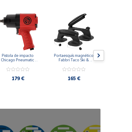
Pistola de impacto 
Portaesquís magnético 
Portaesquí
Chicago Pneumatic 
Fabbri Taco Ski & 
Snow
CP7741 1/2"
Board
179 €
165 €
189