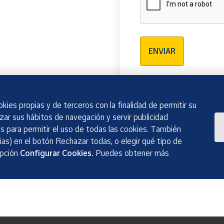
Verificación reCAPTCH
ENVIAR
kies propias y de terceros con la finalidad de permitir su
izar sus hábitos de navegación y servir publicidad
 para permitir el uso de todas las cookies. También
as) en el botón Rechazar todas, o elegir qué tipo de
opción
Configurar Cookies.
Puedes obtener más