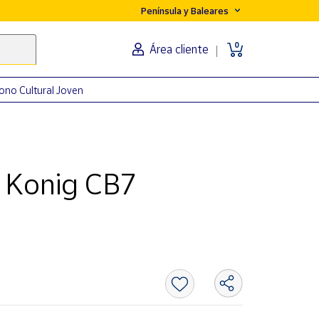
Península y Baleares
0
Área cliente
ono Cultural Joven
e Konig CB7