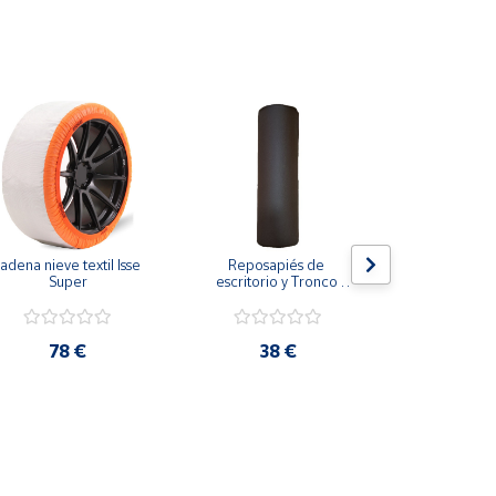
adena nieve textil Isse 
Reposapiés de 
Respaldo de
Super
escritorio y Tronco 
para veh
propioceptivo eutonía 
transpira
5p con funda
refrescant
coloca
78 €
38 €
17,2