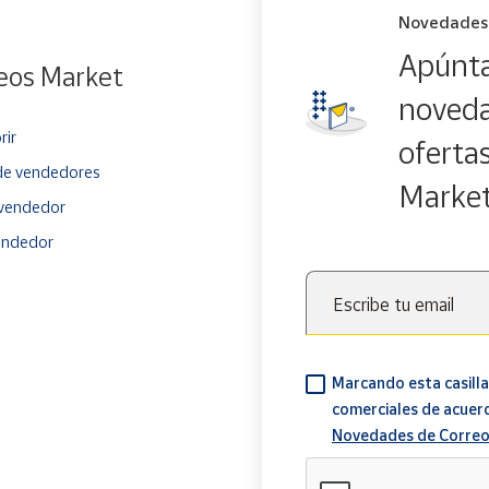
Novedades
Apúnta
eos Market
noveda
rir
oferta
e vendedores
Marke
vendedor
endedor
Escribe tu email
Marcando esta casilla
comerciales de acuer
Novedades de Correo