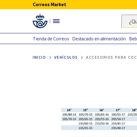
Correos Market
Menú
¿Qu
Nuestro
catálogo
Tienda de Correos
Destacado en alimentación
Beb
Alimentación
INICIO
VEHÍCULOS
ACCESORIOS PARA COC
Bebidas
Ocio y cultura
Juguetes y
juegos
Libros y
revistas
Merchandising
y regalos
Tienda de
Correos