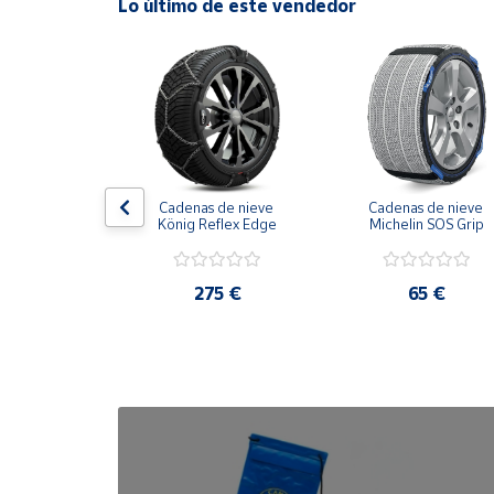
Lo último de este vendedor
Cuenta
Área
cliente
Ubicación
obilla 
Cadenas de nieve 
Cadenas de nieve 
brisas brazo 
König Reflex Edge
Michelin SOS Grip
tálico
Península
y
28 €
275 €
65 €
Baleares
Canarias,
Ceuta y
Melilla