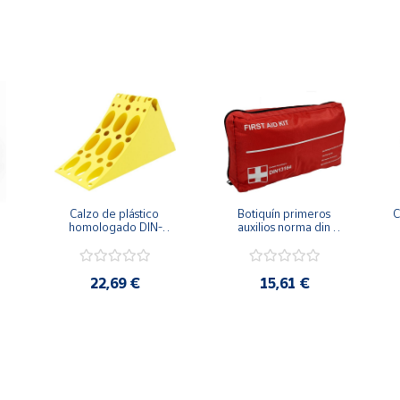
Calzo de plástico 
Botiquín primeros 
C
homologado DIN-
auxilios norma din 
76051 especial 
13164
 
furgonetas
22,69 €
15,61 €