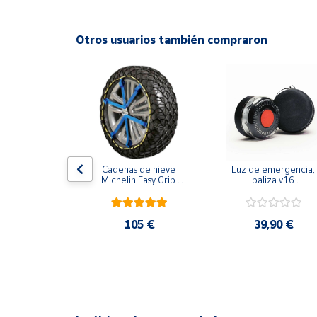
Productos
Solidarios
Otros usuarios también compraron
Ayuda
Centro
de ayuda
Contacto
e volante 
Cadenas de nieve 
Luz de emergencia, 
iel negro
Michelin Easy Grip 
baliza v16 
Vendedores
Evolution
geolocalizada - 
seguridad y visibilidad
en la carretera - con 
Mapa de
funda protectora
,71 €
105 €
39,90 €
vendedores
Hazte
vendedor
Área
vendedor