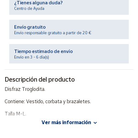
¿Tienes alguna duda?
Productos
Solidarios
Centro de Ayuda
Envío gratuito
Ayuda
Envío responsable gratuito a partir de 20 €
Centro
de ayuda
Tiempo estimado de envío
Envío en 3 - 6 día(s)
Contacto
Descripción del producto
Vendedores
Disfraz Troglodita.
Mapa de
Contiene: Vestido, corbata y brazaletes.
vendedores
Hazte
Talla M-L.
vendedor
Ver más información
Área
vendedor