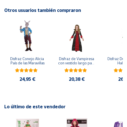
Otros usuarios también compraron
Cuenta
Área
cliente
Ubicación
Disfraz Conejo Alicia 
Disfraz de Vampiresa 
Disfraz Duen
País de las Maravillas
con vestido largo para 
Hall
Península
niña
y
Baleares
24,95 €
20,38 €
26,
Canarias,
Ceuta y
Melilla
Lo último de este vendedor