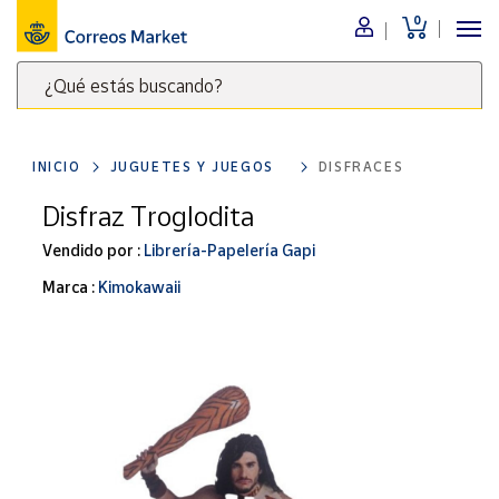
0
Menú
¿Qué estás buscando?
Nuestro
catálogo
Escribe
palabras
INICIO
JUGUETES Y JUEGOS
DISFRACES
clave
Alimentación
para
Disfraz Troglodita
Bebidas
buscar
Ocio y cultura
Vendido por :
Librería-Papelería Gapi
productos
en
Juguetes y
Marca :
Kimokawaii
juegos
Correos
Market
Libros y
.
revistas
Merchandising
y regalos
Tienda de
Correos