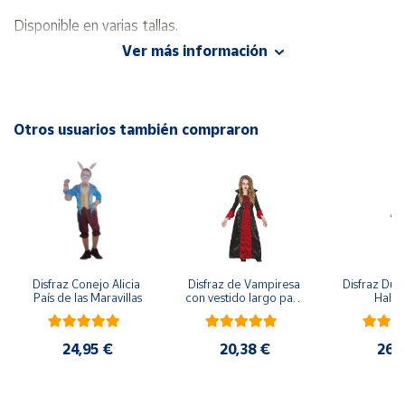
Disponible en varias tallas.
Cuenta
Ver más información
Área
cliente
Otros usuarios también compraron
Ubicación
Península
y
Baleares
Canarias,
Disfraz Conejo Alicia 
Disfraz de Vampiresa 
Disfraz Duen
Ceuta y
País de las Maravillas
con vestido largo para 
Hall
Melilla
niña
24,95 €
20,38 €
26,