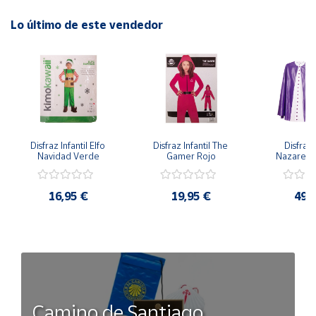
Lo último de este vendedor
Disfraz Infantil Elfo 
Disfraz Infantil The 
Disfraz I
Navidad Verde
Gamer Rojo
Nazaren
16,95 €
19,95 €
49,
Camino de Santiago