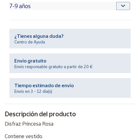
Productos
Solidarios
Ayuda
¿Tienes alguna duda?
Centro de Ayuda
Centro
de ayuda
Envío gratuito
Contacto
Envío responsable gratuito a partir de 20 €
Vendedores
Tiempo estimado de envío
Envío en 3 - 12 día(s)
Mapa de
vendedores
Descripción del producto
Hazte
vendedor
Disfraz Princesa Rosa
Área
vendedor
Contiene vestido.