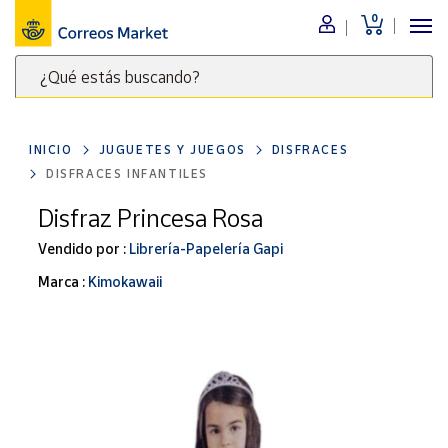
0
Menú
¿Qué estás buscando?
Nuestro
catálogo
Escribe
palabras
INICIO
JUGUETES Y JUEGOS
DISFRACES
clave
Alimentación
DISFRACES INFANTILES
para
Bebidas
buscar
Disfraz Princesa Rosa
Ocio y cultura
productos
Vendido por :
Librería-Papelería Gapi
en
Juguetes y
juegos
Correos
Marca :
Kimokawaii
Market
Libros y
.
revistas
Merchandising
y regalos
Tienda de
Correos