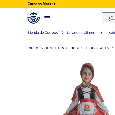
Correos Market
Menú
¿Qu
Nuestro
catálogo
Tienda de Correos
Destacado en alimentación
Beb
Alimentación
INICIO
JUGUETES Y JUEGOS
DISFRACES
Bebidas
Ocio y cultura
Juguetes y
juegos
Libros y
revistas
Merchandising
y regalos
Tienda de
Correos