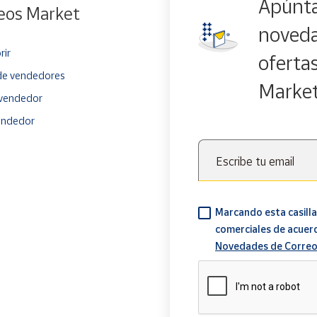
Apúnta
eos Market
noveda
rir
oferta
e vendedores
Marke
vendedor
endedor
Escribe tu email
Marcando esta casilla
comerciales de acuer
Novedades de Correo