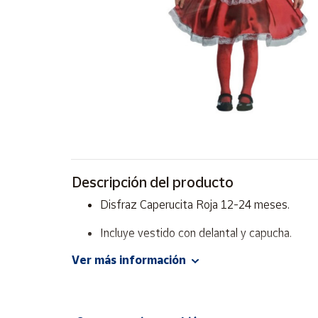
Artesanía
Oficina y
Papelería
Para Canarias,
Ceuta y Melilla
Más
populares
Bono
Descripción del producto
Cultural
Disfraz Caperucita Roja 12-24 meses.
Nuestros
vendedores
Incluye vestido con delantal y capucha.
Las
Ver más información
novedades
de Correos
Market