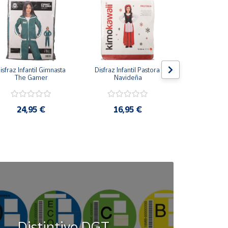
isfraz Infantil Gimnasta 
Disfraz Infantil Pastora 
Disfraz Infan
The Gamer
Navideña
Azu
24,95 €
16,95 €
16,9
Distintivo DGT