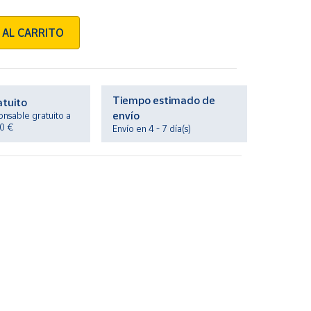
 AL CARRITO
Tiempo estimado de
atuito
envío
onsable gratuito a
20 €
Envío en 4 - 7 día(s)