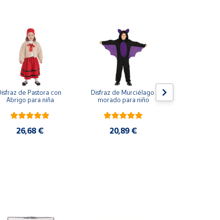
isfraz de Pastora con 
Disfraz de Murciélago 
Disfraz Poli
Abrigo para niña
morado para niño
20,9
26,68 €
20,89 €