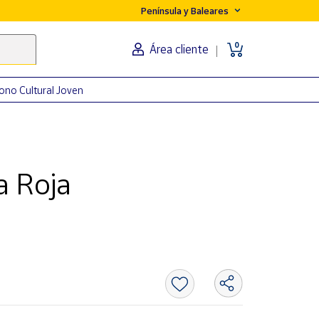
Península y Baleares
0
Área cliente
ono Cultural Joven
a Roja