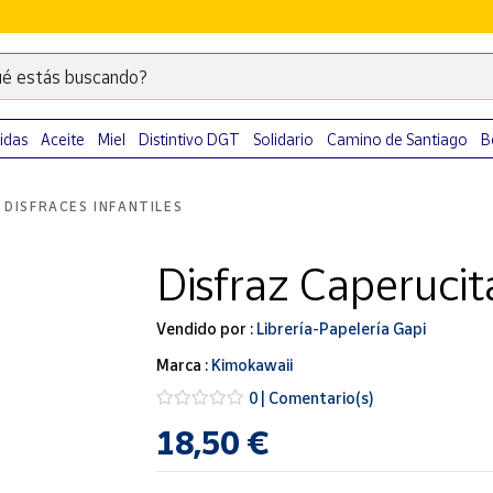
é estás buscando?
Escribe
palabras
clave
idas
Aceite
Miel
Distintivo DGT
Solidario
Camino de Santiago
B
para
buscar
DISFRACES INFANTILES
productos
en
Disfraz Caperucit
Correos
Market
.
Vendido por :
Librería-Papelería Gapi
Marca :
Kimokawaii
0 | Comentario(s)
18,50 €