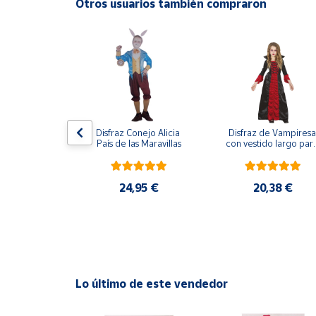
Otros usuarios también compraron
Productos
Solidarios
Ayuda
Centro
de ayuda
ijama Lobo 
Disfraz Conejo Alicia 
Disfraz de Vampiresa 
Contacto
Gris
País de las Maravillas
con vestido largo para
niña
Vendedores
,95 €
24,95 €
20,38 €
Mapa de
vendedores
Hazte
vendedor
Lo último de este vendedor
Área
vendedor