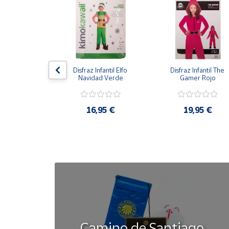
Cuenta
Área
cliente
antil Gato con 
Disfraz Infantil Elfo 
Disfraz Infantil The 
otas
Navidad Verde
Gamer Rojo
Ubicación
,95 €
16,95 €
19,95 €
Península
y
Baleares
Canarias,
Ceuta y
Melilla
Camino de Santiago