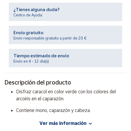
Productos
Solidarios
¿Tienes alguna duda?
Centro de Ayuda
Ayuda
Envío gratuito
Envío responsable gratuito a partir de 20 €
Centro
de ayuda
Tiempo estimado de envío
Contacto
Envío en 4 - 12 día(s)
Vendedores
Descripción del producto
Disfraz caracol en color verde con los colores del
Mapa de
vendedores
arcoiris en el caparazón.
Hazte
Contiene mono, caparazón y cabeza.
vendedor
Área
Edad 1-2 años.
Ver más información
vendedor