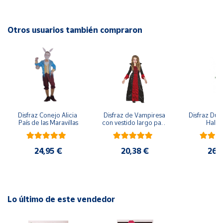
Cuenta
Otros usuarios también compraron
Área
cliente
Ubicación
Disfraz Conejo Alicia 
Disfraz de Vampiresa 
Disfraz Duen
Península
País de las Maravillas
con vestido largo para 
Hall
y
niña
Baleares
24,95 €
20,38 €
26,
Canarias,
Ceuta y
Melilla
Lo último de este vendedor