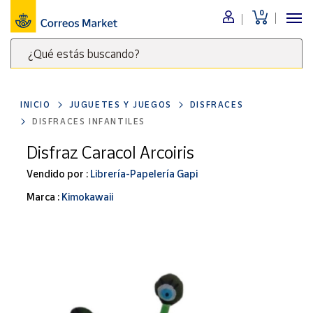
0
Menú
¿Qué estás buscando?
Nuestro
catálogo
Escribe
palabras
INICIO
JUGUETES Y JUEGOS
DISFRACES
clave
Alimentación
DISFRACES INFANTILES
para
Bebidas
buscar
Disfraz Caracol Arcoiris
Ocio y cultura
productos
Vendido por :
Librería-Papelería Gapi
en
Juguetes y
juegos
Correos
Marca :
Kimokawaii
Market
Libros y
.
revistas
Merchandising
y regalos
Tienda de
Correos