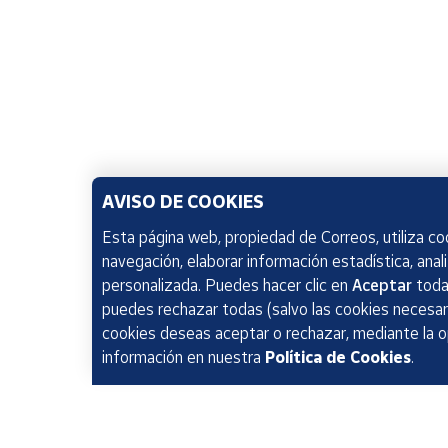
AVISO DE COOKIES
Esta página web, propiedad de Correos, utiliza coo
navegación, elaborar información estadística, anal
personalizada. Puedes hacer clic en
Aceptar
todas
puedes rechazar todas (salvo las cookies necesari
cookies deseas aceptar o rechazar, mediante la 
información en nuestra
Política de Cookies
.