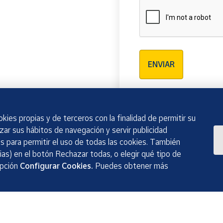
Verificación reCAPTCH
ENVIAR
kies propias y de terceros con la finalidad de permitir su
izar sus hábitos de navegación y servir publicidad
 para permitir el uso de todas las cookies. También
as) en el botón Rechazar todas, o elegir qué tipo de
opción
Configurar Cookies.
Puedes obtener más