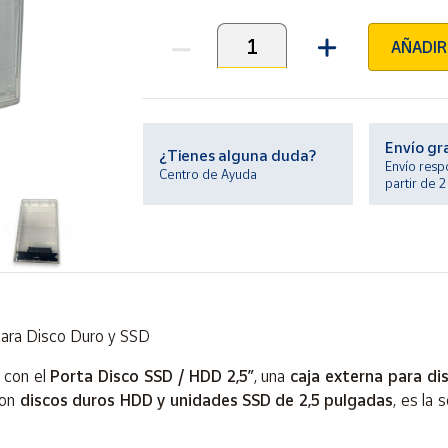
AÑADIR
Unidades
Envío gr
¿Tienes alguna duda?
Envío resp
Centro de Ayuda
partir de 
para Disco Duro y SSD
 con el
Porta Disco SSD / HDD 2,5”
, una
caja externa para di
con
discos duros HDD y unidades SSD de 2,5 pulgadas
, es la 