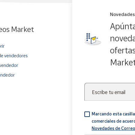
Novedades
Apúnta
eos Market
noveda
rir
oferta
e vendedores
Marke
vendedor
endedor
Escribe tu email
Marcando esta casilla
comerciales de acuer
Novedades de Correo