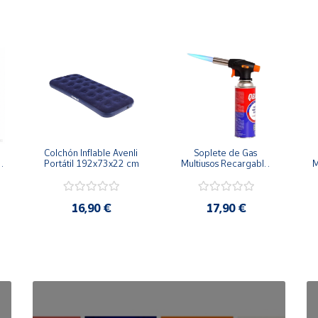
no
Colchón Inflable Avenli 
Soplete de Gas 
 
Portátil 192x73x22 cm
Multiusos Recargable 
M
g
con Encendido 
Piezoeléctrico
,5”, pueden variar ligeramente según el material y el modelo.)
16,90 €
17,90 €