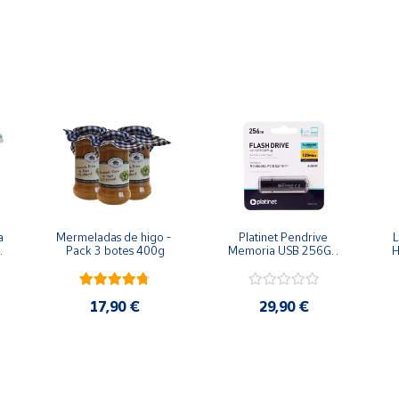
ansferencia de datos rápida
mediante conexión USB, facilita
o, ligero y resistente
protege el disco contra golpes leves
requiere instalación de drivers y es compatible con
Windows, mac
 
Mermeladas de higo - 
Platinet Pendrive 
L
Pack 3 botes 400g
Memoria USB 256Gb 
H
USB 3.0
17,90 €
29,90 €