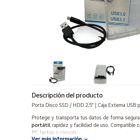
Artesanía
Oficina y
Papelería
Para Canarias,
Ceuta y Melilla
Más
populares
Bono
Cultural
Descripción del producto
Nuestros
vendedores
Porta Disco SSD / HDD 2,5” | Caja Externa USB 
Las
novedades
Protege y transporta tus datos de forma segura
de Correos
portátil
, rapidez y facilidad de uso. Compatible 
Market
PC, laptop o consola.
Ver más información