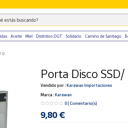
é estás buscando?
Escribe
palabras
clave
idas
Aceite
Miel
Distintivo DGT
Solidario
Camino de Santiago
B
para
buscar
TO
productos
en
Porta Disco SSD/
Correos
Market
.
Vendido por :
Karawan Importaciones
Marca :
Karawan
0 | Comentario(s)
9,80 €