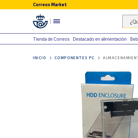
Correos Market
Menú
¿Qu
Nuestro
catálogo
Tienda de Correos
Destacado en alimentación
Beb
Alimentación
INICIO
COMPONENTES PC
ALMACENAMIEN
Bebidas
Ocio y cultura
Juguetes y
juegos
Libros y
revistas
Merchandising
y regalos
Tienda de
Correos