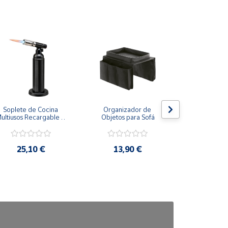
Soplete de Cocina 
Organizador de 
Zapatero C
ultiusos Recargable a 
Objetos para Sofá
Organizador
gas
25,10 €
13,90 €
9,3