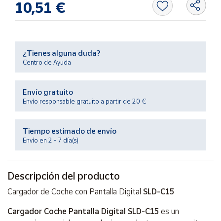
10,51 €
Productos
Solidarios
Ayuda
¿Tienes alguna duda?
Centro de Ayuda
Centro
de ayuda
Envío gratuito
Contacto
Envío responsable gratuito a partir de 20 €
Vendedores
Tiempo estimado de envío
Envío en 2 - 7 día(s)
Mapa de
vendedores
Descripción del producto
Hazte
vendedor
Cargador de Coche con Pantalla Digital
SLD-C15
Área
Cargador Coche Pantalla Digital SLD-C15
es un
vendedor