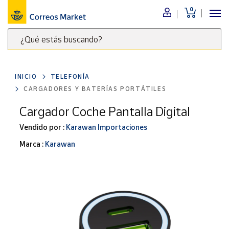
0
Menú
¿Qué estás buscando?
Nuestro
catálogo
Escribe
palabras
INICIO
TELEFONÍA
clave
Alimentación
CARGADORES Y BATERÍAS PORTÁTILES
para
Bebidas
buscar
Cargador Coche Pantalla Digital
Ocio y cultura
productos
Vendido por :
Karawan Importaciones
en
Juguetes y
juegos
Correos
Marca :
Karawan
Market
Libros y
.
revistas
Merchandising
y regalos
Tienda de
Correos