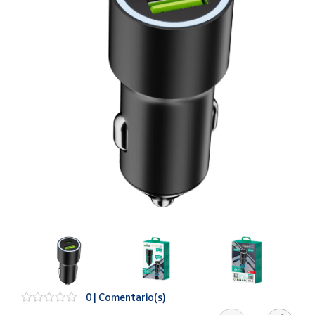
Artesanía
Oficina y
Papelería
Para Canarias,
Ceuta y Melilla
Más
populares
Bono
Cultural
Nuestros
vendedores
Las
novedades
de Correos
Market
0 | Comentario(s)