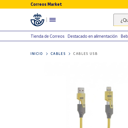
Correos Market
Menú
¿Qu
Nuestro
catálogo
Tienda de Correos
Destacado en alimentación
Beb
Alimentación
INICIO
CABLES
CABLES USB
Bebidas
Ocio y cultura
Juguetes y
juegos
Libros y
revistas
Merchandising
y regalos
Tienda de
Correos