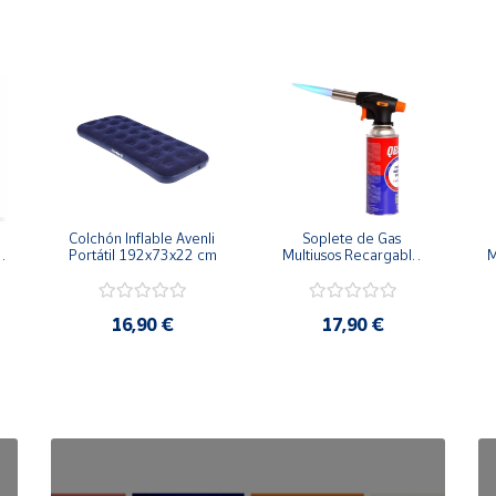
Colchón Inflable Avenli 
Soplete de Gas 
iversales, pueden variar ligeramente según el modelo.)
 
Portátil 192x73x22 cm
Multiusos Recargable 
M
g
con Encendido 
Piezoeléctrico
16,90 €
17,90 €