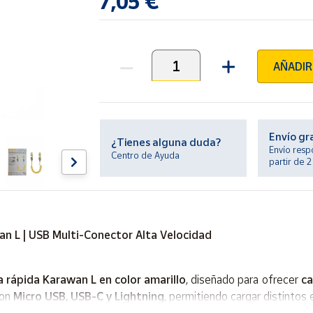
7,05 €
AÑADIR
Unidades
Envío gr
¿Tienes alguna duda?
Envío resp
Centro de Ayuda
partir de 
an L | USB Multi-Conector Alta Velocidad
a rápida Karawan L en color amarillo
, diseñado para ofrecer
ca
con
Micro USB, USB-C y Lightning
, permitiendo cargar distintos 