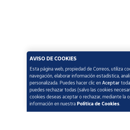
AVISO DE COOKIES
Esta página web, propiedad de Correos, utiliza coo
navegación, elaborar información estadística, anal
personalizada. Puedes hacer clic en
Aceptar
todas
puedes rechazar todas (salvo las cookies necesari
cookies deseas aceptar o rechazar, mediante la 
información en nuestra
Política de Cookies
.