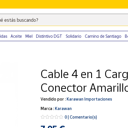
é estás buscando?
Escribe
palabras
clave
idas
Aceite
Miel
Distintivo DGT
Solidario
Camino de Santiago
B
para
buscar
productos
en
Cable 4 en 1 Carg
Correos
Market
Conector Amarill
.
Vendido por :
Karawan Importaciones
Marca :
Karawan
0 | Comentario(s)