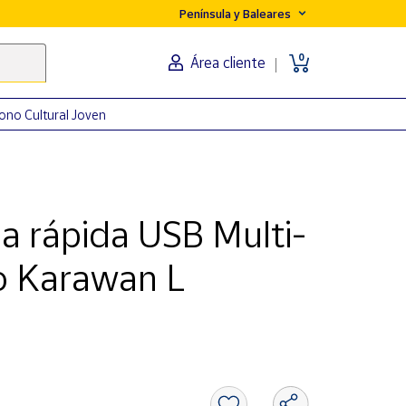
Península y Baleares
0
Área cliente
ono Cultural Joven
a rápida USB Multi-
o Karawan L