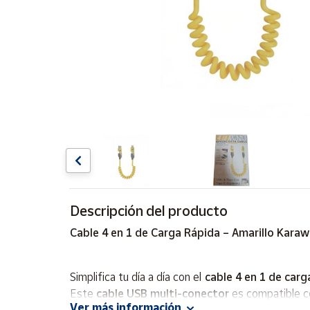
Artesanía
Oficina y
Papelería
Para Canarias,
Ceuta y Melilla
Más
populares
Bono
Cultural
Descripción del producto
Nuestros
vendedores
Cable 4 en 1 de Carga Rápida – Amarillo Karaw
Las
novedades
de Correos
Simplifica tu día a día con el
cable 4 en 1 de carg
Market
Este
cable USB multi-conector
es compatible 
Ver más información