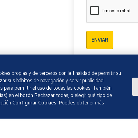
Verificación reCAPTCH
ENVIAR
kies propias y de terceros con la finalidad de permitir su
izar sus hábitos de navegación y servir publicidad
 para permitir el uso de todas las cookies. También
as) en el botón Rechazar todas, o elegir qué tipo de
opción
Configurar Cookies.
Puedes obtener más