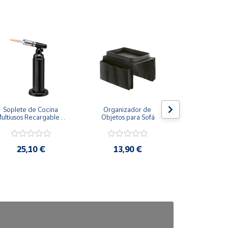
Soplete de Cocina 
Organizador de 
Zapatero C
ultiusos Recargable a 
Objetos para Sofá
Organizador
gas
25,10 €
13,90 €
9,3