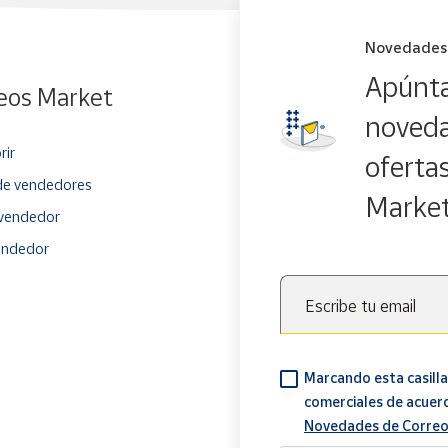
Novedades
Apúnta
eos Market
noveda
rir
oferta
e vendedores
Marke
vendedor
endedor
Escribe tu email
Marcando esta casilla
comerciales de acuer
Novedades de Correo