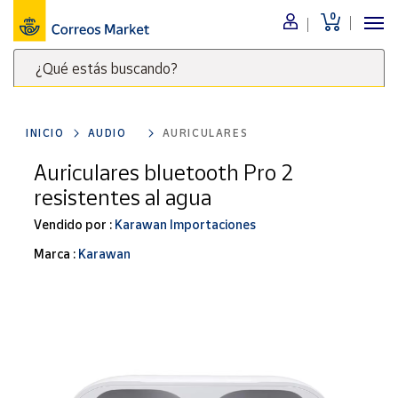
0
Menú
¿Qué estás buscando?
Nuestro
catálogo
Escribe
palabras
INICIO
AUDIO
AURICULARES
clave
Alimentación
para
Auriculares bluetooth Pro 2
Bebidas
buscar
resistentes al agua
Ocio y cultura
productos
en
Vendido por :
Karawan Importaciones
Juguetes y
juegos
Correos
Marca :
Karawan
Market
Libros y
.
revistas
Merchandising
y regalos
Tienda de
Correos