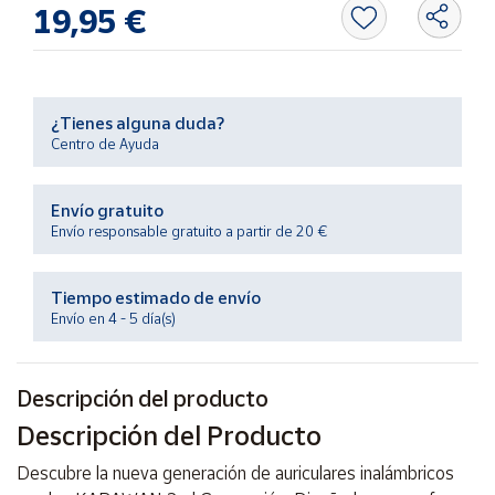
Productos
19,95 €
Solidarios
Ayuda
¿Tienes alguna duda?
Centro de Ayuda
Centro
de ayuda
Envío gratuito
Contacto
Envío responsable gratuito a partir de 20 €
Vendedores
Tiempo estimado de envío
Envío en 4 - 5 día(s)
Mapa de
vendedores
Descripción del producto
Hazte
vendedor
Descripción del Producto
Área
Descubre la nueva generación de auriculares inalámbricos
vendedor