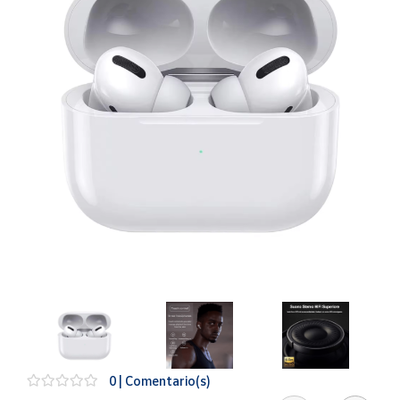
Artesanía
Oficina y
Papelería
Para Canarias,
Ceuta y Melilla
Más
populares
Bono
Cultural
Nuestros
vendedores
Las
novedades
de Correos
Market
0 | Comentario(s)