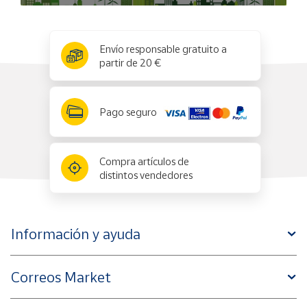
ejercicio, trabajar, viajar o relajarte, los auriculares
KARAWAN son la opción perfecta para cualquier
situación.
x
✕
Envío responsable gratuito a
Conectividad Fácil y Rápida
: Conecta fácilmente con
partir de 20 €
tus dispositivos favoritos y disfruta de una
reproducción sin interrupciones gracias a la avanzada
tecnología Bluetooth.
Pago seguro
Encuentra productos estrella como este y mas en nuestra
tienda Karawan Importaciones S.L.
Compra artículos de
distintos vendedores
Información y ayuda
Correos Market