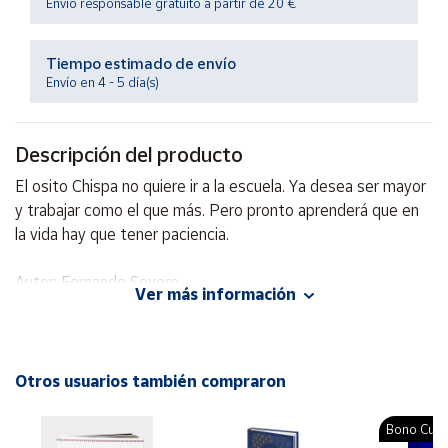
Envío responsable gratuito a partir de 20 €
Productos
Solidarios
Tiempo estimado de envío
Envío en 4 - 5 día(s)
Ayuda
Centro
Descripción del producto
de ayuda
El osito Chispa no quiere ir a la escuela. Ya desea ser mayor
Contacto
y trabajar como el que más. Pero pronto aprenderá que en
la vida hay que tener paciencia.
Vendedores
Autor: Fernando Severo
Ver más información
Editorial: Kalandraka
Mapa de
ISBN: 9788484645177
vendedores
Idioma: Español
Hazte
Otros usuarios también compraron
vendedor
Área
Bono Cultu
vendedor