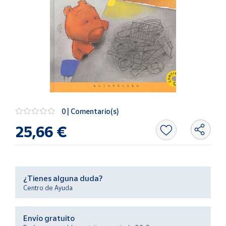
Artesanía
Oficina y
Papelería
Para Canarias,
Ceuta y Melilla
Más
populares
0 | Comentario(s)
Bono
25,66 €
Cultural
Nuestros
vendedores
Las
¿Tienes alguna duda?
novedades
Centro de Ayuda
de Correos
Market
Envío gratuito