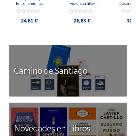
Entrenamiento 
violencia filio-
postmode
Emocional para la 
parental. Entre el 
Cambian los
Igualdad de Género.
secreto y la 
cambi
vergüenza.
profes
24,61 €
26,83 €
30,
Camino de Santiago
Novedades en Libros