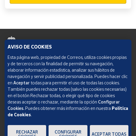
AVISO DE COOKIES
Política de cookies
Esta página web, propiedad de Correos, utiliza cookies propias
y de terceros con la finalidad de permitir su navegación,
Aviso legal
elaborar información estadística, analizar sus hábitos de
navegación y servir publicidad personalizada. Puedes hacer clic
Condiciones del servicio
en
Aceptar
todas para permitir el uso de todas las cookies.
También puedes rechazar todas (salvo las cookies necesarias)
Política de Privacidad Web
en el botón Rechazar todas, o elegir qué tipo de cookies
deseas aceptar o rechazar, mediante la opción
Configurar
Informe de transparencia
Cookies.
Puedes obtener más información en nuestra
Política
de Cookies
.
SOCIEDAD ESTATAL CORREOS Y TELÉGRAFOS, S.A., S.M.E. Todos los derechos
reservados.
RECHAZAR
CONFIGURAR
ACEPTAR TODAS