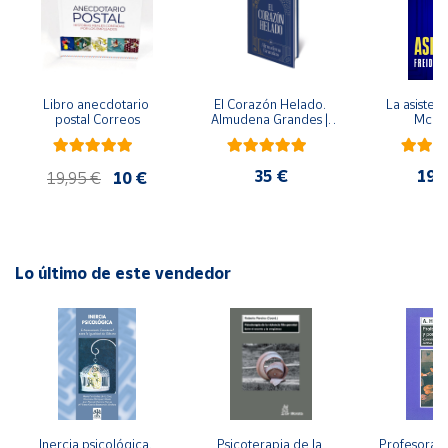
Cuenta
Área
Libro anecdotario 
El Corazón Helado. 
La asistent
postal Correos
Almudena Grandes | 
McFa
cliente
Edición especial de 
lujo | Libro con sello y 
matasellos
35 €
19,
19,95 €
10 €
Ubicación
Península
y
Lo último de este vendedor
Baleares
Canarias,
Ceuta y
Melilla
Inercia psicológica. 
Psicoterapia de la 
Profesorado,