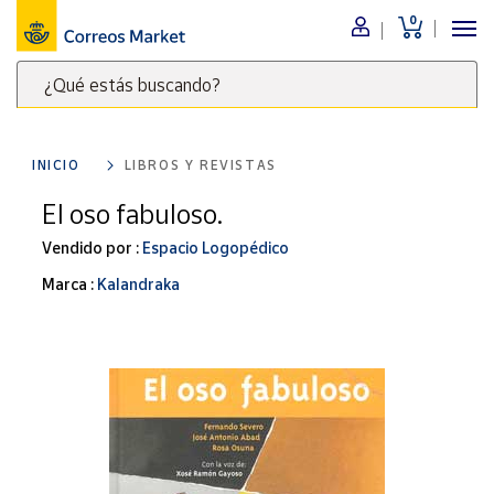
0
Menú
¿Qué estás buscando?
Nuestro
catálogo
Escribe
palabras
INICIO
LIBROS Y REVISTAS
clave
Alimentación
para
El oso fabuloso.
Bebidas
buscar
Ocio y cultura
Vendido por :
Espacio Logopédico
productos
en
Juguetes y
Marca :
Kalandraka
juegos
Correos
Market
Libros y
.
revistas
Merchandising
y regalos
Tienda de
Correos