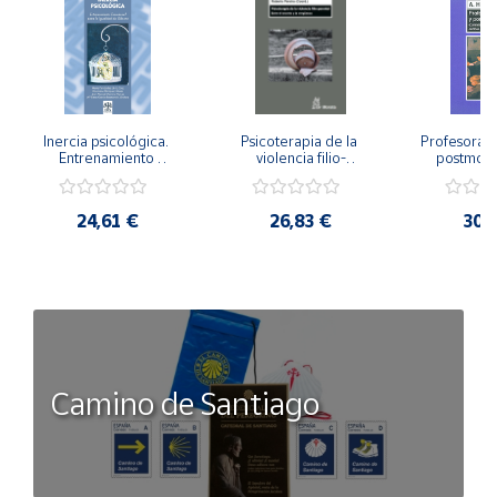
Inercia psicológica. 
Psicoterapia de la 
Profesorado,
Entrenamiento 
violencia filio-
postmode
Emocional para la 
parental. Entre el 
Cambian los
Igualdad de Género.
secreto y la 
cambi
vergüenza.
profes
24,61 €
26,83 €
30,
Camino de Santiago