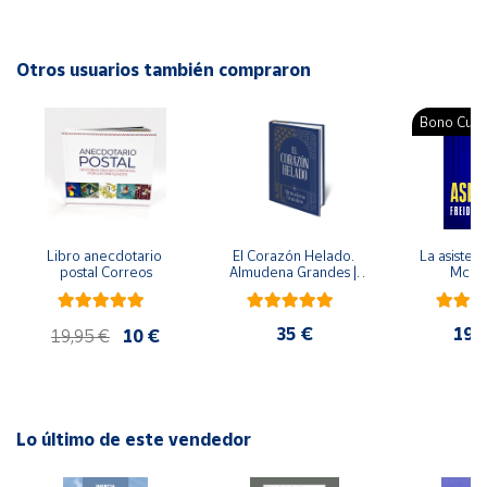
Autor: Pinto & Chinto
Editorial: Kalandraka
Cuenta
ISBN: 9788496388949
Otros usuarios también compraron
Idioma: Español
Área
Bono Cultu
cliente
Ubicación
Libro anecdotario 
El Corazón Helado. 
La asistent
Península
postal Correos
Almudena Grandes | 
McFa
y
Edición especial de 
Baleares
lujo | Libro con sello y 
matasellos
35 €
19,
Canarias,
19,95 €
10 €
Ceuta y
Melilla
Lo último de este vendedor