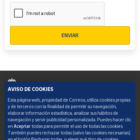
Verificación reCAPTCHA
ENVIAR
AVISO DE COOKIES
Política de cookies
Esta página web, propiedad de Correos, utiliza cookies propias
y de terceros con la finalidad de permitir su navegación,
Aviso legal
elaborar información estadística, analizar sus hábitos de
navegación y servir publicidad personalizada. Puedes hacer clic
Condiciones del servicio
en
Aceptar
todas para permitir el uso de todas las cookies.
También puedes rechazar todas (salvo las cookies necesarias)
Política de Privacidad Web
en el botón Rechazar todas, o elegir qué tipo de cookies