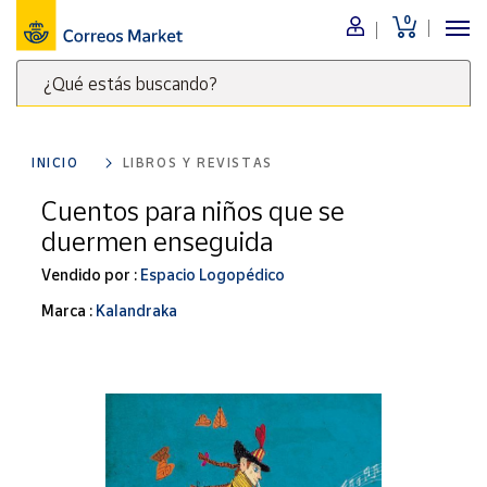
0
Menú
¿Qué estás buscando?
Nuestro
catálogo
Escribe
palabras
INICIO
LIBROS Y REVISTAS
clave
Alimentación
para
Cuentos para niños que se
Bebidas
buscar
duermen enseguida
Ocio y cultura
productos
en
Vendido por :
Espacio Logopédico
Juguetes y
juegos
Correos
Marca :
Kalandraka
Market
Libros y
.
revistas
Merchandising
y regalos
Tienda de
Correos