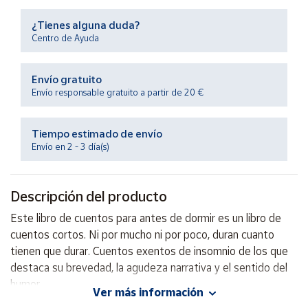
Productos
Solidarios
¿Tienes alguna duda?
Centro de Ayuda
Ayuda
Envío gratuito
Envío responsable gratuito a partir de 20 €
Centro
de ayuda
Tiempo estimado de envío
Contacto
Envío en 2 - 3 día(s)
Vendedores
Descripción del producto
Mapa de
Este libro de cuentos para antes de dormir es un libro de
vendedores
cuentos cortos. Ni por mucho ni por poco, duran cuanto
Hazte
tienen que durar. Cuentos exentos de insomnio de los que
vendedor
destaca su brevedad, la agudeza narrativa y el sentido del
humor.
Área
Ver más información
vendedor