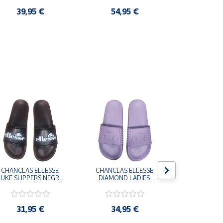
COMODAS MUJER
39,95 €
54,95 €
25,9
CHANCLAS ELLESSE 
CHANCLAS ELLESSE 
CHANCLAS 
UKE SLIPPERS NEGRO 
DIAMOND LADIES 
DIAMOND 
ADELAIDE022-E-
SLIPPERS LILA 
SLIPPERS
EVAPVC-001 FLIP 
ADELAIDE028-
ADELAI
FLOP SANDALIAS 
EVAPVC-664 FLIP 
EVAPVC-00
COMODAS HOMBRE
FLOP SANDALIAS 
FLOP SAN
31,95 €
34,95 €
34,9
COMODAS MUJER
COMODAS