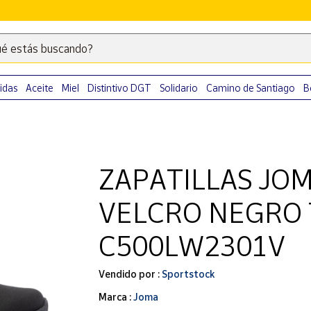
é estás buscando?
Escribe
palabras
clave
idas
Aceite
Miel
Distintivo DGT
Solidario
Camino de Santiago
B
para
buscar
productos
en
ZAPATILLAS JOM
Correos
Market
VELCRO NEGRO
.
C500LW2301V
Vendido por :
Sportstock
Marca :
Joma