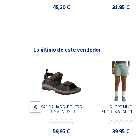
S MUJER
,95 €
45,30 €
31,95 €
Cuenta
Área
cliente
Lo último de este vendedor
Ubicación
Península
y
Baleares
Canarias,
Ceuta y
Melilla
S CHAMPION 
SANDALIAS SKECHERS 
SHORT NIKE 
 TD NEGRO 
TRESMEN RYER 
SPORTSWEAR CHILL 
9-KK002 
MARRON CHOCOLATE 
TERRY VERDE II3980
 NIÑO NIÑA
205112-CHOC 
006 PANTALONES 
HOMBRE SANDALIAS 
CORTOS MUJER
COMODAS
,95 €
59,95 €
39,95 €