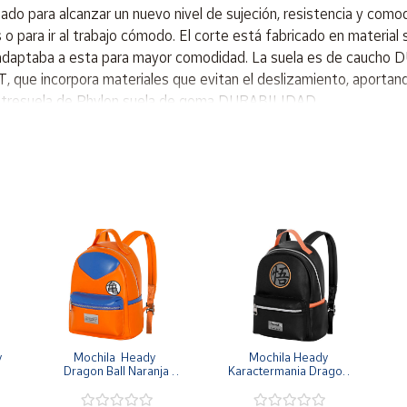
ado para alcanzar un nuevo nivel de sujeción, resistencia y como
 o para ir al trabajo cómodo. El corte está fabricado en material s
 adaptaba a esta para mayor comodidad. La suela es de caucho D
T, que incorpora materiales que evitan el deslizamiento, aport
ro Entresuela de Phylon suela de goma DURABILIDAD
 
Mochila  Heady  
Mochila Heady 
Dragon Ball Naranja 
Karactermania Dragon 
Goku 29x24.5x15cm
Ball Negra Simbolo