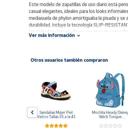
Productos
Este modelo de zapatillas de uso diario está pens
Solidarios
casual elegantes, ideales para los looks informales
mediasuela de phylon amortiguaba la pisada y se
durabilidad. Incluye la tecnología SLIP-RESISTAN
Ayuda
(sintético) resistente Cierre con tiras de velc
Ver más información
Centro
de ayuda
Contacto
Otros usuarios también compraron
Vendedores
Mapa de
vendedores
Hazte
vendedor
T NIKE 
Sandalias Mujer Piel 
Mochila Heady Disney
EAR CHILL 
Velcro Tallas 35 a la 41
Stitch Tongue 
Área
GRO II3980-
29x24.5x15 cm
vendedor
NTALONES 