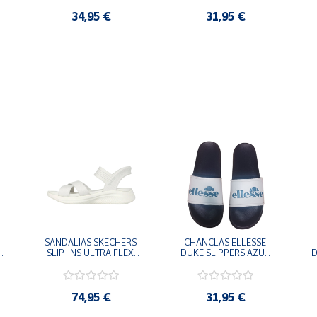
34,95 €
31,95 €
SANDALIAS SKECHERS 
CHANCLAS ELLESSE 
SLIP-INS ULTRA FLEX 
DUKE SLIPPERS AZUL 
D
-
3.0 NEVER BETTER 
MARINO 
BLANCO OFF 119975-
ADELAIDE022-E-
OFWT SANDALIAS 
EVAPVC-153 FLIP 
COMODAS MUJER
FLOP SANDALIAS 
74,95 €
31,95 €
COMODAS HOMBRE