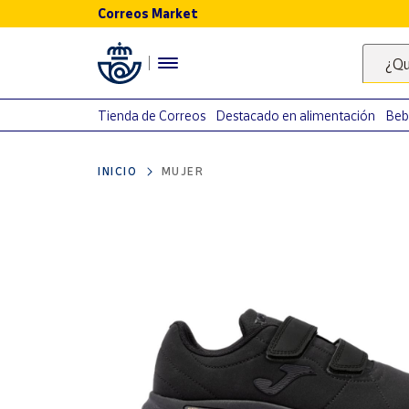
Correos Market
Menú
¿Qu
Nuestro
catálogo
Tienda de Correos
Destacado en alimentación
Beb
Alimentación
INICIO
MUJER
Bebidas
Ocio y cultura
Juguetes y
juegos
Libros y
revistas
Merchandising
y regalos
Tienda de
Correos