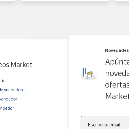
Novedades
Apúnta
eos Market
noveda
rir
oferta
e vendedores
Marke
vendedor
endedor
Escribe tu email