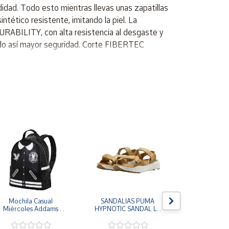
didad. Todo esto mientras llevas unas zapatillas
intético resistente, imitando la piel. La
URABILITY, con alta resistencia al desgaste y
ando así mayor seguridad. Corte FIBERTEC
Mochila Casual 
SANDALIAS PUMA 
CHANCLAS
Miércoles Addams 
HYPNOTIC SANDAL LT 
MORRO LE
Wednesday
MARRON COFFEE MILK 
MUJER FLI
404844-03 CHANCLAS 
FFW0270