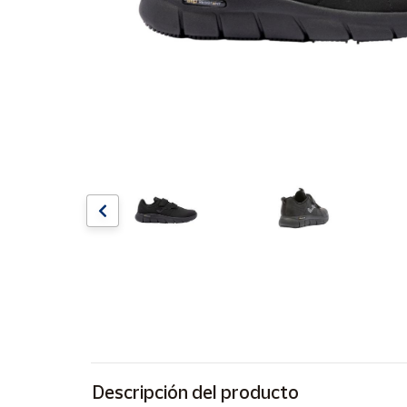
Artesanía
Oficina y
Papelería
Para Canarias,
Ceuta y Melilla
Más
populares
Bono
Cultural
Nuestros
vendedores
Las
novedades
de Correos
Market
Descripción del producto