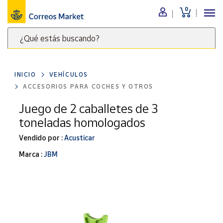
0
Menú
¿Qué estás buscando?
Nuestro
catálogo
Escribe
palabras
INICIO
VEHÍCULOS
clave
Alimentación
ACCESORIOS PARA COCHES Y OTROS
para
Bebidas
buscar
Juego de 2 caballetes de 3
Ocio y cultura
productos
toneladas homologados
en
Juguetes y
juegos
Correos
Vendido por :
Acusticar
Market
Libros y
Marca :
JBM
.
revistas
Merchandising
y regalos
Tienda de
Correos