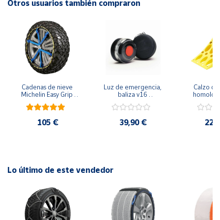
Otros usuarios también compraron
Cuenta
Área
cliente
Cadenas de nieve 
Luz de emergencia, 
Calzo de 
Ubicación
Michelin Easy Grip 
baliza v16 
homolog
Evolution
geolocalizada - 
76051 es
seguridad y visibilidad 
furgo
Península
en la carretera - con 
105 €
39,90 €
22,
funda protectora
y
Baleares
Canarias,
Ceuta y
Melilla
Lo último de este vendedor