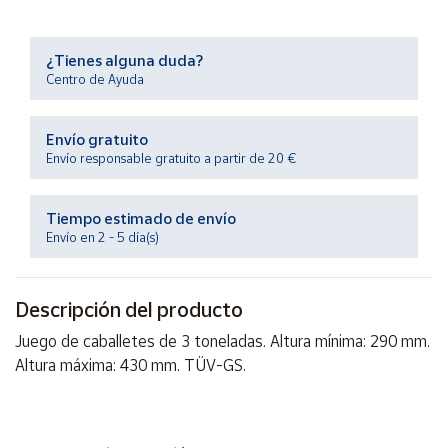
Productos
Solidarios
¿Tienes alguna duda?
Centro de Ayuda
Ayuda
Envío gratuito
Centro
Envío responsable gratuito a partir de 20 €
de ayuda
Contacto
Tiempo estimado de envío
Envío en 2 - 5 día(s)
Vendedores
Descripción del producto
Mapa de
vendedores
Juego de caballetes de 3 toneladas. Altura mínima: 290 mm.
Hazte
Altura máxima: 430 mm. TÜV-GS.
vendedor
Área
vendedor