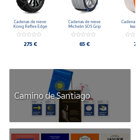
Cadenas de nieve 
Cadenas de nieve 
Cadena nie
König Reflex Edge
Michelin SOS Grip
Isse 
275 €
65 €
78
Camino de Santiago