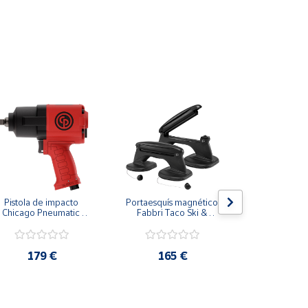
Pistola de impacto 
Portaesquís magnético 
Portaesquí
Chicago Pneumatic 
Fabbri Taco Ski & 
Snow
CP7741 1/2"
Board
179 €
165 €
189