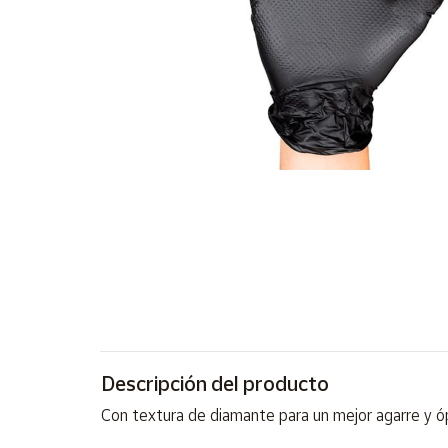
Artesanía
Oficina y
Papelería
Para Canarias,
Ceuta y Melilla
Más
populares
Bono
Cultural
Nuestros
vendedores
Las
novedades
Descripción del producto
de Correos
Market
Con textura de diamante para un mejor agarre y ó