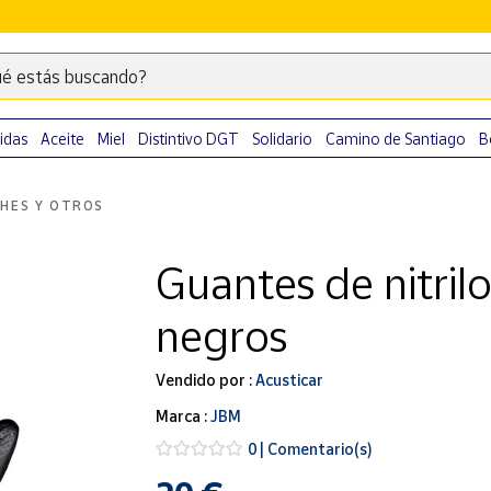
é estás buscando?
Escribe
palabras
clave
idas
Aceite
Miel
Distintivo DGT
Solidario
Camino de Santiago
B
para
buscar
HES Y OTROS
productos
en
Guantes de nitri
Correos
Market
negros
.
Vendido por :
Acusticar
Marca :
JBM
0 | Comentario(s)