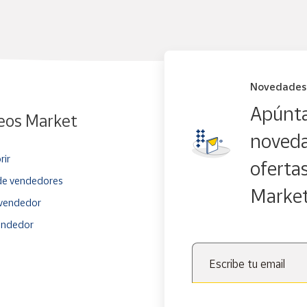
Novedades
Apúnta
eos Market
noveda
rir
oferta
e vendedores
Marke
vendedor
endedor
Escribe tu email