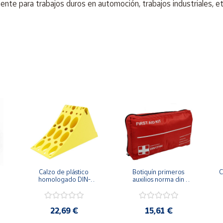
e para trabajos duros en automoción, trabajos industriales, et
.
Calzo de plástico 
Botiquín primeros 
C
homologado DIN-
auxilios norma din 
76051 especial 
13164
 
furgonetas
22,69 €
15,61 €