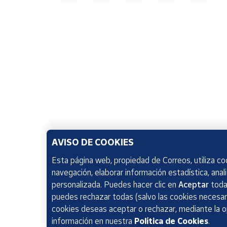
AVISO DE COOKIES
Esta página web, propiedad de Correos, utiliza coo
navegación, elaborar información estadística, anal
personalizada. Puedes hacer clic en
Aceptar
todas
puedes rechazar todas (salvo las cookies necesari
cookies deseas aceptar o rechazar, mediante la 
información en nuestra
Política de Cookies
.