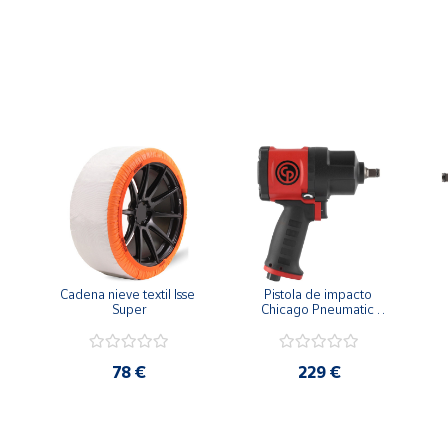
Cadena nieve textil Isse 
Pistola de impacto 
Super
Chicago Pneumatic 
CP7748 1/2"
78 €
229 €