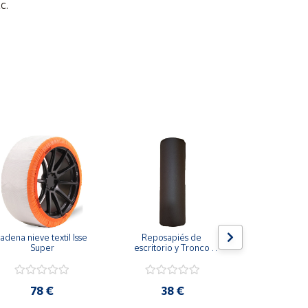
c.
adena nieve textil Isse 
Reposapiés de 
Respaldo de
Super
escritorio y Tronco 
para veh
propioceptivo eutonía 
transpira
5p con funda
refrescant
coloca
78 €
38 €
17,2