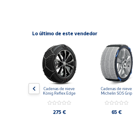
Cuenta
Área
Lo último de este vendedor
cliente
Ubicación
Península
y
Baleares
obilla 
Cadenas de nieve 
Cadenas de nieve 
Canarias,
brisas brazo 
König Reflex Edge
Michelin SOS Grip
Ceuta y
tálico
Melilla
28 €
275 €
65 €