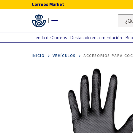
Correos Market
Menú
¿Qu
Nuestro
catálogo
Tienda de Correos
Destacado en alimentación
Beb
Alimentación
INICIO
VEHÍCULOS
ACCESORIOS PARA COC
Bebidas
Ocio y cultura
Juguetes y
juegos
Libros y
revistas
Merchandising
y regalos
Tienda de
Correos