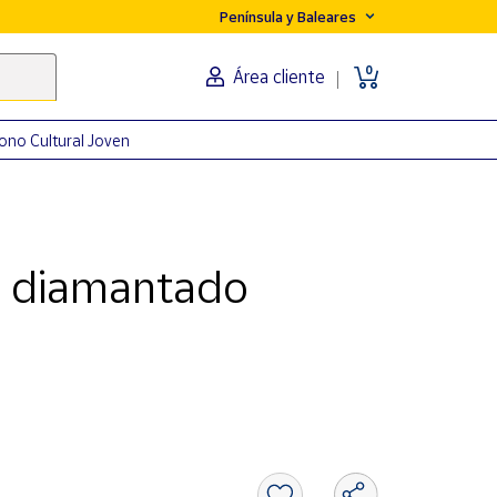
Península y Baleares
0
Área cliente
ono Cultural Joven
lo diamantado