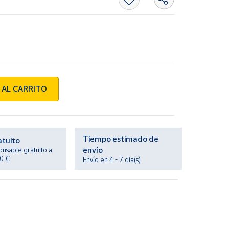
 AL CARRITO
Tiempo estimado de
atuito
envío
onsable gratuito a
20 €
Envío en 4 - 7 día(s)