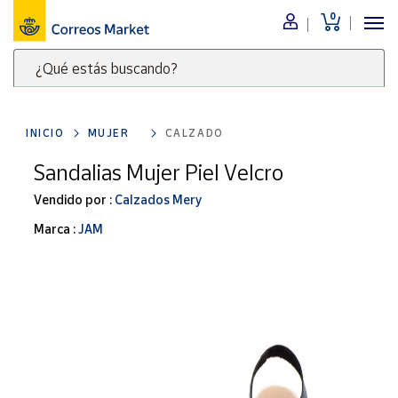
0
Menú
¿Qué estás buscando?
Nuestro
catálogo
Escribe
palabras
INICIO
MUJER
CALZADO
clave
Alimentación
para
Sandalias Mujer Piel Velcro
Bebidas
buscar
Ocio y cultura
Vendido por :
Calzados Mery
productos
en
Juguetes y
Marca :
JAM
juegos
Correos
Market
Libros y
.
revistas
Merchandising
y regalos
Tienda de
Correos