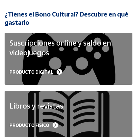
¿Tienes el Bono Cultural? Descubre en qué
Cuenta
gastarlo
Área
cliente
Suscripciones online y saldo en
videojuegos
Ubicación
PRODUCTO DIGITAL
Península
y
Baleares
Canarias,
Ceuta y
Libros y revistas
Melilla
PRODUCTO FÍSICO