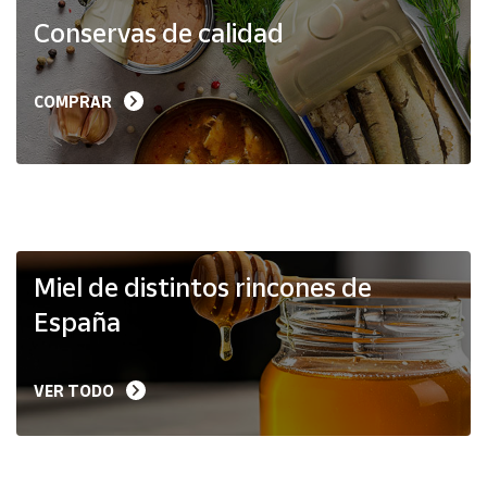
Productos
Conservas de calidad
Solidarios
Ayuda
COMPRAR
Centro
de ayuda
Contacto
Vendedores
Miel de distintos rincones de
España
Mapa de
vendedores
VER TODO
Hazte
vendedor
Área
vendedor