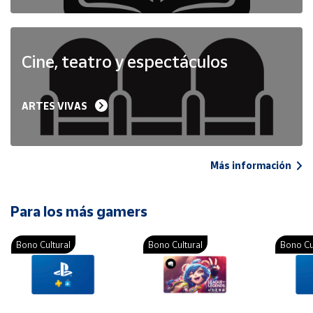
Cine, teatro y espectáculos
ARTES VIVAS
Más información
Para los más gamers
Bono Cultural
Bono Cultural
Bono Cu