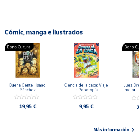
Cómic, manga e ilustrados
Bono Cultural
Bono Cu
Buena Gente - Isaac 
Ciencia de la caca: Viaje 
Juez Dr
Sánchez
a Popotopía
mejor - 
Ar
19,95 €
9,95 €
2
Más información