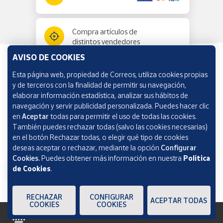
Compra artículos de
distintos vendedores
AVISO DE COOKIES
Esta página web, propiedad de Correos, utiliza cookies propias
Información y ayuda
y de terceros con la finalidad de permitir su navegación,
elaborar información estadística, analizar sus hábitos de
navegación y servir publicidad personalizada. Puedes hacer clic
Correos Market
en
Aceptar
todas para permitir el uso de todas las cookies.
También puedes rechazar todas (salvo las cookies necesarias)
en el botón Rechazar todas, o elegir qué tipo de cookies
deseas aceptar o rechazar, mediante la opción
Configurar
Cookies.
Puedes obtener más información en nuestra
Política
de Cookies
.
RECHAZAR
CONFIGURAR
ACEPTAR TODAS
COOKIES
COOKIES