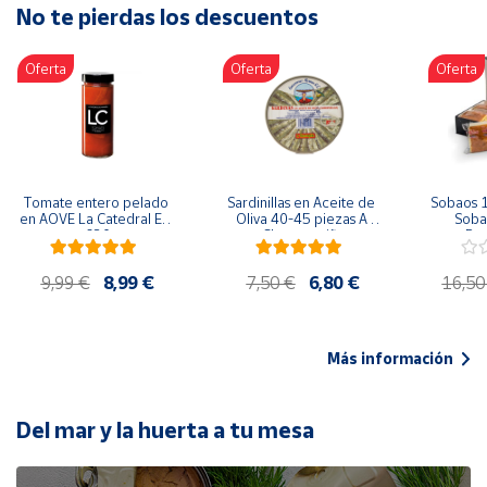
No te pierdas los descuentos
Artesanía
Oficina y
Oferta
Oferta
Oferta
Papelería
Para Canarias,
Ceuta y Melilla
Más
Tomate entero pelado 
Sardinillas en Aceite de 
Sobaos 1
populares
en AOVE La Catedral ER-
Oliva 40-45 piezas A 
Sobao
630
Churrusquiña
Paq
Bono
9,99 €
8,99 €
7,50 €
6,80 €
16,50
Cultural
Nuestros
vendedores
Más información
Las
novedades
de Correos
Del mar y la huerta a tu mesa
Market