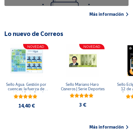
Más información
Lo nuevo de Correos
NOVEDAD
NOVEDAD
Sello Agua. Gestión por 
Sello Mariano Haro 
Sello Ecl
cuencas: la fuerza de 
Cisneros | Serie Deportes
12 de 
una idea.| Serie España 
Serie C
ES| Pliego Premium
3 €
14,40 €
Más información