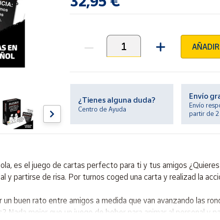
32,95 €
AÑADIR
Unidades
Envío gr
¿Tienes alguna duda?
Envío resp
Centro de Ayuda
partir de 
, es el juego de cartas perfecto para ti y tus amigos ¿Quieres
l y partirse de risa. Por turnos coged una carta y realizad la acc
r un buen rato entre amigos a medida que van avanzando las ron
s? Nada mejor que un juego de beber para animar al personal y par