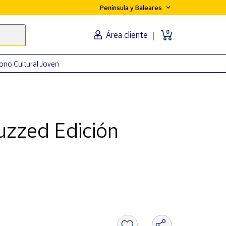
Península y Baleares
0
Área cliente
ono Cultural Joven
uzzed Edición