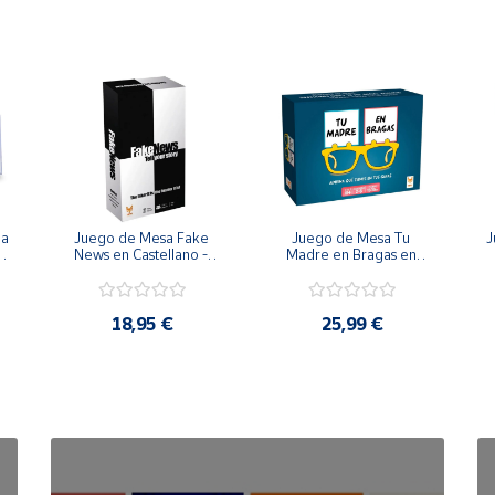
 menores de 3 años, debido a que existe peligro de asfixia por 
 Juguete al niño/a.
cance de los niños.
de un adulto.
a 
Juego de Mesa Fake 
Juego de Mesa Tu 
J
de la Comunidad Europea.
News en Castellano - 
Madre en Bragas en 
Topi Games
Castellano - Topi 
ntes de dar al niño/a
Games
u
18,95 €
25,99 €