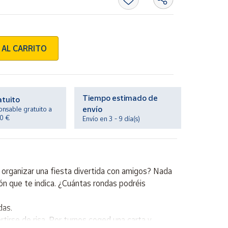
 AL CARRITO
Tiempo estimado de
atuito
envío
onsable gratuito a
20 €
Envío en 3 - 9 día(s)
 organizar una fiesta divertida con amigos? Nada
ión que te indica. ¿Cuántas rondas podréis
das.
tirse de risa. Por turnos coged una carta y