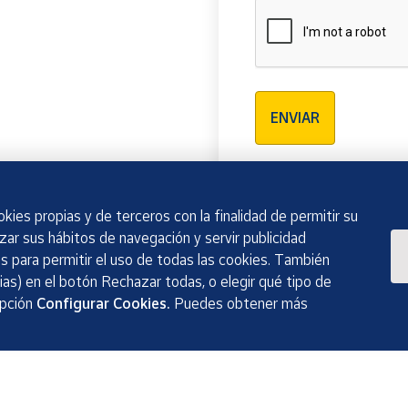
Verificación reCAPTCH
ENVIAR
kies propias y de terceros con la finalidad de permitir su
izar sus hábitos de navegación y servir publicidad
 para permitir el uso de todas las cookies. También
as) en el botón Rechazar todas, o elegir qué tipo de
opción
Configurar Cookies.
Puedes obtener más