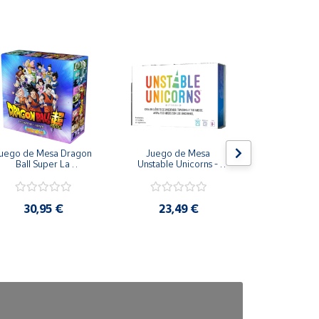
la presencia de piezas pequeñas que pueden ser
uego de Mesa Dragon 
Juego de Mesa 
Peluche ele
Ball Super La 
Unstable Unicorns - 
Real FX To
supervivencia del 
Asmodee
Puppetronic
niverso en Castellano - 
Topi Games
30,95 €
23,49 €
73