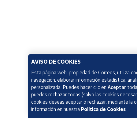
AVISO DE COOKIES
Esta página web, propiedad de Correos, utiliza coo
navegación, elaborar información estadística, anal
personalizada. Puedes hacer clic en
Aceptar
todas
puedes rechazar todas (salvo las cookies necesari
cookies deseas aceptar o rechazar, mediante la 
información en nuestra
Política de Cookies
.