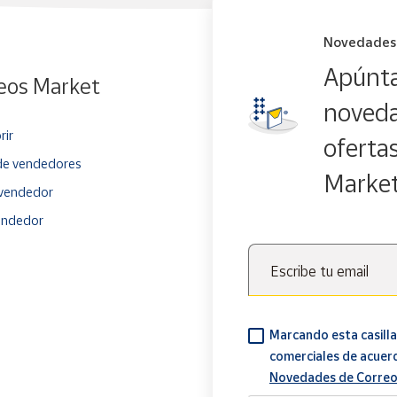
Novedades
Apúnta
eos Market
noveda
rir
oferta
e vendedores
Marke
vendedor
endedor
Escribe tu email
Marcando esta casilla
comerciales de acuer
Novedades de Correo