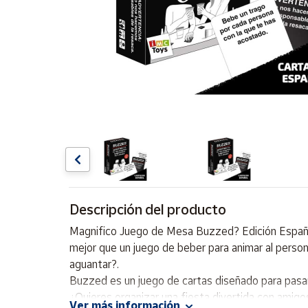
Artesanía
Oficina y
Papelería
Para Canarias,
Ceuta y Melilla
Más
populares
Bono
Cultural
Descripción del producto
Nuestros
vendedores
Magnifico Juego de Mesa Buzzed? Edición Española
Las
mejor que un juego de beber para animar al persona
novedades
aguantar?.
de Correos
Market
Buzzed es un juego de cartas diseñado para pasa
¿Quieres organizar una fiesta divertida con amigo
Ver más información