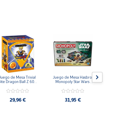
nte divertido
a mejor que un juego de chupitos para animar al
s aguantar? P.D.: Bebed con moderación.
Juego de Mesa Trivial 
Juego de Mesa Hasbro 
Juego de
ite Dragon Ball Z 600 
Monopoly Star Wars 
Paladone Par
Preguntas Español
Boba Fett Mandalorian
Potter Casas  
Ravenclaw, Hu
Gryffi
29,96 €
31,95 €
23,9