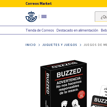
Correos Market
Menú
¿Qu
Nuestro
catálogo
Tienda de Correos
Destacado en alimentación
Beb
Alimentación
INICIO
JUGUETES Y JUEGOS
JUEGOS DE M
Bebidas
Ocio y cultura
Juguetes y
juegos
Libros y
revistas
Merchandising
y regalos
Tienda de
Correos