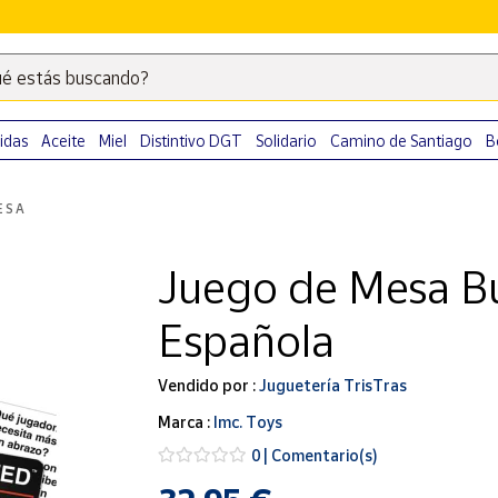
é estás buscando?
Escribe
palabras
clave
idas
Aceite
Miel
Distintivo DGT
Solidario
Camino de Santiago
B
para
buscar
ESA
productos
en
Juego de Mesa B
Correos
Market
Española
.
Vendido por :
Juguetería TrisTras
Marca :
Imc. Toys
0 | Comentario(s)