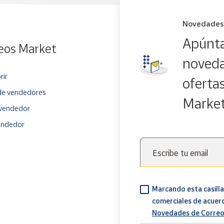
Novedades
Apúnta
eos Market
noveda
rir
oferta
e vendedores
Marke
vendedor
endedor
Escribe tu email
Marcando esta casilla
comerciales de acuer
Novedades de Correo