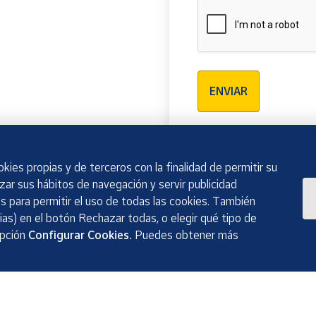
Verificación reCAPTCH
ENVIAR
kies propias y de terceros con la finalidad de permitir su
izar sus hábitos de navegación y servir publicidad
 para permitir el uso de todas las cookies. También
as) en el botón Rechazar todas, o elegir qué tipo de
opción
Configurar Cookies.
Puedes obtener más