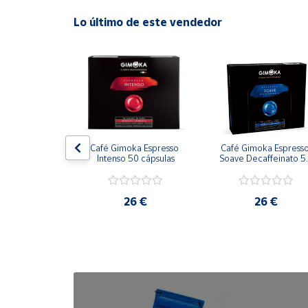
Lo último de este vendedor
Cuenta
Área
cliente
Ubicación
ano Arabica 
Café Gimoka Espresso 
Café Gimoka Espresso
on Colombia
Intenso 50 cápsulas
Soave Decaffeinato 50
Península
cápsulas
y
Baleares
2 €
26 €
26 €
Canarias,
Ceuta y
Melilla