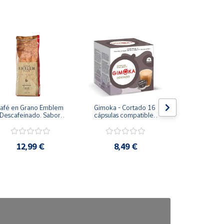
afé en Grano Emblem 
Gimoka - Cortado 16 
Gimoka Caff
Descafeinado. Sabor 
cápsulas compatibles 
cápsulas co
Intenso 500 g
con Dolce Gusto
Dolce 
12,99 €
8,49 €
8,4