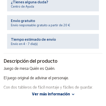
¿Tienes alguna duda?
Productos
Solidarios
Centro de Ayuda
Envío gratuito
Ayuda
Envío responsable gratuito a partir de 20 €
Centro
de ayuda
Tiempo estimado de envío
Envío en 4 - 7 día(s)
Contacto
Descripción del producto
Vendedores
Juego de mesa Quién es Quién.
Mapa de
El juego original de adivinar el personaje.
vendedores
Hazte
Con dos tableros de fácil montaje y fáciles de guardar.
vendedor
Ver más información
Haz preguntas, encuentra pistas y adivina el personaje
Área
secreto de tu adversario.
vendedor