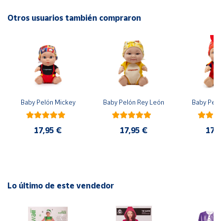
Para más de 6 años y 2 jugadores.
Otros usuarios también compraron
Cuenta
Área
cliente
Ubicación
Baby Pelón Mickey
Baby Pelón Rey León
Baby Peló
Península
y
17,95 €
17,95 €
17,
Baleares
Canarias,
Ceuta y
Melilla
Lo último de este vendedor