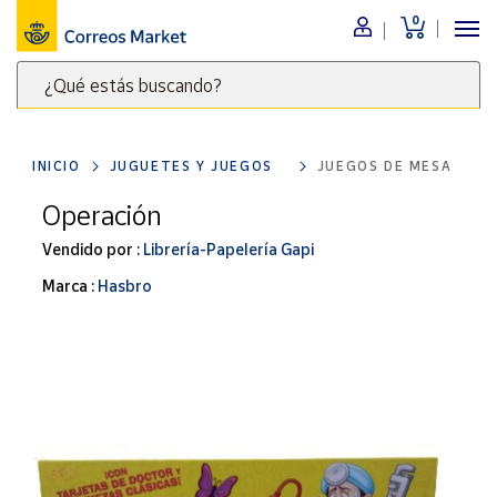
0
Menú
¿Qué estás buscando?
Nuestro
catálogo
Escribe
palabras
INICIO
JUGUETES Y JUEGOS
JUEGOS DE MESA
clave
Alimentación
para
Operación
Bebidas
buscar
Ocio y cultura
Vendido por :
Librería-Papelería Gapi
productos
en
Juguetes y
Marca :
Hasbro
juegos
Correos
Market
Libros y
.
revistas
Merchandising
y regalos
Tienda de
Correos