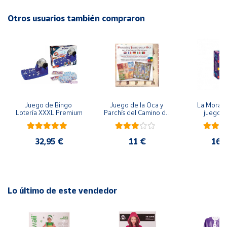
A partir de 1 jugador.
Otros usuarios también compraron
Cuenta
Recomendado a partir de 6 años.
Área
cliente
Ubicación
Juego de Bingo 
Juego de la Oca y 
La Morada
Lotería XXXL Premium
Parchís del Camino de 
juego 
Península
Santiago
y
Baleares
32,95 €
11 €
16,
Canarias,
Ceuta y
Melilla
Lo último de este vendedor