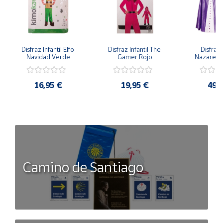
Disfraz Infantil Elfo 
Disfraz Infantil The 
Disfraz I
Navidad Verde
Gamer Rojo
Nazaren
16,95 €
19,95 €
49,
Camino de Santiago