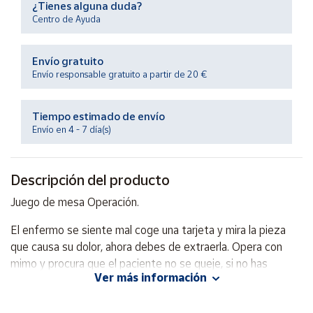
¿Tienes alguna duda?
Productos
Solidarios
Centro de Ayuda
Envío gratuito
Ayuda
Envío responsable gratuito a partir de 20 €
Centro
de ayuda
Tiempo estimado de envío
Envío en 4 - 7 día(s)
Contacto
Descripción del producto
Vendedores
Juego de mesa Operación.
Mapa de
El enfermo se siente mal coge una tarjeta y mira la pieza
vendedores
que causa su dolor, ahora debes de extraerla. Opera con
Hazte
mimo y procura que el paciente no se queje, si no has
vendedor
Ver más información
perdido.
Área
vendedor
Con tarjetas y piezas clásicas de doctores.