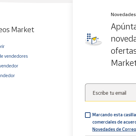
Novedades
Apúnta
eos Market
noveda
rir
oferta
e vendedores
Marke
vendedor
endedor
Escribe tu email
Marcando esta casilla
comerciales de acuer
Novedades de Correo