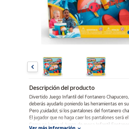
Artesanía
Oficina y
Papelería
Para Canarias,
Ceuta y Melilla
Más
populares
Bono
Cultural
Descripción del producto
Nuestros
vendedores
Divertido Juego Infantil del Fontanero Chapucero
Las
deberás ayudarlo poniendo las herramientas en su 
novedades
Pero ¡cuidado!, si los pantalones del fontanero ch
de Correos
Market
El jugador que no haga caer los pantalones será el
Como se juega al Juego de mesa Infantil Fontane
Ver más información