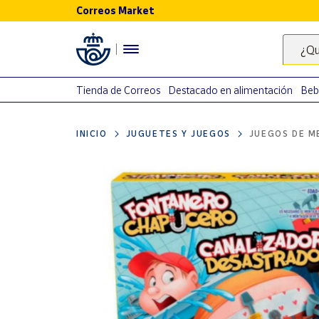
Correos Market
Menú
¿Qu
Nuestro
catálogo
Tienda de Correos
Destacado en alimentación
Beb
Alimentación
INICIO
JUGUETES Y JUEGOS
JUEGOS DE M
Bebidas
Ocio y cultura
Juguetes y
juegos
Libros y
revistas
Merchandising
y regalos
Tienda de
Correos