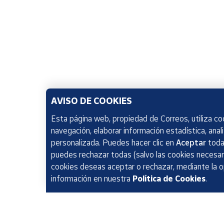
AVISO DE COOKIES
Esta página web, propiedad de Correos, utiliza coo
navegación, elaborar información estadística, anal
personalizada. Puedes hacer clic en
Aceptar
todas
puedes rechazar todas (salvo las cookies necesari
cookies deseas aceptar o rechazar, mediante la 
información en nuestra
Política de Cookies
.