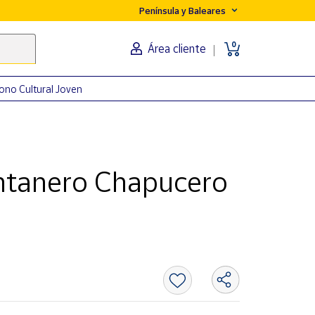
Península y Baleares
0
Área cliente
ono Cultural Joven
ontanero Chapucero