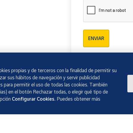
Verificación reCAPTCH
ENVIAR
kies propias y de terceros con la finalidad de permitir su
izar sus hábitos de navegación y servir publicidad
 para permitir el uso de todas las cookies. También
as) en el botón Rechazar todas, o elegir qué tipo de
opción
Configurar Cookies.
Puedes obtener más