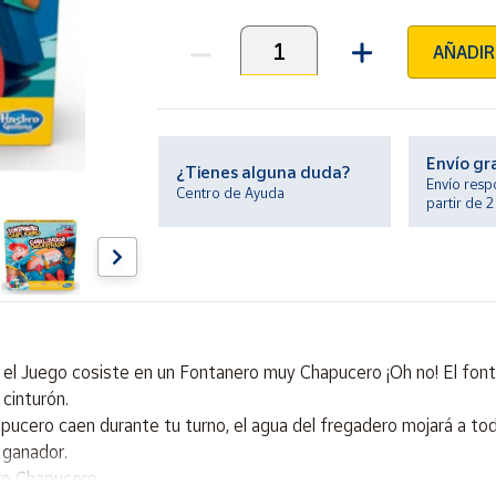
AÑADIR
Unidades
Envío gr
¿Tienes alguna duda?
Envío resp
Centro de Ayuda
partir de 
, el Juego cosiste en un Fontanero muy Chapucero ¡Oh no! El fo
cinturón.
apucero caen durante tu turno, el agua del fregadero mojará a to
 ganador.
ro Chapucero