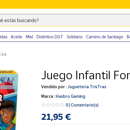
é estás buscando?
Escribe
palabras
clave
idas
Aceite
Miel
Distintivo DGT
Solidario
Camino de Santiago
B
para
buscar
ESA
productos
en
Juego Infantil F
Correos
Market
.
Vendido por :
Juguetería TrisTras
Marca :
Hasbro Gaming
0 | Comentario(s)
21,95 €