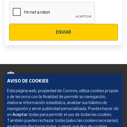
Verificación reCAPTCHA
ENVIAR
AVISO DE COOKIES
Política de cookies
Esta página web, propiedad de Correos, utiliza cookies propias
y de terceros con la finalidad de permitir su navegación,
Aviso legal
elaborar información estadística, analizar sus hábitos de
navegación y servir publicidad personalizada. Puedes hacer clic
Condiciones del servicio
en
Aceptar
todas para permitir el uso de todas las cookies.
También puedes rechazar todas (salvo las cookies necesarias)
Política de Privacidad Web
en el botón Rechazar todas, o elegir qué tipo de cookies