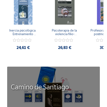
Inercia psicológica. 
Psicoterapia de la 
Profesorado,
Entrenamiento 
violencia filio-
postmode
Emocional para la 
parental. Entre el 
Cambian los
Igualdad de Género.
secreto y la 
cambi
vergüenza.
profes
24,61 €
26,83 €
30,
Camino de Santiago