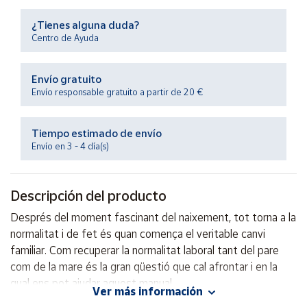
Productos
Solidarios
¿Tienes alguna duda?
Centro de Ayuda
Ayuda
Envío gratuito
Envío responsable gratuito a partir de 20 €
Centro
de ayuda
Tiempo estimado de envío
Contacto
Envío en 3 - 4 día(s)
Vendedores
Descripción del producto
Mapa de
Després del moment fascinant del naixement, tot torna a la
vendedores
normalitat i de fet és quan comença el veritable canvi
Hazte
familiar. Com recuperar la normalitat laboral tant del pare
vendedor
com de la mare és la gran qüestió que cal afrontar i en la
qual ens pot ajudar aquest manual.
Área
Ver más información
vendedor