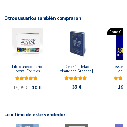
Autor: Dr. Santiago García-Tornel, Dr. Josep Gaspá
Editorial: Edebé
Cuenta
ISBN: 9788423683024
Otros usuarios también compraron
Idioma: Catalán
Área
Bono Cultu
cliente
Ubicación
Libro anecdotario 
El Corazón Helado. 
La asistent
Península
postal Correos
Almudena Grandes | 
McFa
y
Edición especial de 
Baleares
lujo | Libro con sello y 
matasellos
35 €
19,
Canarias,
19,95 €
10 €
Ceuta y
Melilla
Lo último de este vendedor