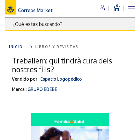
0
Menú
¿Qué estás buscando?
Nuestro
catálogo
Escribe
palabras
INICIO
LIBROS Y REVISTAS
clave
Alimentación
para
Treballem: qui tindrà cura dels
Bebidas
buscar
nostres fills?
Ocio y cultura
productos
en
Vendido por :
Espacio Logopédico
Juguetes y
juegos
Correos
Marca :
GRUPO EDEBE
Market
Libros y
.
revistas
Merchandising
y regalos
Tienda de
Correos