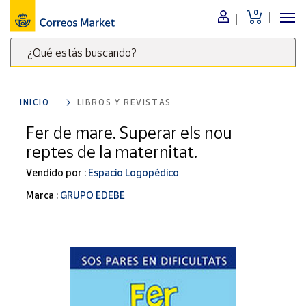
0
Menú
¿Qué estás buscando?
Nuestro
catálogo
Escribe
palabras
INICIO
LIBROS Y REVISTAS
clave
Alimentación
para
Fer de mare. Superar els nou
Bebidas
buscar
reptes de la maternitat.
Ocio y cultura
productos
en
Vendido por :
Espacio Logopédico
Juguetes y
juegos
Correos
Marca :
GRUPO EDEBE
Market
Libros y
.
revistas
Merchandising
y regalos
Tienda de
Correos