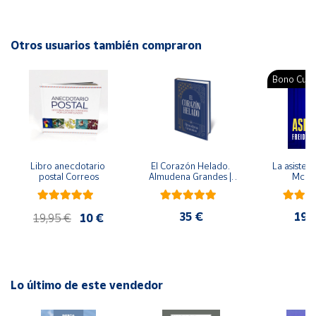
unes mares perfectes, tot i que són bones mares!
Cuenta
Autor: Valerie Davis Raskin
Otros usuarios también compraron
Editorial: Edebé
Área
ISBN: 9788423693894
Bono Cultu
cliente
Idioma: Catalán
Ubicación
Libro anecdotario 
El Corazón Helado. 
La asistent
Península
postal Correos
Almudena Grandes | 
McFa
y
Edición especial de 
Baleares
lujo | Libro con sello y 
matasellos
35 €
19,
Canarias,
19,95 €
10 €
Ceuta y
Melilla
Lo último de este vendedor