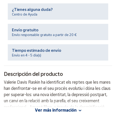
Productos
Solidarios
¿Tienes alguna duda?
Centro de Ayuda
Ayuda
Envío gratuito
Envío responsable gratuito a partir de 20 €
Centro
de ayuda
Tiempo estimado de envío
Contacto
Envío en 4 - 5 día(s)
Vendedores
Descripción del producto
Mapa de
Valerie Davis Raskin ha identificat els reptes que les mares
vendedores
han denfrontar-se en el seu procés evolutiu i dóna les claus
Hazte
per superar-los: una nova identitat, la depressió postpart,
vendedor
un canvi en la relació amb la parella, el seu creixement
professional... Aquest llibre, a través de la desmitificació,
Área
Ver más información
vendedor
deslliura les dones del sentiment de culpabilitat per no ser