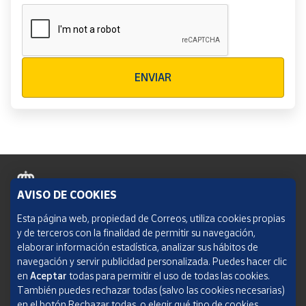
Verificación reCAPTCHA
ENVIAR
AVISO DE COOKIES
Política de cookies
Esta página web, propiedad de Correos, utiliza cookies propias
y de terceros con la finalidad de permitir su navegación,
Aviso legal
elaborar información estadística, analizar sus hábitos de
navegación y servir publicidad personalizada. Puedes hacer clic
Condiciones del servicio
en
Aceptar
todas para permitir el uso de todas las cookies.
También puedes rechazar todas (salvo las cookies necesarias)
Política de Privacidad Web
en el botón Rechazar todas, o elegir qué tipo de cookies