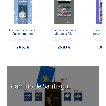
Inercia psicológica. 
Psicoterapia de la 
Profesorado,
Entrenamiento 
violencia filio-
postmode
Emocional para la 
parental. Entre el 
Cambian los
Igualdad de Género.
secreto y la 
cambi
vergüenza.
profes
24,61 €
26,83 €
30,
Camino de Santiago