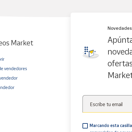
Novedades
Apúnta
eos Market
noveda
rir
oferta
e vendedores
Marke
vendedor
endedor
Escribe tu email
Marcando esta casilla