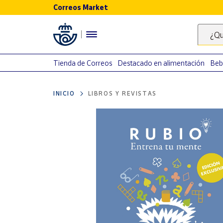
Correos Market
Menú
¿Qu
Nuestro
catálogo
Tienda de Correos
Destacado en alimentación
Beb
Alimentación
INICIO
LIBROS Y REVISTAS
Bebidas
Ocio y cultura
Juguetes y
juegos
Libros y
revistas
Merchandising
y regalos
Tienda de
Correos