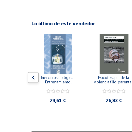
Cuenta
Lo último de este vendedor
Área
cliente
Ubicación
Península
y
n visual y 
Inercia psicológica. 
Psicoterapia de la 
Baleares
 Adaptación 
Entrenamiento 
violencia filio-parental.
. Nivel I ESO.
Emocional para la 
Entre el secreto y la 
Canarias,
Igualdad de Género.
vergüenza.
Ceuta y
,21 €
24,61 €
26,83 €
Melilla