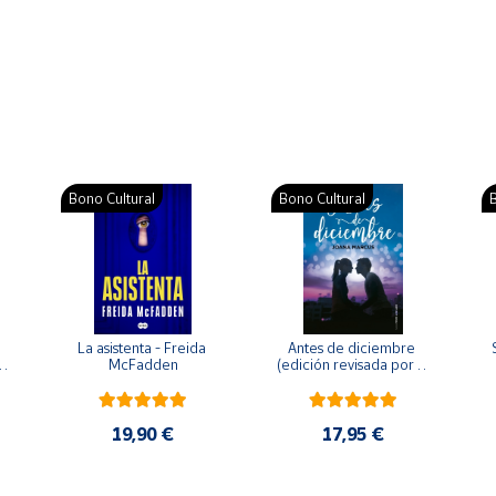
Bono Cultural
Bono Cultural
B
La asistenta - Freida 
Antes de diciembre 
McFadden
(edición revisada por la 
o 
autora) - Joana Marcús
19,90 €
17,95 €