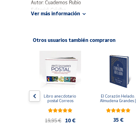
Autor: Cuadernos Rubio
Productos
Solidarios
Editorial: Grijalbo
Ver más información
ISBN: 9788425362651
Idioma: Español
Ayuda
Otros usuarios también compraron
Centro
de ayuda
ral
Contacto
Vendedores
Mapa de
 del fuego - 
Libro anecdotario 
El Corazón Helado. 
 Castillo
postal Correos
Almudena Grandes | 
vendedores
Edición especial de luj
| Libro con sello y 
Hazte
matasellos
vendedor
,90 €
35 €
19,95 €
10 €
Área
vendedor