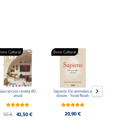
ono Cultural
Bono Cultural
Suscripción revista AD 
Sapiens. De animales a 
Colección d
anual
dioses - Yuval Noah 
para bebés. S
Harari
de cartón
20,90 €
28
55 €
41,50 €