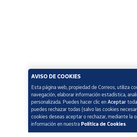
AVISO DE COOKIES
Esta página web, propiedad de Correos, utiliza coo
navegación, elaborar información estadística, anal
personalizada. Puedes hacer clic en
Aceptar
todas
puedes rechazar todas (salvo las cookies necesari
cookies deseas aceptar o rechazar, mediante la 
información en nuestra
Política de Cookies
.