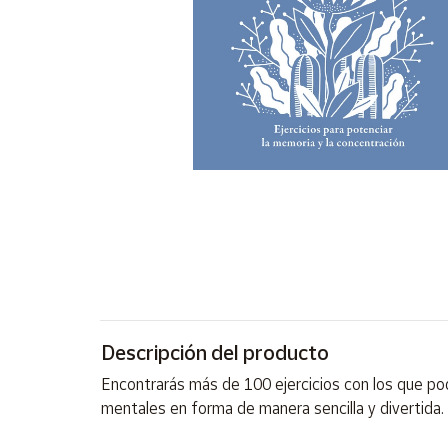
Artesanía
Oficina y
Papelería
Para Canarias,
Ceuta y Melilla
Más
populares
Bono
Cultural
Nuestros
vendedores
Descripción del producto
Las
novedades
Encontrarás más de 100 ejercicios con los que p
de Correos
Market
mentales en forma de manera sencilla y divertida.