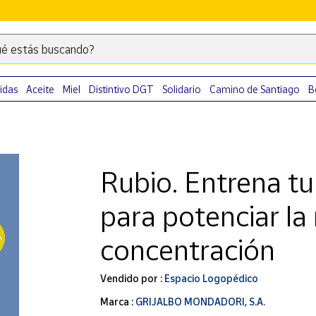
é estás buscando?
Escribe
palabras
clave
idas
Aceite
Miel
Distintivo DGT
Solidario
Camino de Santiago
B
para
buscar
productos
en
Rubio. Entrena tu
Correos
Market
para potenciar la
.
concentración
Vendido por :
Espacio Logopédico
Marca :
GRIJALBO MONDADORI, S.A.