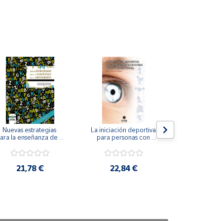
Nuevas estrategias 
La iniciación deportiva 
El método Cl
ara la enseñanza de la 
para personas con 
ortografía.
ceguera y deficiencia 
visual.
18,4
21,78 €
22,84 €