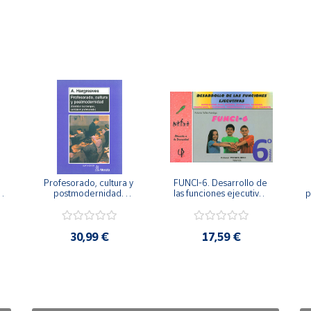
Profesorado, cultura y 
FUNCI-6. Desarrollo de 
 
postmodernidad. 
las funciones ejecutivas. 
p
Cambian los tiempos, 
6º de Primaria.
cambia el profesorado.
30,99 €
17,59 €