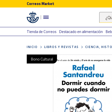
Correos Market
Menú
¿Qu
Nuestro
catálogo
Tienda de Correos
Destacado en alimentación
Beb
Alimentación
INICIO
LIBROS Y REVISTAS
CIENCIA, HIST
Bebidas
Ocio y cultura
Bono Cultural
Juguetes y
juegos
Libros y
revistas
Merchandising
y regalos
Tienda de
Correos