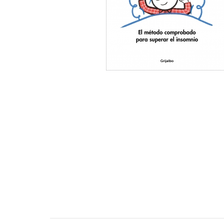
Artesanía
Oficina y
Papelería
Para Canarias,
Ceuta y Melilla
Más
populares
Bono
Cultural
Nuestros
vendedores
Las
novedades
de Correos
Market