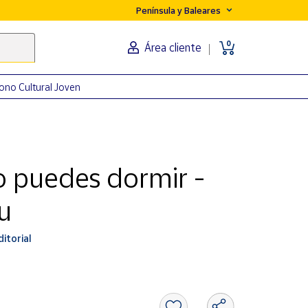
Península y Baleares
0
Área cliente
ono Cultural Joven
 puedes dormir -
u
itorial