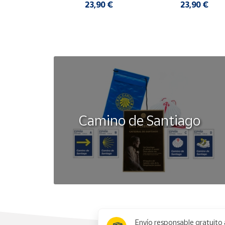
23,90 €
23,90 €
ISBN
Colección
Páginas
Target de edad
Tipo de encuadernación
Camino de Santiago
Idioma
Fecha de publicación
Autor/es
Editorial
x
Dimensiones
Envío responsable gratuito 