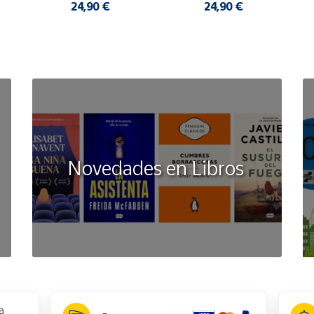
24,90 €
24,90 €
9788425375811
PSICOLOGIA
224
Adultos
NINGUNA
Novedades en Libros
Español
04.06.2026
Rafael Santandreu
GRIJALBO
230 mm x 152 mm
a