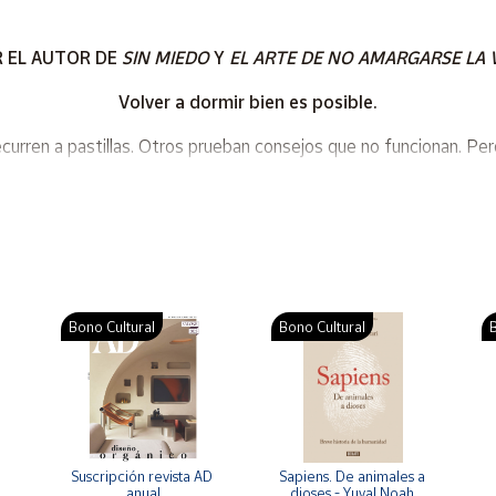
 EL AUTOR DE
SIN MIEDO
Y
EL ARTE DE NO AMARGARSE LA 
Volver a dormir bien es posible.
curren a pastillas. Otros prueban consejos que no funcionan. Pe
vela que la mayoría de los casos de insomnio son psicológicos y ti
miedo
, cómo
reprogramar tu cerebro
para dormir profundamen
En qué se diferencia este libro de otros libros sobre insomni
Bono Cultural
Bono Cultural
B
a como base, este libro describe diferentes trastornos de sueño y
alternativo que funciona, frente a la dependencia de las pastill
o práctico y aplicable de forma inmediata para todas las person
Suscripción revista AD 
Sapiens. De animales a 
que nace de la terapia cognitivo-conductual, recomendada como p
a 
anual
dioses - Yuval Noah 