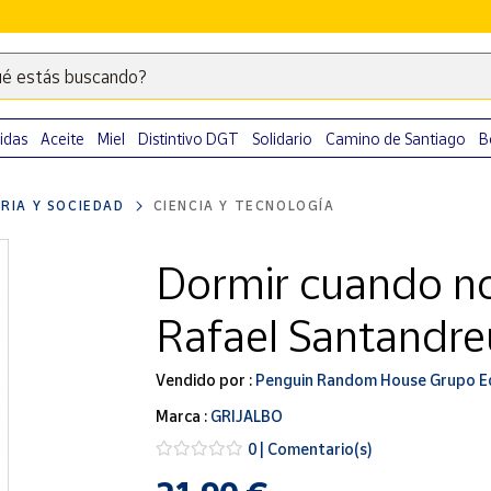
é estás buscando?
Escribe
palabras
clave
idas
Aceite
Miel
Distintivo DGT
Solidario
Camino de Santiago
B
para
buscar
ORIA Y SOCIEDAD
CIENCIA Y TECNOLOGÍA
productos
en
Dormir cuando no
Correos
Market
Rafael Santandre
.
Vendido por :
Penguin Random House Grupo Ed
Marca :
GRIJALBO
0 | Comentario(s)