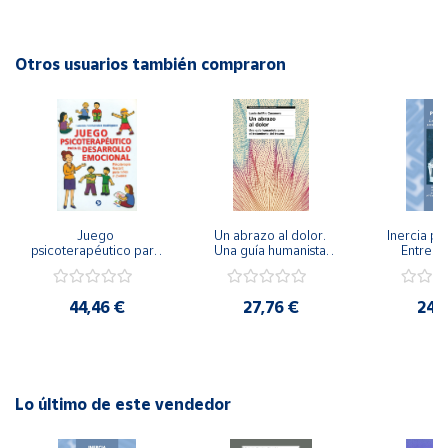
Editorial: Graó
ISBN: 9788478275205
Cuenta
Idioma: Español
Otros usuarios también compraron
Área
cliente
Ubicación
Juego 
Un abrazo al dolor. 
Inercia psi
Península
psicoterapéutico para 
Una guía humanista 
Entrena
y
el desarrollo 
para el tratamiento 
Emocional
Baleares
emocional. 
del trauma
Igualdad 
Psicoterapia Gestalt 
44,46 €
27,76 €
24,
Canarias,
para niños y jóvenes
Ceuta y
Melilla
Lo último de este vendedor