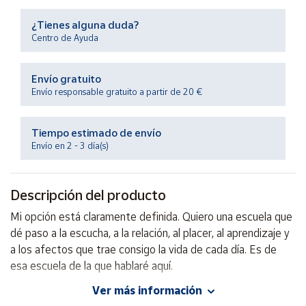
Productos
Solidarios
¿Tienes alguna duda?
Centro de Ayuda
Ayuda
Envío gratuito
Envío responsable gratuito a partir de 20 €
Centro
de ayuda
Tiempo estimado de envío
Contacto
Envío en 2 - 3 día(s)
Vendedores
Descripción del producto
Mapa de
Mi opción está claramente definida. Quiero una escuela que
vendedores
dé paso a la escucha, a la relación, al placer, al aprendizaje y
Hazte
a los afectos que trae consigo la vida de cada día. Es de
vendedor
esa escuela de la que hablaré aquí.
Área
Ver más información
vendedor
Autor: Mari Carmen Díez Navarro