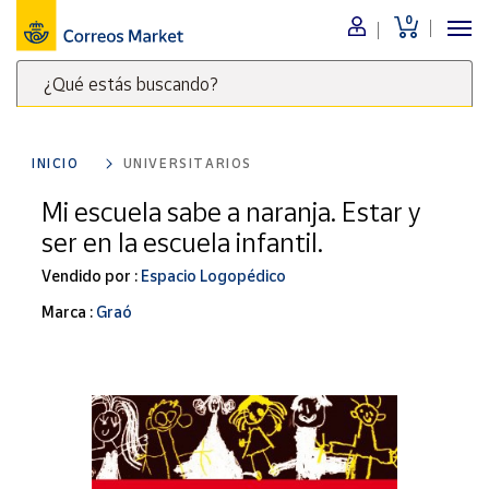
0
Menú
¿Qué estás buscando?
Nuestro
catálogo
Escribe
palabras
INICIO
UNIVERSITARIOS
clave
Alimentación
para
Mi escuela sabe a naranja. Estar y
Bebidas
buscar
ser en la escuela infantil.
Ocio y cultura
productos
en
Vendido por :
Espacio Logopédico
Juguetes y
juegos
Correos
Marca :
Graó
Market
Libros y
.
revistas
Merchandising
y regalos
Tienda de
Correos