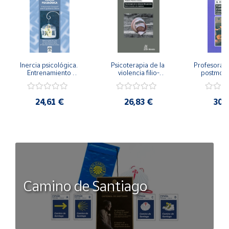
Inercia psicológica. 
Psicoterapia de la 
Profesorado,
Entrenamiento 
violencia filio-
postmode
Emocional para la 
parental. Entre el 
Cambian los
Igualdad de Género.
secreto y la 
cambi
vergüenza.
profes
24,61 €
26,83 €
30,
Camino de Santiago