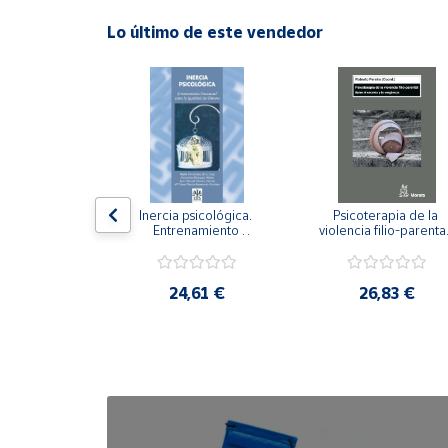
Lo último de este vendedor
Cuenta
Área
cliente
Ubicación
n visual y 
Inercia psicológica. 
Psicoterapia de la 
 Adaptación 
Entrenamiento 
violencia filio-parental.
Península
. Nivel I ESO.
Emocional para la 
Entre el secreto y la 
y
Igualdad de Género.
vergüenza.
Baleares
,21 €
24,61 €
26,83 €
Canarias,
Ceuta y
Melilla