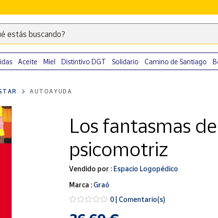
é estás buscando?
Escribe
palabras
clave
idas
Aceite
Miel
Distintivo DGT
Solidario
Camino de Santiago
B
para
buscar
ESTAR
AUTOAYUDA
productos
en
Los fantasmas de 
Correos
Market
psicomotriz
.
Vendido por :
Espacio Logopédico
Marca :
Graó
0 | Comentario(s)