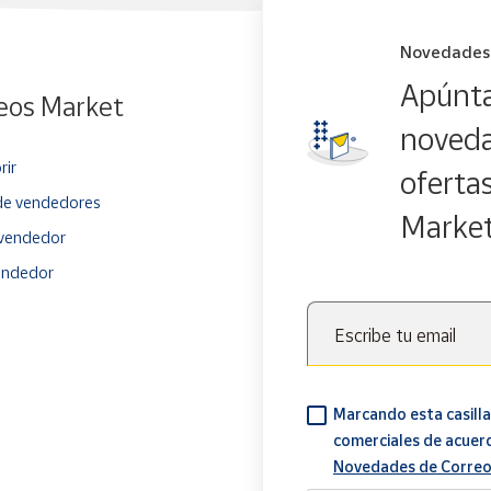
Novedades
Apúnta
eos Market
noveda
rir
oferta
e vendedores
Marke
vendedor
endedor
Escribe tu email
Marcando esta casilla
comerciales de acuer
Novedades de Correo