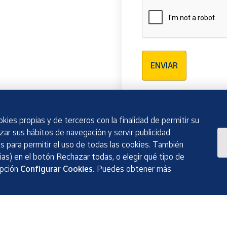
Verificación reCAPTCH
ENVIAR
kies propias y de terceros con la finalidad de permitir su
izar sus hábitos de navegación y servir publicidad
 para permitir el uso de todas las cookies. También
as) en el botón Rechazar todas, o elegir qué tipo de
opción
Configurar Cookies.
Puedes obtener más