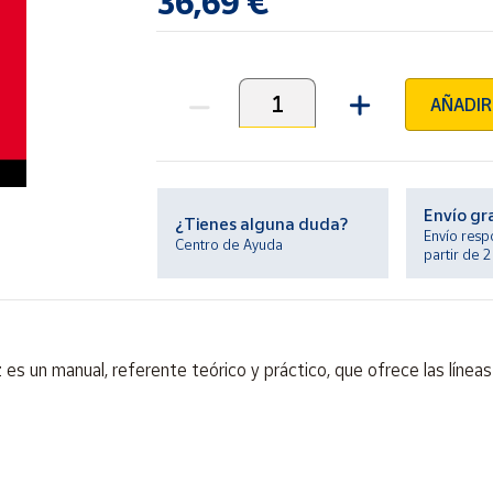
36,69 €
AÑADIR
Unidades
Envío gr
¿Tienes alguna duda?
Envío resp
Centro de Ayuda
partir de 
es un manual, referente teórico y práctico, que ofrece las línea