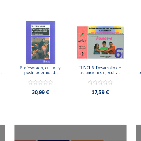
Profesorado, cultura y 
FUNCI-6. Desarrollo de 
 
postmodernidad. 
las funciones ejecutivas. 
p
Cambian los tiempos, 
6º de Primaria.
cambia el profesorado.
30,99 €
17,59 €