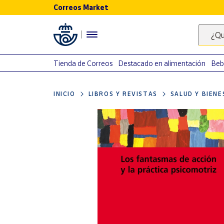
Correos Market
Menú
¿Qu
Nuestro
catálogo
Tienda de Correos
Destacado en alimentación
Beb
Alimentación
INICIO
LIBROS Y REVISTAS
SALUD Y BIEN
Bebidas
Ocio y cultura
Juguetes y
juegos
Libros y
revistas
Merchandising
y regalos
Tienda de
Correos