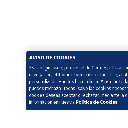
AVISO DE COOKIES
Esta página web, propiedad de Correos, utiliza coo
navegación, elaborar información estadística, anal
personalizada. Puedes hacer clic en
Aceptar
todas
puedes rechazar todas (salvo las cookies necesari
cookies deseas aceptar o rechazar, mediante la 
información en nuestra
Política de Cookies
.