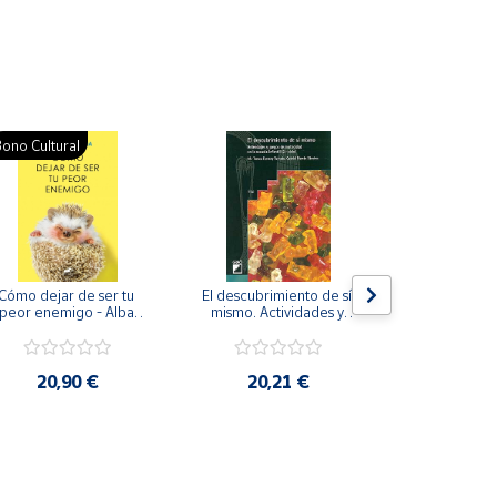
ono Cultural
Cómo dejar de ser tu 
El descubrimiento de sí 
Yoga para
peor enemigo - Alba 
mismo. Actividades y 
(Maes
Cardalda
juegos de motricidad 
en la escuela infantil (2 
ciclo)
20,90 €
20,21 €
26,7