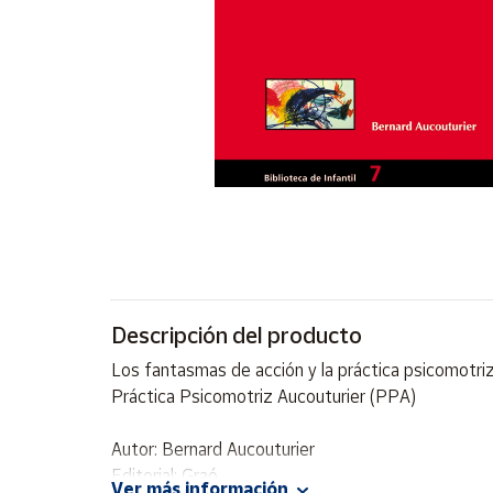
Artesanía
Oficina y
Papelería
Para Canarias,
Ceuta y Melilla
Más
populares
Bono
Cultural
Descripción del producto
Nuestros
vendedores
Los fantasmas de acción y la práctica psicomotriz 
Las
Práctica Psicomotriz Aucouturier (PPA)
novedades
de Correos
Market
Autor: Bernard Aucouturier
Editorial: Graó
Ver más información