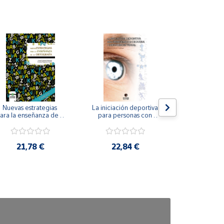
Nuevas estrategias 
La iniciación deportiva 
El método Cl
ara la enseñanza de la 
para personas con 
ortografía.
ceguera y deficiencia 
visual.
18,4
21,78 €
22,84 €