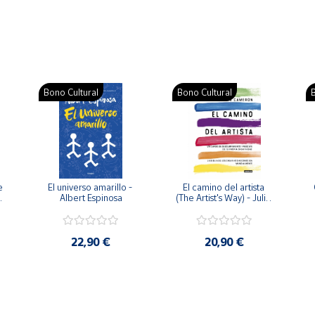
Bono Cultural
Bono Cultural
B
 
El universo amarillo - 
El camino del artista 
Albert Espinosa
(The Artist's Way) - Julia 
Cameron
22,90 €
20,90 €