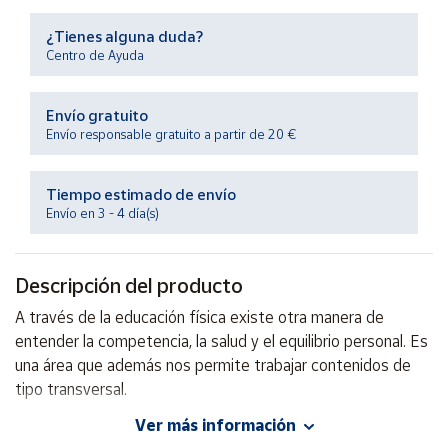
Productos
Solidarios
¿Tienes alguna duda?
Centro de Ayuda
Ayuda
Envío gratuito
Envío responsable gratuito a partir de 20 €
Centro
de ayuda
Tiempo estimado de envío
Contacto
Envío en 3 - 4 día(s)
Vendedores
Descripción del producto
Mapa de
A través de la educación física existe otra manera de
vendedores
entender la competencia, la salud y el equilibrio personal. Es
Hazte
una área que además nos permite trabajar contenidos de
vendedor
tipo transversal.
Área
Ver más información
vendedor
Autor: Elies Allès, Mònica Amat, Albert Batalla y otros