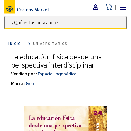
0
Menú
¿Qué estás buscando?
Nuestro
catálogo
Escribe
palabras
INICIO
UNIVERSITARIOS
clave
Alimentación
para
La educación física desde una
Bebidas
buscar
perspectiva interdisciplinar
Ocio y cultura
productos
en
Vendido por :
Espacio Logopédico
Juguetes y
juegos
Correos
Marca :
Graó
Market
Libros y
.
revistas
Merchandising
y regalos
Tienda de
Correos