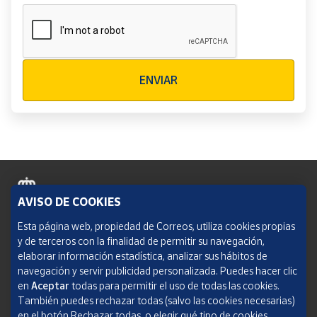
Verificación reCAPTCHA
ENVIAR
AVISO DE COOKIES
Política de cookies
Esta página web, propiedad de Correos, utiliza cookies propias
y de terceros con la finalidad de permitir su navegación,
Aviso legal
elaborar información estadística, analizar sus hábitos de
navegación y servir publicidad personalizada. Puedes hacer clic
Condiciones del servicio
en
Aceptar
todas para permitir el uso de todas las cookies.
También puedes rechazar todas (salvo las cookies necesarias)
Política de Privacidad Web
en el botón Rechazar todas, o elegir qué tipo de cookies