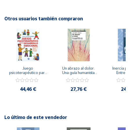
Editorial: Graó
ISBN: 9788478273126
Cuenta
Idioma: Español
Otros usuarios también compraron
Área
cliente
Ubicación
Juego 
Un abrazo al dolor. 
Inercia psi
Península
psicoterapéutico para 
Una guía humanista 
Entrena
y
el desarrollo 
para el tratamiento 
Emocional
Baleares
emocional. 
del trauma
Igualdad 
Psicoterapia Gestalt 
44,46 €
27,76 €
24,
Canarias,
para niños y jóvenes
Ceuta y
Melilla
Lo último de este vendedor