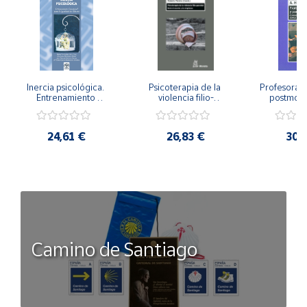
Inercia psicológica. 
Psicoterapia de la 
Profesorado,
Entrenamiento 
violencia filio-
postmode
Emocional para la 
parental. Entre el 
Cambian los
Igualdad de Género.
secreto y la 
cambi
vergüenza.
profes
24,61 €
26,83 €
30,
Camino de Santiago