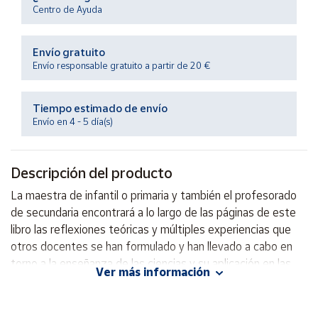
Productos
Centro de Ayuda
Solidarios
Envío gratuito
Ayuda
Envío responsable gratuito a partir de 20 €
Centro
Tiempo estimado de envío
de ayuda
Envío en 4 - 5 día(s)
Contacto
Descripción del producto
Vendedores
La maestra de infantil o primaria y también el profesorado
de secundaria encontrará a lo largo de las páginas de este
Mapa de
libro las reflexiones teóricas y múltiples experiencias que
vendedores
otros docentes se han formulado y han llevado a cabo en
Hazte
torno a la enseñanza de las ciencias y su aplicación en las
vendedor
Ver más información
aulas.
Área
vendedor
Autor: Rosa Abella y otros