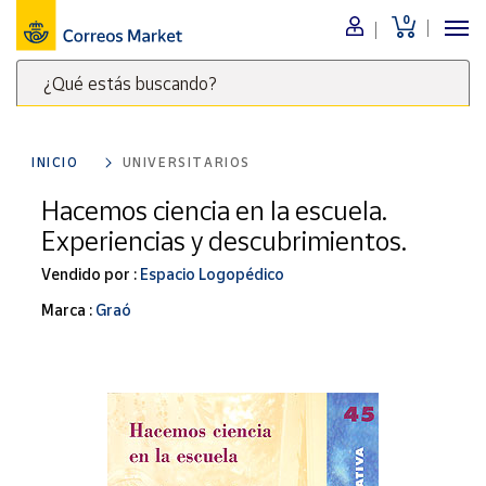
0
Menú
¿Qué estás buscando?
Nuestro
catálogo
Escribe
palabras
INICIO
UNIVERSITARIOS
clave
Alimentación
para
Hacemos ciencia en la escuela.
Bebidas
buscar
Experiencias y descubrimientos.
Ocio y cultura
productos
en
Vendido por :
Espacio Logopédico
Juguetes y
juegos
Correos
Marca :
Graó
Market
Libros y
.
revistas
Merchandising
y regalos
Tienda de
Correos