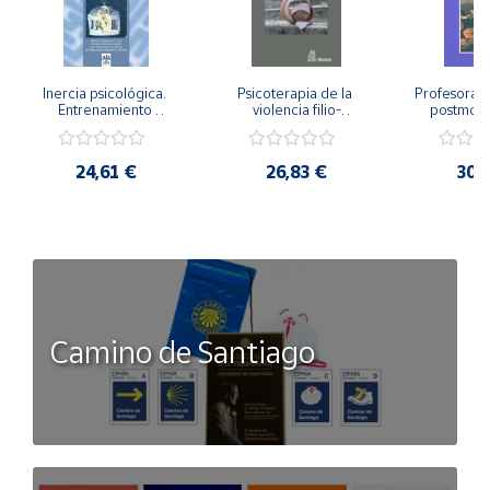
Inercia psicológica. 
Psicoterapia de la 
Profesorado,
Entrenamiento 
violencia filio-
postmode
Emocional para la 
parental. Entre el 
Cambian los
Igualdad de Género.
secreto y la 
cambi
vergüenza.
profes
24,61 €
26,83 €
30,
Camino de Santiago