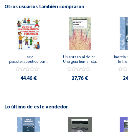
Editorial: Graó
Otros usuarios también compraron
ISBN: 9788478276790
Cuenta
Idioma: Español
Área
cliente
Ubicación
Juego 
Un abrazo al dolor. 
Inercia psi
psicoterapéutico para 
Una guía humanista 
Entrena
el desarrollo 
para el tratamiento 
Emocional
Península
emocional. 
del trauma
Igualdad 
Psicoterapia Gestalt 
y
44,46 €
27,76 €
24,
para niños y jóvenes
Baleares
Canarias,
Ceuta y
Melilla
Lo último de este vendedor