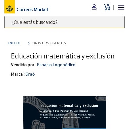
0
Menú
¿Qué estás buscando?
Nuestro
catálogo
Escribe
palabras
INICIO
UNIVERSITARIOS
clave
Alimentación
para
Educación matemática y exclusión
Bebidas
buscar
Ocio y cultura
Vendido por :
Espacio Logopédico
productos
en
Juguetes y
Marca :
Graó
juegos
Correos
Market
Libros y
.
revistas
Merchandising
y regalos
Tienda de
Correos