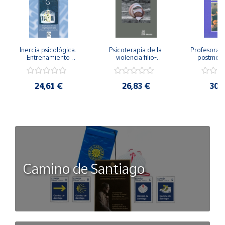
Inercia psicológica. 
Psicoterapia de la 
Profesorado,
Entrenamiento 
violencia filio-
postmode
Emocional para la 
parental. Entre el 
Cambian los
Igualdad de Género.
secreto y la 
cambi
vergüenza.
profes
24,61 €
26,83 €
30,
Camino de Santiago