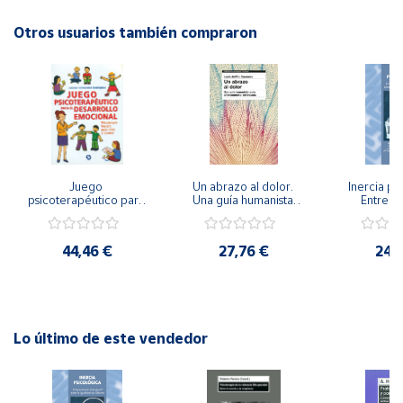
Editorial: Graó
ISBN: 9788478275137
Otros usuarios también compraron
Cuenta
Idioma: Español
Área
cliente
Ubicación
Juego 
Un abrazo al dolor. 
Inercia psi
psicoterapéutico para 
Una guía humanista 
Entrena
Península
el desarrollo 
para el tratamiento 
Emocional
emocional. 
del trauma
Igualdad 
y
Psicoterapia Gestalt 
Baleares
44,46 €
27,76 €
24,
para niños y jóvenes
Canarias,
Ceuta y
Melilla
Lo último de este vendedor