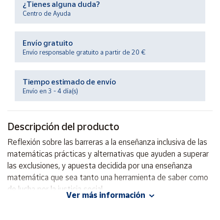
¿Tienes alguna duda?
Productos
Solidarios
Centro de Ayuda
Envío gratuito
Ayuda
Envío responsable gratuito a partir de 20 €
Centro
de ayuda
Tiempo estimado de envío
Envío en 3 - 4 día(s)
Contacto
Descripción del producto
Vendedores
Reflexión sobre las barreras a la enseñanza inclusiva de las
matemáticas prácticas y alternativas que ayuden a superar
Mapa de
vendedores
las exclusiones, y apuesta decidida por una enseñanza
matemática que sea tanto una herramienta de saber como
Hazte
vendedor
de lucha por la justicia social.
Ver más información
Área
Autor: Joaquín Giménez (Coordinador),
vendedor