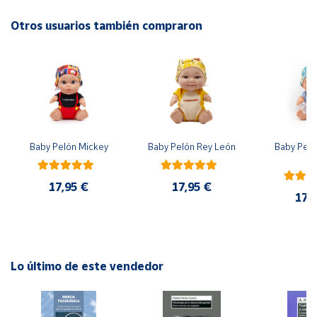
No recomendable para niños menores de 3 años. Contiene
piezas pequeñas. Peligro de asfixia
Otros usuarios también compraron
Cuenta
Área
cliente
Ubicación
Baby Pelón Mickey
Baby Pelón Rey León
Baby Peló
El
Península
y
17,95 €
17,95 €
Baleares
17,
Canarias,
Ceuta y
Melilla
Lo último de este vendedor