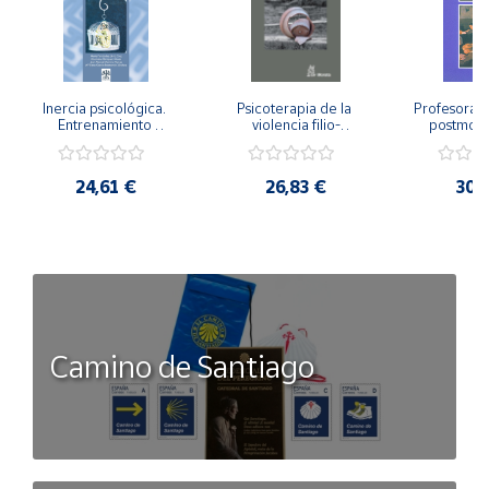
Inercia psicológica. 
Psicoterapia de la 
Profesorado,
Entrenamiento 
violencia filio-
postmode
Emocional para la 
parental. Entre el 
Cambian los
Igualdad de Género.
secreto y la 
cambi
vergüenza.
profes
24,61 €
26,83 €
30,
Camino de Santiago