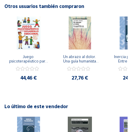
Editorial: Giunti EOS
Otros usuarios también compraron
ISBN: 9788497270687
Cuenta
Idioma: Español
Área
cliente
Ubicación
Juego 
Un abrazo al dolor. 
Inercia psi
psicoterapéutico para 
Una guía humanista 
Entrena
el desarrollo 
para el tratamiento 
Emocional
Península
emocional. 
del trauma
Igualdad 
Psicoterapia Gestalt 
y
44,46 €
27,76 €
24,
para niños y jóvenes
Baleares
Canarias,
Ceuta y
Melilla
Lo último de este vendedor