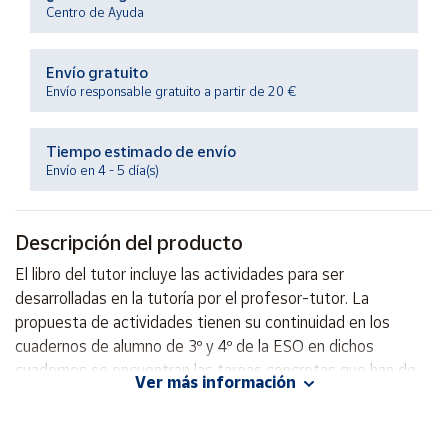
Productos
Centro de Ayuda
Solidarios
Envío gratuito
Ayuda
Envío responsable gratuito a partir de 20 €
Centro
Tiempo estimado de envío
de ayuda
Envío en 4 - 5 día(s)
Contacto
Descripción del producto
Vendedores
El libro del tutor incluye las actividades para ser
desarrolladas en la tutoría por el profesor-tutor. La
Mapa de
propuesta de actividades tienen su continuidad en los
vendedores
cuadernos de alumno de 3º y 4º de la ESO en dichos
Hazte
cuadernos se encuentran las tareas concretas que han de
Ver más información
vendedor
ser realizadas por el alumnado.
Área
vendedor
Autor: Lidia Santana Vega