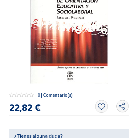
Artesanía
Oficina y
Papelería
Para Canarias,
Ceuta y Melilla
Más
populares
Bono
Cultural
Nuestros
0 | Comentario(s)
vendedores
22,82 €
Las
novedades
de Correos
Market
¿Tienes alguna duda?