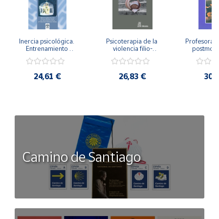
Inercia psicológica. 
Psicoterapia de la 
Profesorado,
Entrenamiento 
violencia filio-
postmode
Emocional para la 
parental. Entre el 
Cambian los
Igualdad de Género.
secreto y la 
cambi
vergüenza.
profes
24,61 €
26,83 €
30,
Camino de Santiago