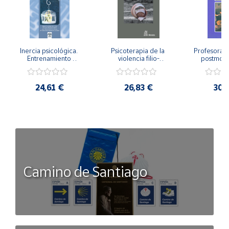
Inercia psicológica. 
Psicoterapia de la 
Profesorado,
Entrenamiento 
violencia filio-
postmode
Emocional para la 
parental. Entre el 
Cambian los
Igualdad de Género.
secreto y la 
cambi
vergüenza.
profes
24,61 €
26,83 €
30,
Camino de Santiago