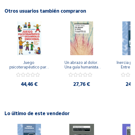
Autor: Mauricio Xandró
Editorial: Giunti EOS
Otros usuarios también compraron
Cuenta
ISBN: 9788497271516
Idioma: Español
Área
cliente
Ubicación
Juego 
Un abrazo al dolor. 
Inercia psi
psicoterapéutico para 
Una guía humanista 
Entrena
Península
el desarrollo 
para el tratamiento 
Emocional
emocional. 
del trauma
Igualdad 
y
Psicoterapia Gestalt 
Baleares
44,46 €
27,76 €
24,
para niños y jóvenes
Canarias,
Ceuta y
Melilla
Lo último de este vendedor