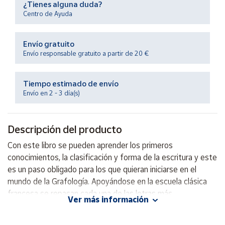
¿Tienes alguna duda?
Productos
Solidarios
Centro de Ayuda
Envío gratuito
Ayuda
Envío responsable gratuito a partir de 20 €
Centro
de ayuda
Tiempo estimado de envío
Envío en 2 - 3 día(s)
Contacto
Descripción del producto
Vendedores
Con este libro se pueden aprender los primeros
conocimientos, la clasificación y forma de la escritura y este
Mapa de
vendedores
es un paso obligado para los que quieran iniciarse en el
mundo de la Grafología. Apoyándose en la escuela clásica
Hazte
vendedor
francesa se repasan cada una de las letras más
Ver más información
importantes.
Área
vendedor