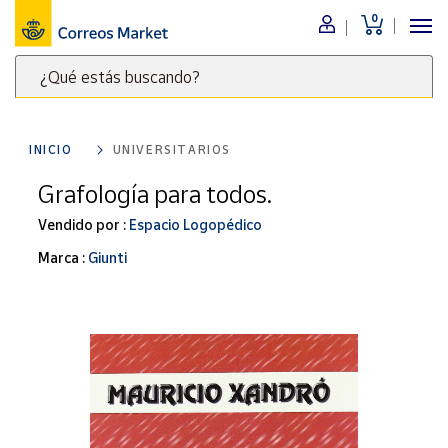
0
Menú
¿Qué estás buscando?
Nuestro
catálogo
Escribe
palabras
INICIO
UNIVERSITARIOS
clave
Alimentación
para
Grafología para todos.
Bebidas
buscar
Ocio y cultura
Vendido por :
Espacio Logopédico
productos
en
Juguetes y
Marca :
Giunti
juegos
Correos
Market
Libros y
.
revistas
Merchandising
y regalos
Tienda de
Correos