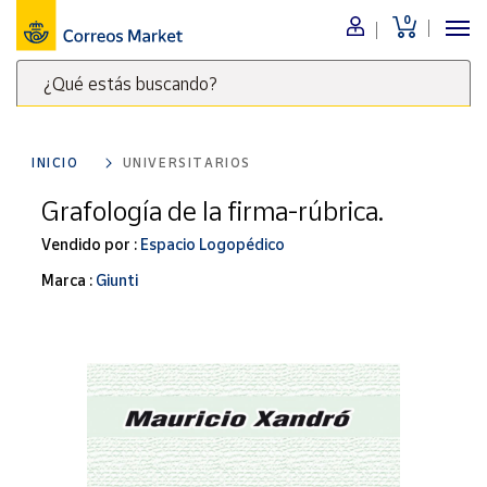
0
Menú
¿Qué estás buscando?
Nuestro
catálogo
Escribe
palabras
INICIO
UNIVERSITARIOS
clave
Alimentación
para
Grafología de la firma-rúbrica.
Bebidas
buscar
Ocio y cultura
Vendido por :
Espacio Logopédico
productos
en
Juguetes y
Marca :
Giunti
juegos
Correos
Market
Libros y
.
revistas
Merchandising
y regalos
Tienda de
Correos