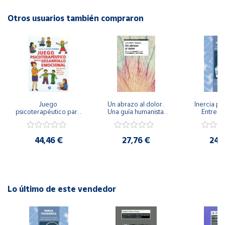
Autor: Mauricio Xandró
Editorial: Giunti EOS
Otros usuarios también compraron
Cuenta
ISBN: 9788497270458
Idioma: Español
Área
cliente
Ubicación
Juego 
Un abrazo al dolor. 
Inercia psi
psicoterapéutico para 
Una guía humanista 
Entrena
Península
el desarrollo 
para el tratamiento 
Emocional
emocional. 
del trauma
Igualdad 
y
Psicoterapia Gestalt 
Baleares
44,46 €
27,76 €
24,
para niños y jóvenes
Canarias,
Ceuta y
Melilla
Lo último de este vendedor