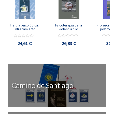
Inercia psicológica. 
Psicoterapia de la 
Profesorado,
Entrenamiento 
violencia filio-
postmode
Emocional para la 
parental. Entre el 
Cambian los
Igualdad de Género.
secreto y la 
cambi
vergüenza.
profes
24,61 €
26,83 €
30,
Camino de Santiago