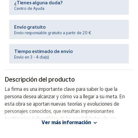
¿Tienes alguna duda?
Productos
Solidarios
Centro de Ayuda
Envío gratuito
Ayuda
Envío responsable gratuito a partir de 20 €
Centro
de ayuda
Tiempo estimado de envío
Envío en 3 - 4 día(s)
Contacto
Descripción del producto
Vendedores
La firma es una importante clave para saber lo que la
persona desea alcanzar y cómo va a llegar a su meta. En
Mapa de
vendedores
esta obra se aportan nuevas teorías y evoluciones de
personajes conocidos, que resultan impresionantes
Hazte
vendedor
testimonios indiscutibles de las posibilidades de una
Ver más información
grafología científica.
Área
vendedor