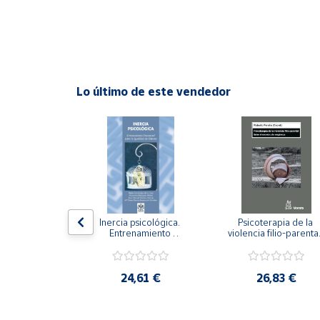
Cuenta
Área
cliente
Lo último de este vendedor
Ubicación
Península
y
Baleares
Canarias,
n visual y 
Inercia psicológica. 
Psicoterapia de la 
Ceuta y
 Adaptación 
Entrenamiento 
violencia filio-parental.
. Nivel I ESO.
Melilla
Emocional para la 
Entre el secreto y la 
Igualdad de Género.
vergüenza.
,21 €
24,61 €
26,83 €