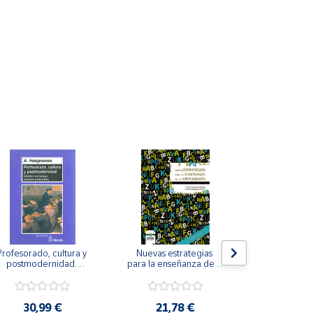
Profesorado, cultura y 
Nuevas estrategias 
La iniciación
postmodernidad. 
para la enseñanza de la 
para perso
Cambian los tiempos, 
ortografía.
ceguera y de
ambia el profesorado.
visu
30,99 €
21,78 €
22,8