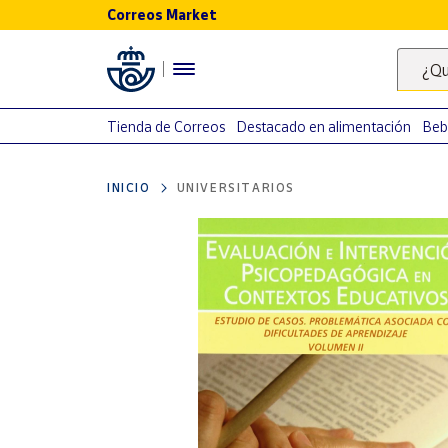
Correos Market
Menú
¿Qu
Nuestro
catálogo
Tienda de Correos
Destacado en alimentación
Beb
Alimentación
INICIO
UNIVERSITARIOS
Bebidas
Ocio y cultura
Juguetes y
juegos
Libros y
revistas
Merchandising
y regalos
Tienda de
Correos