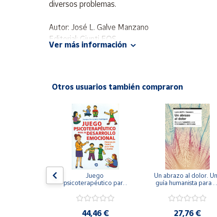
diversos problemas.
Productos
Solidarios
Autor: José L. Galve Manzano
Editorial: Giunti EOS
Ayuda
Ver más información
ISBN: 9788497272940
Idioma: Español
Centro
de ayuda
Otros usuarios también compraron
Contacto
Vendedores
Mapa de
vendedores
gramar las 
Juego 
Un abrazo al dolor. Un
Hazte
encias. 
psicoterapéutico para 
guía humanista para el
vendedor
men II.
el desarrollo 
tratamiento del traum
emocional. 
Área
Psicoterapia Gestalt 
vendedor
para niños y jóvenes
,75 €
44,46 €
27,76 €