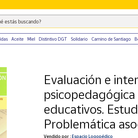
é estás buscando?
Escribe
palabras
clave
idas
Aceite
Miel
Distintivo DGT
Solidario
Camino de Santiago
B
para
buscar
productos
en
Evaluación e inte
Correos
Market
psicopedagógica 
.
educativos. Estud
Problemática aso
Vendido por :
Espacio Logopédico