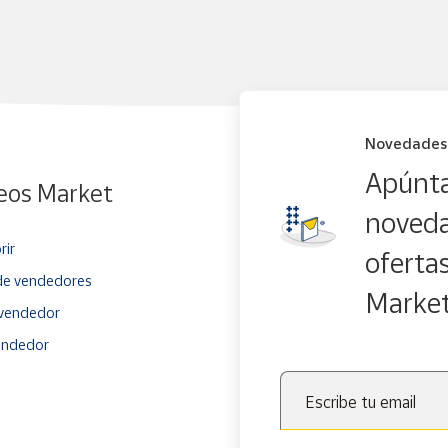
Novedades
Apúnta
eos Market
noveda
rir
oferta
e vendedores
Marke
vendedor
endedor
Escribe tu email