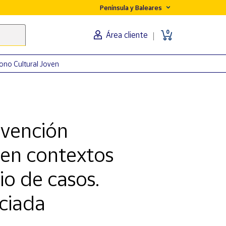
Península y Baleares
0
Área cliente
ono Cultural Joven
rvención
en contextos
io de casos.
ciada