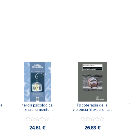
a 
Inercia psicológica. 
Psicoterapia de la 
 
Entrenamiento 
violencia filio-parental. 
a
Emocional para la 
Entre el secreto y la 
Igualdad de Género.
vergüenza.
c
24,61 €
26,83 €