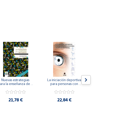
Nuevas estrategias 
La iniciación deportiva 
El método Cl
ara la enseñanza de la 
para personas con 
ortografía.
ceguera y deficiencia 
visual.
18,4
21,78 €
22,84 €