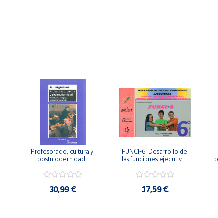
Profesorado, cultura y 
FUNCI-6. Desarrollo de 
 
postmodernidad. 
las funciones ejecutivas. 
p
Cambian los tiempos, 
6º de Primaria.
cambia el profesorado.
30,99 €
17,59 €