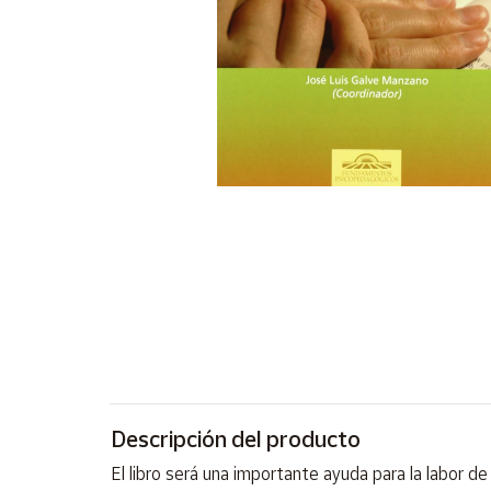
Artesanía
Oficina y
Papelería
Para Canarias,
Ceuta y Melilla
Más
populares
Bono
Cultural
Nuestros
vendedores
Las
novedades
de Correos
Descripción del producto
Market
El libro será una importante ayuda para la labor d