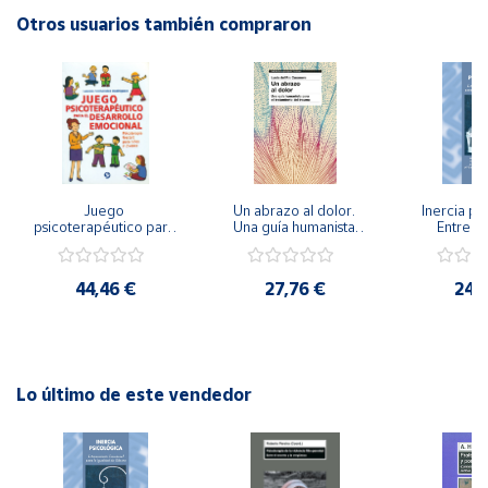
Editorial: Giunti EOS
Otros usuarios también compraron
ISBN: 9788497272360
Cuenta
Idioma: Español
Área
cliente
Ubicación
Juego 
Un abrazo al dolor. 
Inercia psi
psicoterapéutico para 
Una guía humanista 
Entrena
el desarrollo 
para el tratamiento 
Emocional
Península
emocional. 
del trauma
Igualdad 
Psicoterapia Gestalt 
y
44,46 €
27,76 €
24,
para niños y jóvenes
Baleares
Canarias,
Ceuta y
Melilla
Lo último de este vendedor