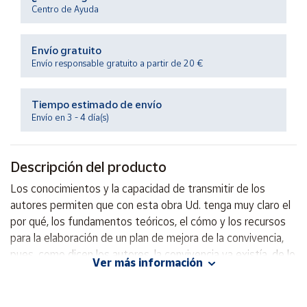
Productos
Centro de Ayuda
Solidarios
Envío gratuito
Ayuda
Envío responsable gratuito a partir de 20 €
Centro
Tiempo estimado de envío
de ayuda
Envío en 3 - 4 día(s)
Contacto
Descripción del producto
Vendedores
Los conocimientos y la capacidad de transmitir de los
autores permiten que con esta obra Ud. tenga muy claro el
Mapa de
por qué, los fundamentos teóricos, el cómo y los recursos
vendedores
para la elaboración de un plan de mejora de la convivencia,
Hazte
pues, como dicen los autores, la convivencia ya existía, de lo
vendedor
Ver más información
que se trata es de mejorarla.
Área
vendedor
Autor: Angel Calvo y Francisco Ballester.