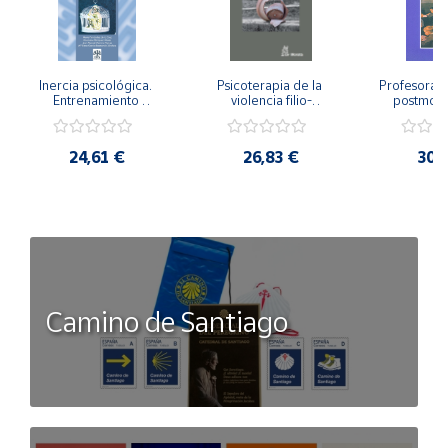
Inercia psicológica. 
Psicoterapia de la 
Profesorado,
Entrenamiento 
violencia filio-
postmode
Emocional para la 
parental. Entre el 
Cambian los
Igualdad de Género.
secreto y la 
cambi
vergüenza.
profes
24,61 €
26,83 €
30,
Camino de Santiago