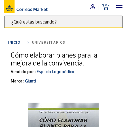
0
Menú
¿Qué estás buscando?
Nuestro
catálogo
Escribe
palabras
INICIO
UNIVERSITARIOS
clave
Alimentación
para
Cómo elaborar planes para la
Bebidas
buscar
mejora de la convivencia.
Ocio y cultura
productos
en
Vendido por :
Espacio Logopédico
Juguetes y
juegos
Correos
Marca :
Giunti
Market
Libros y
.
revistas
Merchandising
y regalos
Tienda de
Correos