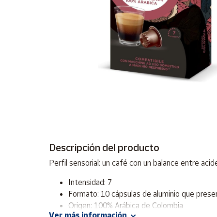
Artesanía
Oficina y
Papelería
Para Canarias,
Ceuta y Melilla
Más
populares
Bono
Cultural
Descripción del producto
Nuestros
vendedores
Perfil sensorial: un café con un balance entre aci
Las
novedades
Intensidad: 7
de Correos
Formato: 10 cápsulas de aluminio que preser
Market
Origen: 100% Arábica de Colombia
Ver más información