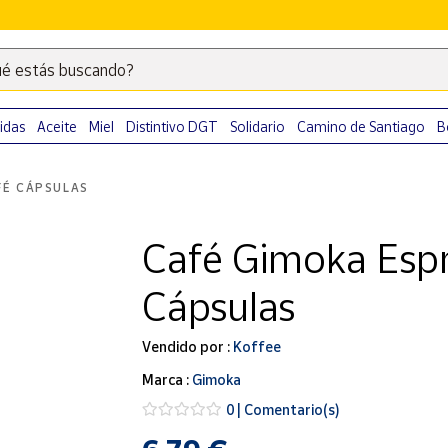
é estás buscando?
Escribe
palabras
clave
idas
Aceite
Miel
Distintivo DGT
Solidario
Camino de Santiago
B
para
buscar
FÉ CÁPSULAS
productos
en
Café Gimoka Esp
Correos
Market
Cápsulas
.
Vendido por :
Koffee
Marca :
Gimoka
0 | Comentario(s)