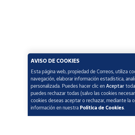
AVISO DE COOKIES
Esta página web, propiedad de Correos, utiliza coo
navegación, elaborar información estadística, anal
personalizada. Puedes hacer clic en
Aceptar
todas
puedes rechazar todas (salvo las cookies necesari
cookies deseas aceptar o rechazar, mediante la 
información en nuestra
Política de Cookies
.