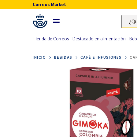
Correos Market
Menú
¿Qu
Nuestro
catálogo
Tienda de Correos
Destacado en alimentación
Beb
Alimentación
INICIO
BEBIDAS
CAFÉ E INFUSIONES
CA
Bebidas
Ocio y cultura
Juguetes y
juegos
Libros y
revistas
Merchandising
y regalos
Tienda de
Correos