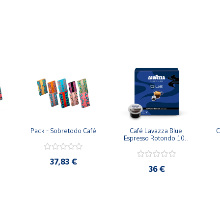
el café desde los 80's, se compromete activamente a desarrolla
Pack - Sobretodo Café
Café Lavazza Blue 
C
Espresso Rotondo 100 
cápsulas
37,83 €
36 €