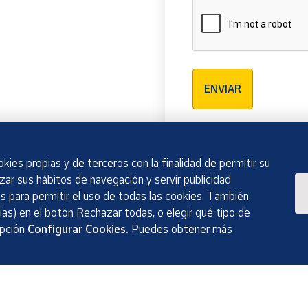
Verificación reCAPTCH
ENVIAR
kies propias y de terceros con la finalidad de permitir su
izar sus hábitos de navegación y servir publicidad
 para permitir el uso de todas las cookies. También
as) en el botón Rechazar todas, o elegir qué tipo de
opción
Configurar Cookies.
Puedes obtener más