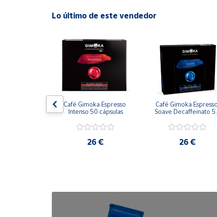
Lo último de este vendedor
Cuenta
Área
cliente
Ubicación
ano Arabica 
Café Gimoka Espresso 
Café Gimoka Espresso
on Colombia
Intenso 50 cápsulas
Soave Decaffeinato 50
Península
cápsulas
y
Baleares
2 €
26 €
26 €
Canarias,
Ceuta y
Melilla