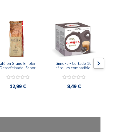
afé en Grano Emblem 
Gimoka - Cortado 16 
Gimoka Caff
Descafeinado. Sabor 
cápsulas compatibles 
cápsulas co
Intenso 500 g
con Dolce Gusto
Dolce 
12,99 €
8,49 €
8,4