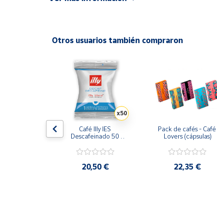
Hecho en Italia: Grupo Gimoka - Pasión por 
Productos
ecológicos
Solidarios
Compatible para Nespresso
Otros usuarios también compraron
Ayuda
Centro
de ayuda
Contacto
x50
Vendedores
sso Arabica 
Café Illy IES 
Pack de cafés - Café 
 Guatemala 
Descafeinado 50 
Lovers (cápsulas)
e Notas 18 
cápsulas
psulas
Mapa de
vendedores
3 €
20,50 €
22,35 €
Hazte
vendedor
Área
vendedor