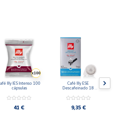
r envases fácilmente reciclables, compostables y
x100
afé Illy IES Intenso 100 
Café Illy ESE 
The Capsoul
cápsulas
Descafeinado 18 
Tas
monodosis
41 €
9,35 €
47,4