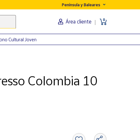
Península y Baleares
0
Área cliente
ono Cultural Joven
resso Colombia 10