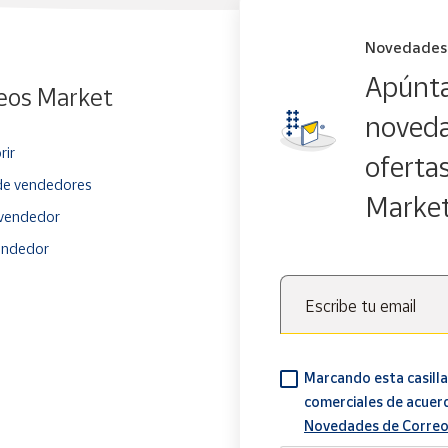
Novedades
Apúnta
eos Market
noveda
rir
oferta
e vendedores
Marke
vendedor
endedor
Escribe tu email
Marcando esta casilla
comerciales de acuer
Novedades de Correo