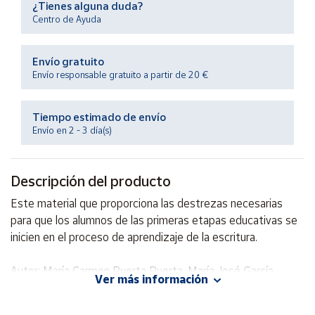
¿Tienes alguna duda?
Productos
Solidarios
Centro de Ayuda
Envío gratuito
Ayuda
Envío responsable gratuito a partir de 20 €
Centro
de ayuda
Tiempo estimado de envío
Envío en 2 - 3 día(s)
Contacto
Descripción del producto
Vendedores
Este material que proporciona las destrezas necesarias
para que los alumnos de las primeras etapas educativas se
Mapa de
vendedores
inicien en el proceso de aprendizaje de la escritura.
Hazte
vendedor
Autor: María Carmen Puerta Puerta, María José García
Ver más información
Criado
Área
Editorial: GEU
vendedor