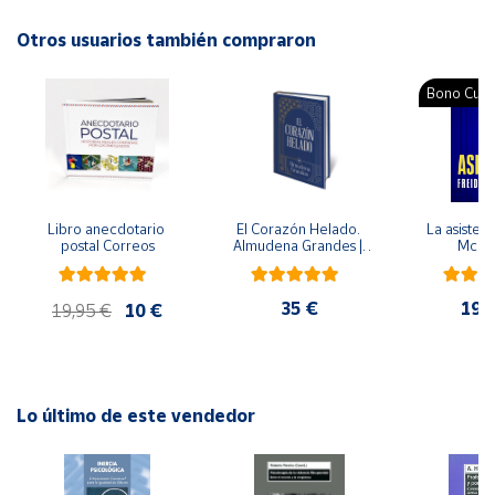
ISBN: 9788416156696
Idioma: Español
Otros usuarios también compraron
Cuenta
Bono Cultu
Área
cliente
Ubicación
Libro anecdotario 
El Corazón Helado. 
La asistent
postal Correos
Almudena Grandes | 
McFa
Península
Edición especial de 
lujo | Libro con sello y 
y
matasellos
Baleares
35 €
19,
19,95 €
10 €
Canarias,
Ceuta y
Melilla
Lo último de este vendedor