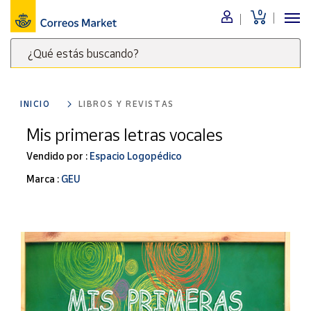
0
Menú
¿Qué estás buscando?
Nuestro
catálogo
Escribe
palabras
INICIO
LIBROS Y REVISTAS
clave
Alimentación
para
Mis primeras letras vocales
Bebidas
buscar
Ocio y cultura
Vendido por :
Espacio Logopédico
productos
en
Juguetes y
Marca :
GEU
juegos
Correos
Market
Libros y
.
revistas
Merchandising
y regalos
Tienda de
Correos