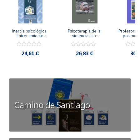
Inercia psicológica. 
Psicoterapia de la 
Profesorado,
Entrenamiento 
violencia filio-
postmode
Emocional para la 
parental. Entre el 
Cambian los
Igualdad de Género.
secreto y la 
cambi
vergüenza.
profes
24,61 €
26,83 €
30,
Camino de Santiago