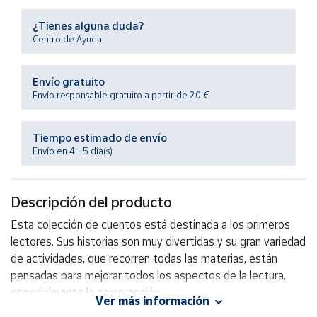
Productos
Solidarios
¿Tienes alguna duda?
Centro de Ayuda
Ayuda
Envío gratuito
Envío responsable gratuito a partir de 20 €
Centro
de ayuda
Tiempo estimado de envío
Contacto
Envío en 4 - 5 día(s)
Vendedores
Descripción del producto
Mapa de
Esta colección de cuentos está destinada a los primeros
vendedores
lectores. Sus historias son muy divertidas y su gran variedad
Hazte
de actividades, que recorren todas las materias, están
vendedor
pensadas para mejorar todos los aspectos de la lectura,
especialmente la comprensión.
Área
Ver más información
vendedor