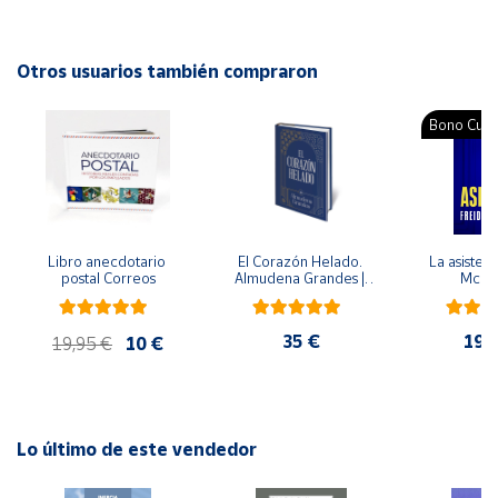
Autor: Marcelino Grandmontagne
Editorial: GEU
Cuenta
ISBN: 9788416156542
Otros usuarios también compraron
Idioma: Español
Área
Bono Cultu
cliente
Ubicación
Libro anecdotario 
El Corazón Helado. 
La asistent
Península
postal Correos
Almudena Grandes | 
McFa
y
Edición especial de 
Baleares
lujo | Libro con sello y 
matasellos
35 €
19,
Canarias,
19,95 €
10 €
Ceuta y
Melilla
Lo último de este vendedor