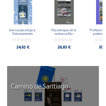
Inercia psicológica. 
Psicoterapia de la 
Profesorado,
Entrenamiento 
violencia filio-
postmode
Emocional para la 
parental. Entre el 
Cambian los
Igualdad de Género.
secreto y la 
cambi
vergüenza.
profes
24,61 €
26,83 €
30,
Camino de Santiago