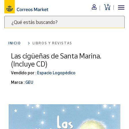
0
Menú
¿Qué estás buscando?
Nuestro
catálogo
Escribe
palabras
INICIO
LIBROS Y REVISTAS
clave
Alimentación
para
Las cigüeñas de Santa Marina.
Bebidas
buscar
(Incluye CD)
Ocio y cultura
productos
en
Vendido por :
Espacio Logopédico
Juguetes y
juegos
Correos
Marca :
GEU
Market
Libros y
.
revistas
Merchandising
y regalos
Tienda de
Correos