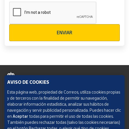
Verificación reCAPTCHA
ENVIAR
AVISO DE COOKIES
Política de cookies
Esta página web, propiedad de Correos, utiliza cookies propias
y de terceros con la finalidad de permitir su navegación,
Aviso legal
elaborar información estadística, analizar sus hábitos de
navegación y servir publicidad personalizada. Puedes hacer clic
Condiciones del servicio
en
Aceptar
todas para permitir el uso de todas las cookies.
También puedes rechazar todas (salvo las cookies necesarias)
Política de Privacidad Web
en el botón Rechazar todas, o elegir qué tipo de cookies