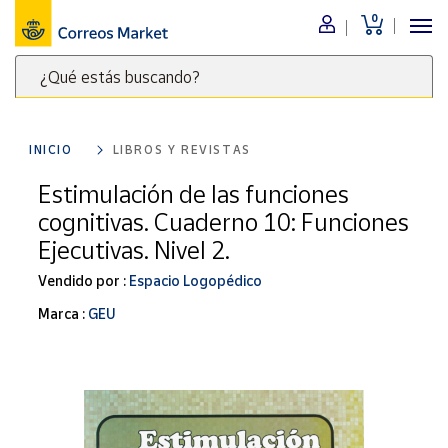
0
Menú
¿Qué estás buscando?
Nuestro
catálogo
Escribe
palabras
INICIO
LIBROS Y REVISTAS
clave
Alimentación
para
Estimulación de las funciones
Bebidas
buscar
cognitivas. Cuaderno 10: Funciones
Ocio y cultura
productos
Ejecutivas. Nivel 2.
en
Juguetes y
juegos
Correos
Vendido por :
Espacio Logopédico
Market
Libros y
Marca :
GEU
.
revistas
Merchandising
y regalos
Tienda de
Correos