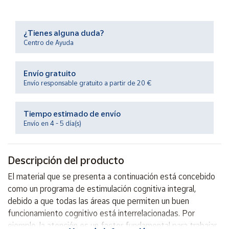
Productos
Solidarios
¿Tienes alguna duda?
Centro de Ayuda
Ayuda
Envío gratuito
Centro
de ayuda
Envío responsable gratuito a partir de 20 €
Contacto
Tiempo estimado de envío
Envío en 4 - 5 día(s)
Vendedores
Descripción del producto
Mapa de
vendedores
El material que se presenta a continuación está concebido
Hazte
como un programa de estimulación cognitiva integral,
vendedor
debido a que todas las áreas que permiten un buen
Área
funcionamiento cognitivo está interrelacionadas. Por
vendedor
ejemplo, la atención es un factor fundamental para trabajar