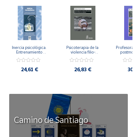
Inercia psicológica. 
Psicoterapia de la 
Profesorado,
Entrenamiento 
violencia filio-
postmode
Emocional para la 
parental. Entre el 
Cambian los
Igualdad de Género.
secreto y la 
cambi
vergüenza.
profes
24,61 €
26,83 €
30,
Camino de Santiago