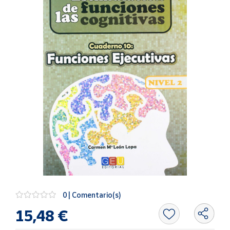
Artesanía
Oficina y
Papelería
Para Canarias,
Ceuta y Melilla
Más
populares
Bono
Cultural
Nuestros
vendedores
Las
novedades
0 | Comentario(s)
de Correos
Market
15,48 €