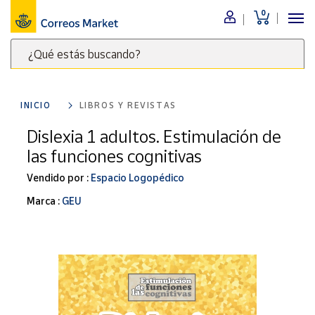
0
Menú
¿Qué estás buscando?
Nuestro
catálogo
Escribe
palabras
INICIO
LIBROS Y REVISTAS
clave
Alimentación
para
Dislexia 1 adultos. Estimulación de
Bebidas
buscar
las funciones cognitivas
Ocio y cultura
productos
en
Vendido por :
Espacio Logopédico
Juguetes y
juegos
Correos
Marca :
GEU
Market
Libros y
.
revistas
Merchandising
y regalos
Tienda de
Correos